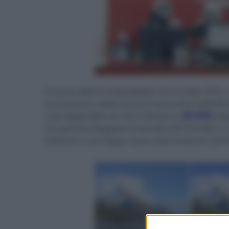
A causa dell'incompatibilità con il codec VP9
innovazione video ancora mancante nell'offert
reso disponibili nel 2015 filmati in
4K HFR
(Hig
ha quindi sviluppato il formato VP-9-Profile 2
Hisense a Las Vegas, sono stati mostrati i pr