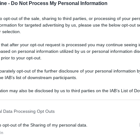
ine -
Do Not Process My Personal Information
to opt-out of the sale, sharing to third parties, or processing of your per
formation for targeted advertising by us, please use the below opt-out s
 selection.
 that after your opt-out request is processed you may continue seeing i
ti coreani hanno inoltre annunciato che anche i
ased on personal information utilized by us or personal information dis
ouTube HDR. Non è ancora sicura la data
 prior to your opt-out.
rnare i TV usciti negli anni scorsi alla nuova
rately opt-out of the further disclosure of your personal information by
n già cantiere il Profile-3).
he IAB’s list of downstream participants.
tion may also be disclosed by us to third parties on the IAB’s List of 
 that may further disclose it to other third parties.
 that this website/app uses one or more Google services and may gath
l Data Processing Opt Outs
including but not limited to your visit or usage behaviour. You may click 
NEXT POST
 to Google and its third-party tags to use your data for below specifi
X
CES: Alienware 13 R2 OLED ad aprile
o opt-out of the Sharing of my personal data.
ogle consent section.
In