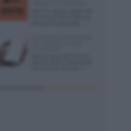
ufficiali e il calendario
Apple TV+ inaugura agosto 2026
con il ritorno di alcune delle sue
produzioni più apprezzate,...»
Le funzioni nascoste più
utili all’interno degli
smartphone
Dietro le funzioni più comuni di
Android e iPhone si nascondono
strumenti poco conosciuti...»