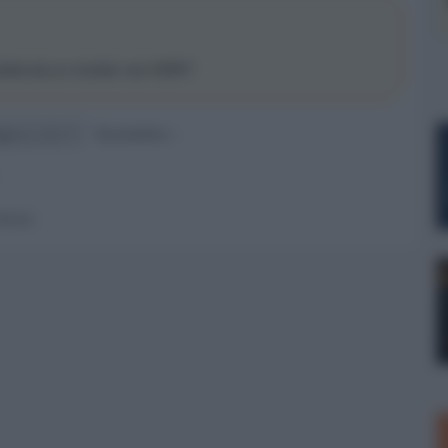
dola da un monitor non HDR?
Successiva »
 forum.