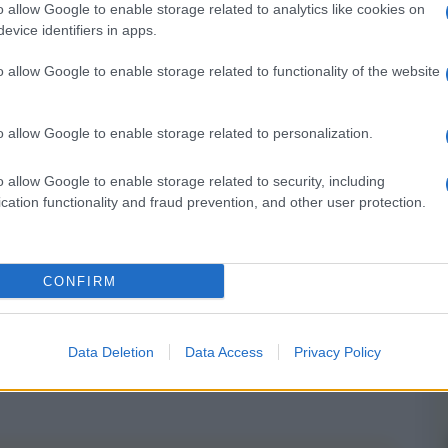
o allow Google to enable storage related to analytics like cookies on
evice identifiers in apps.
dare un idea..
o allow Google to enable storage related to functionality of the website
er le foto) punta essenzialmente sulla maggiore luminosità
picchi molto più elevati che in passato), ed in questo
o allow Google to enable storage related to personalization.
quantità di dettagli visibili sulle alte luci
o allow Google to enable storage related to security, including
qualità della fonte HDR (nativa) o la compatibilità
cation functionality and fraud prevention, and other user protection.
cità-prestazioni del display o vpr nel riprodurre contenuti
una qualità più elevata ed accurata, irraggiungibile per
CONFIRM
atibile HD-Redy, da solo non garantiscono di avere un
de fedeltà i nuovi standard
Data Deletion
Data Access
Privacy Policy