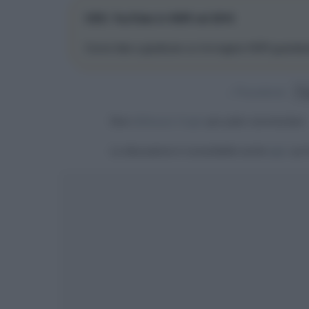
CES: YouTube in HDR nel 2016
Come fate a giudicare un immagine HDR guardan
« Precedente
Devi
effettuare il login
per poter commentare
La discussione è consultabile anche
qui
, sul