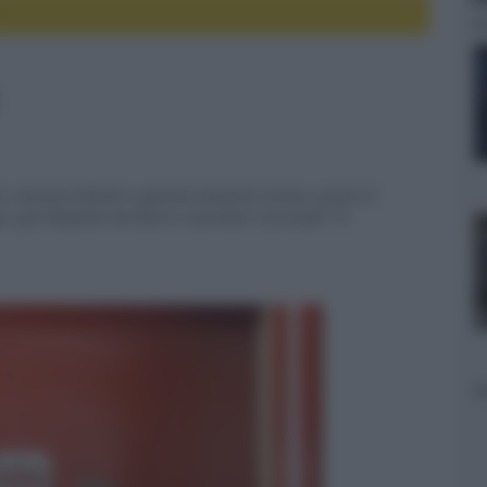
er visionare filmati a gamma dinamica estesa, grazie al
e, già integrato da diversi costruttori nei propri TV