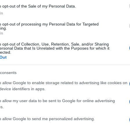
o opt-out of the Sale of my Personal Data.
Whatsapp
Stampa l'articolo
In
to opt-out of processing my Personal Data for Targeted
ing.
In
o opt-out of Collection, Use, Retention, Sale, and/or Sharing
nsabili dei contenuti da loro inseriti -
Info
ersonal Data that Is Unrelated with the Purposes for which it
lected.
Out
consents
o allow Google to enable storage related to advertising like cookies on
evice identifiers in apps.
o allow my user data to be sent to Google for online advertising
6, post: 4513857, member: 134265
s.
ua è piccolissima, cmq quella a destra sembra avere
 non mi sembra piu' realistica ma solo piu' colorata,
to allow Google to send me personalized advertising.
o capito cosa sia realmente questo HDR.