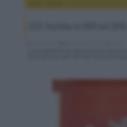
Home
4k e 8k
CES: YouTube in HDR nel 2016
CES: YouTube in HDR nel 2016
Riccardo Riondino
08 Gennaio 2016, alle 13:54
4k e 8k
La nota piattaforma web offrirà un'ulteriore opzione p
rilascio del nuovo codec VP9-Profile 2 da parte di Googl