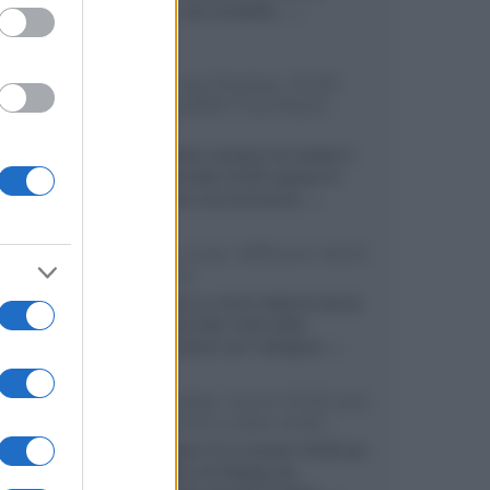
secondo, più compatto,...»
Samsung Display: OLED
DisplayHDR True Black
1400
Il costruttore coreano ha svelato il
primo pannello OLED capace di
mantenere una luminanza...»
KEF LS Luxe, diffusori attivi
wireless
KEF svela un nuovo sistema senza
fili di fascia alta, frutto della
collaborazione con il designer...»
LG Display: nuovi OLED più
economici a due strati
Per rendere TV e monitor OLED più
accessibili, LG Display sta