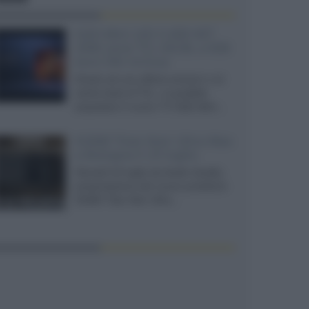
SQD-Mini LED 5.000 NIT
2040 zone TCL 65C8L a 838
euro IVA inclusa
Grazie ad una offerta amazon e al
cache-back di TCL, è possibile
acquistare il nuovo TV SQD-Mini...
XGIMI Titan Noir Ultra Max
a Bologna il 23 luglio
Giovedì 23 luglio da Audio Quality,
presentazione del nuovo proiettore
XGIMI Titan Noir Ultra...