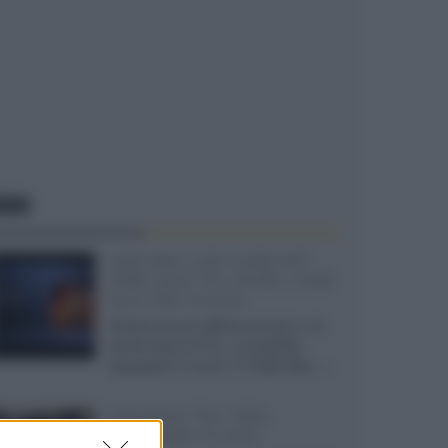
EWS
SQD-Mini LED 5.000 NIT
2040 zone TCL 65C8L a 838
euro IVA inclusa
Grazie ad una offerta amazon e al
cache-back di TCL, è possibile
acquistare il nuovo TV SQD-Mini...»
Velodyne The 1824,
subwoofer hi-end