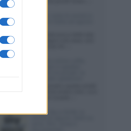
sviluppando pannelli Tandem...»
Netflix: tutte le novità in
uscita in Italia ad agosto
2026
Agosto 2026 porta su Netflix Italia
nuove stagioni molto attese, serie
internazionali, film...»
Vendere online cuffie,
auricolari e speaker
portatili tra privati: la
guida alle spedizioni
Cuffie, auricolari e speaker portatili
sono facili da vendere online, ma le
dimensioni compatte...»
Novità Sky e NOW: le
uscite di agosto 2026 tra
serie, film, show e
documentari