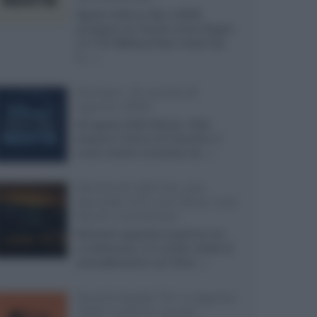
Agosto 2026 su Sky e NOW
prosegue con House of the Dragon
3 e The Walking Dead: Dead City
3,...»
Disney+, le novità di
agosto 2026
Ad agosto 2026 Disney+ Italia
propone il ritorno di Futurama, il
nuovo evento conclusivo de...»
McIntosh MX124, pre-
decoder A/V con Dirac Live
Room Correction
McIntosh espande la gamma con
un'elettronica 13.4 canali, dotata di
autocalibrazione con Dirac...»
Novità Apple TV+ a agosto
2026: tutte le uscite