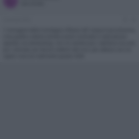
L
New member
9 Gennaio 2016
#9
l' immagine della montagna riflessa nell' acqua è piccolissima,
cmq quella a destra sembra avere contrasto e saturazione
sparato con photoshop, non mi sembra piu' realistica ma solo
piu' colorata, poi dovrei vederlo dal vivo, per adesso non ho
capito cosa sia realmente questo HDR.