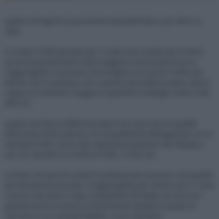
quella immagine è puramente esemplificativa, per dare un
idea..
in sintesi l'HDR pensato per il video (non quello per le foto)
punta essenzialmente sulla maggiore luminosità di picco
raggiungibile in porzioni d'immagine (con picchi molto più
elevati che in passato), ed in questo dovrebbero poter essere
capace di mostrare maggiore quantità di dettagli visibili sulle
alte luci
quello che farà la differenza però non sarò solo la qualità
della fonte HDR (nativa) o la compatibilità dell'apparato con lo
standard HDR, ma le reali capacità-prestazioni del display o
vpr nel riprodurre contenuti HDR, 10-Bit, Etc..
è chiaro che piccoli schermi professionali avranno una qualità
più elevata ed accurata, irraggiungibile per diversi anni, il solo
numero dei pixel o logo compatibile HD-Redy, da solo non
garantiscono di avere un fenomenale display in grado di
riprodurre con grande fedeltà i nuovi standard