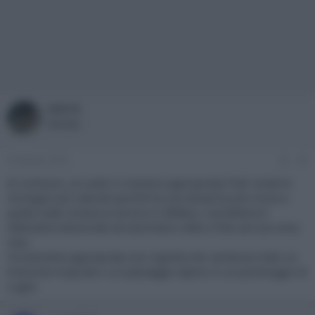
kiki76
Member
9 Gennaio 2016
#4
Al contrario, se usato in maniera appropriata l'hdr rende le
immagini più naturali perchè ha una dinamica più vicina a
quella reale umana (e ancora in difetto), il problema è
l'abitudine decennale ad assimilare video e foto ad una certa
resa.
Ovviamente appropriata non significa far sembrare tutto un
tramonto tropicale o un paesaggio alpino in un pomeriggio di
Luglio