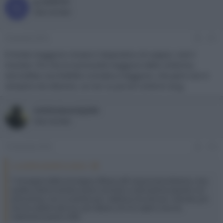
g_andrini
G
New member
9 Gennaio 2016
#11
Il limite maggiore rimane il dispositivo di output, cioè il
monitor. Più che la luminosità maggiore dello schermo,
servirebbe una fedeltà cromatica maggiore, che però non è
semplice da ottenere, se non su piccoli schermi wcg.
IukiDukemSsj360
New member
10 Gennaio 2016
#12
Luca3DStudio86 ha detto:
l' immagine della montagna riflessa nell' acqua è piccolissima, cmq
quella a destra sembra avere contrasto e saturazione sparato con
photoshop, non mi sembra piu' realistica ma solo piu' colorata, poi
dovrei vederlo dal vivo, per adesso non ho capito cosa sia
realmente questo HDR.