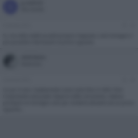
g_andrini
G
New member
9 Gennaio 2016
#5
Si, ma nella realtà accadrà proprio l'opposto, cioè immagini il
più possibile interessanti al primo sguardo.
adslinkato
Moderatore
9 Gennaio 2016
#6
Un po' è vero. Esattamente come certe foto in HDR. Però
l'importante sarà poter disporre dello strumento. Adesso
pompano le immagini solo per renderle attraenti ad un primo
sguardo...