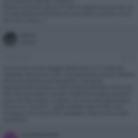
sue soluzione HDR per l'industria.
Ebbene, da questo genere di HDR mi aspetto solo porcate. Se
la videocamera e la ripresa non sono HDR, ci possono uscire
fuori solo robacce...l
kiki76
Member
9 Gennaio 2016
#8
Penso anche io che il peggio salterà fuori con il materiale
riadattato alla buona in hdr. Fortunatamente essendo dedicata
anche all'industria cinematografica, i film girati
appositamente saranno curati professionalmente e l'hdr sarà
solo uno strumento in più per rendere l'immagine secondo il
gusto dei film makers. In questi casi imho sarà apprezzabile.
Penso a un "Vita di Pi", quello sarebbe stato un film dove
immagino che un pò di hdr l'avrebbero usato se fosse stato
disponibile
Luca3DStudio86