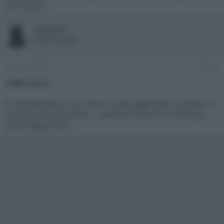
poco spazio.
caesar70
Active member
9 Gennaio 2016
#3
codec sui tv
E' triste pensare di non avere i codec aggiornati sul proprio tv
comprato da pochi mesi......devonno trovare un modo per
poterli aggiornare!