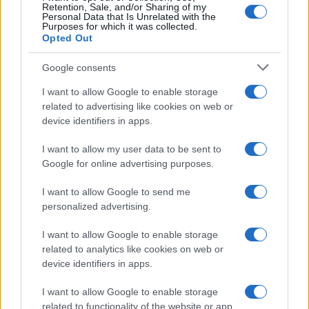
Retention, Sale, and/or Sharing of my
Personal Data that Is Unrelated with the
Purposes for which it was collected.
Opted Out
Devi accedere o registrarti per rispondere qui.
Google consents
Facebook
X (Twitter)
Bluesky
LinkedIn
Reddit
Pinterest
Tumblr
WhatsApp
Email
Li
Condividi:
I want to allow Google to enable storage
related to advertising like cookies on web or
device identifiers in apps.
I want to allow my user data to be sent to
Google for online advertising purposes.
I want to allow Google to send me
personalized advertising.
I want to allow Google to enable storage
related to analytics like cookies on web or
device identifiers in apps.
I want to allow Google to enable storage
related to functionality of the website or app.