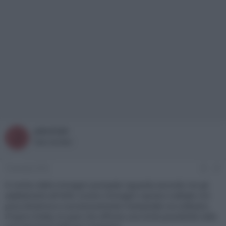
JohnTuld
J
New member
9 Gennaio 2016
#7
Il rischio delle immagini pompate riguarda secondo me gli
adattamenti all'HDR, ovvero immagini riprese e editate con
poca dinamica e successivamente manipolate via software.
Proprio Dolby mi pare che offrisse una simle possibilità nelle