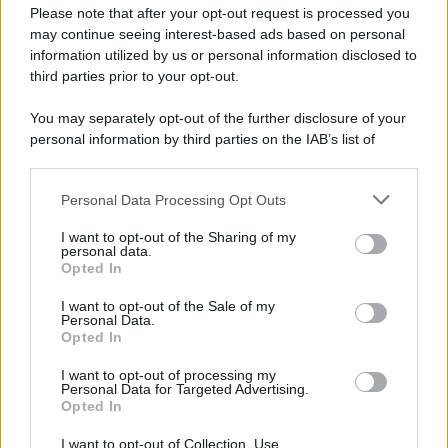
Come fate a giudicare un immagine HDR guardandola da un
Please note that after your opt-out request is processed you
monitor non HDR?
may continue seeing interest-based ads based on personal
information utilized by us or personal information disclosed to
third parties prior to your opt-out.
You may separately opt-out of the further disclosure of your
personal information by third parties on the IAB’s list of
downstream participants.
Personal Data Processing Opt Outs
This information may also be disclosed by us to third parties
on the IAB’s List of Downstream Participants that may further
I want to opt-out of the Sharing of my
disclose it to other third parties.
personal data.
Opted In
Please note that this website/app uses one or more Google
services and may gather and store information including but
I want to opt-out of the Sale of my
Personal Data.
not limited to your visit or usage behaviour. You may click to
Opted In
grant or deny consent to Google and its third-party tags to
use your data for below specified purposes in below Google
I want to opt-out of processing my
consent section.
Personal Data for Targeted Advertising.
Opted In
I want to opt-out of Collection, Use,