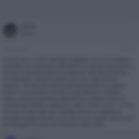
kiki76
Member
9 Gennaio 2016
#10
Perchè hanno scelto l'esempio sbagliato,cioè una immagine
originale con la dinamica standard e un post processing lite o
strong che giustamente la fa sembrare roba da photoshop.
Sicuramente ci saranno anche cose cosi, tutta enfasi e
plastica, ma l'hdr prevede fondamentalmente uno spazio
colore e una dinamica intraframe più estese in maniera
nativa. Quindi si possono catturare luci, ombre e colori in
maniera più fedele a quello che vede il nostro occhio. La vera
foto hdr di quel lago non sarebbe nessuna di quelle tre,
sarebbe semplicemente un po più vicina a quello che l'occhio
del fotografo ha visto nel momento dello scatto