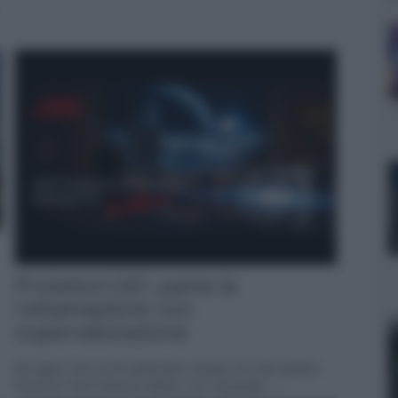
Proiettori JVC: parte la
rottamazione con
supervalutazione
Da oggi e fino al 30 settembre, presso uno dei quattro
Premium Tech Partner italiani, con l'acquisto... »