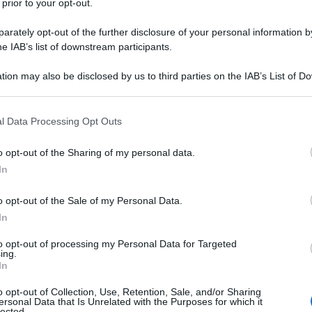
 prior to your opt-out.
rately opt-out of the further disclosure of your personal information by
he IAB’s list of downstream participants.
tion may also be disclosed by us to third parties on the IAB’s List of 
 that may further disclose it to other third parties.
 that this website/app uses one or more Google services and may gath
l Data Processing Opt Outs
including but not limited to your visit or usage behaviour. You may click 
 to Google and its third-party tags to use your data for below specifi
Sistemi di altoparlanti Linn 360
o opt-out of the Sharing of my personal data.
ogle consent section.
Pistonik Drive
In
o opt-out of the Sale of my Personal Data.
Linn ha annunciato una evoluzione della serie 360 con
un nuovo woofer progettato da Linn con... »
In
to opt-out of processing my Personal Data for Targeted
ing.
In
o opt-out of Collection, Use, Retention, Sale, and/or Sharing
ersonal Data that Is Unrelated with the Purposes for which it
lected.