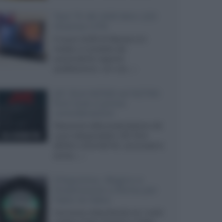
Test TV 4K HDR Mini LED
Hisense U7N
Il nuovo ULED di Hisense si è
rivelato un prodotto dal
sorprendente rapporto
qualità/prezzo, con una...»
JVC DLA-NZ500 ed NZ700:
first look e prime
considerazioni
Resoconto della presentazione dei
nuovi videoproiettori JVC DLA-
NZ500 e DLA-NZ700, annunciati lo
scorso...»
D'Agostino, Magico e
Dreamvision a Roma per
Fabio & Fabio
Una breve chiacchierata tra i nostri