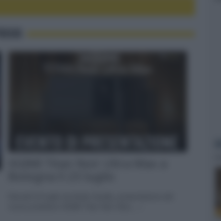
FOCUS
M
XGIMI Titan Noir Ultra Max a
Bologna il 23 luglio
Giovedì 23 luglio da Audio Quality, presentazione del
nuovo proiettore XGIMI Titan Noir Ultra... »