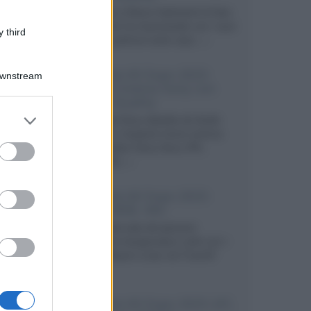
Intervista a Eliana Galimberti di San
Marco che ha impreziosito con i suoi
 third
divani e poltrone serie Jazz...»
Sintonie AV Expo 2023:
Downstream
Home Cinema Sony con
Audio Quality
er and store
Nella sala Sony allestita da Audio
to grant or
Quality un impianto home cinema
ed purposes
con proiettori Sony Sony VPL-
XW500ES...»
Sintonie AV Expo 2023:
Lahò, MSB, VAC
Visita nella sala del giovane
produttore bergamasco Lahò con i
nuovi diffusori a due vie FuturA7
da...»
Sintonie AV Expo 2023: JVC,