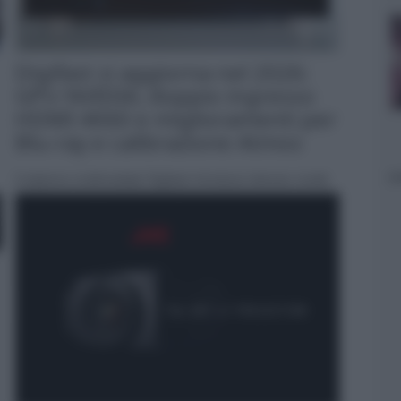
Digifast si aggiorna nel 2026:
GPU NVIDIA, doppio ingresso
HDMI 4K60 e miglioramenti per
Blu-ray e calibrazione Atmos
Il sistema multimediale Digifast introduce diverse novità
per il 2026: supporto certificato... »