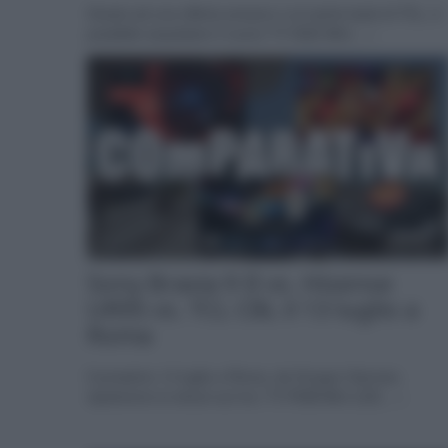
Grazie ad una offerta amazon e al cache-back di TCL, è
possibile acquistare il nuovo TV SQD-Mini... »
Sony Bravia 9 II vs. Hisense
UR9S vs. TCL C8L il 13 luglio a
Roma
Il prossimo 13 luglio a Roma, da Gruppo Garman,
ripeteremo lo shoot-out tra i TV RGB Mini-LED... »