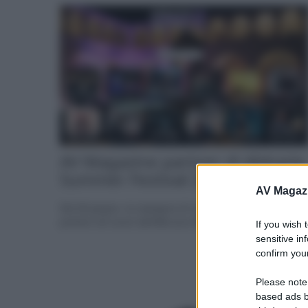
AV Magazine partner di Abbazie
Summer Festival 2026
AV Magaz
Dal 28 giugno, la rassegna di musica internazionale
porterà nel cuore dell'Abruzzo Mario Biondi,... »
If you wish 
sensitive in
confirm your
Please note
based ads b