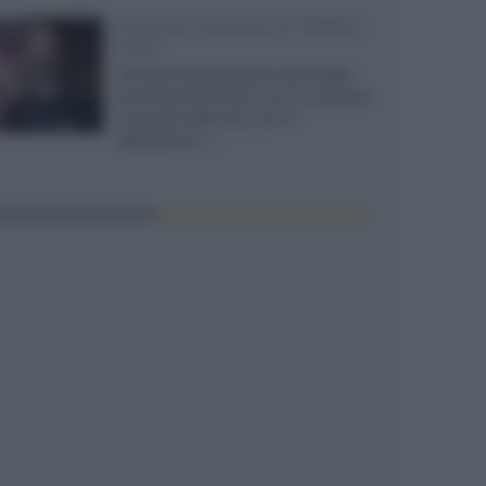
Yamaha al Roma hi-fidelity
2022
Yamaha presenta gran parte della
sua linea di prodotti, con un impianto
suonante high end, uno in
esposizione...»