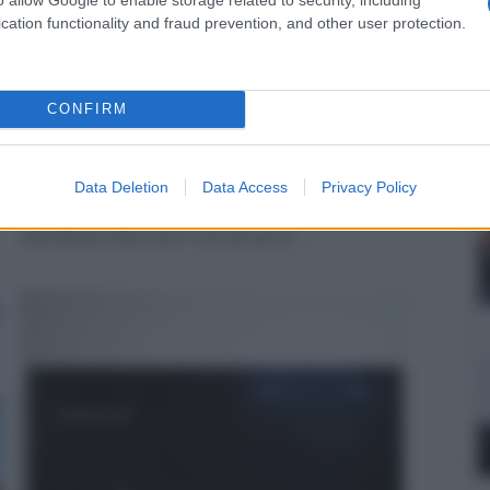
cation functionality and fraud prevention, and other user protection.
CONFIRM
Valerion Master Max a Padova e
Napoli l'11 Aprile
Data Deletion
Data Access
Privacy Policy
Sabato 11 Aprile il proiettore DLP trilaser RGB Valerion
VisionMaster Max sarà in dimostrazione... »