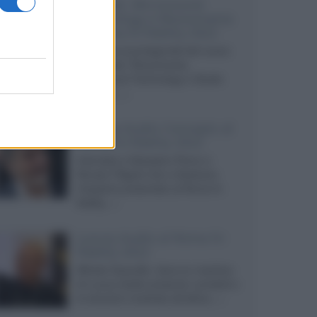
Majandi, Microsound
Technology e Revoxmania
al Roma hi-fidelity 2022
Intervista ai protagonisti del nuovo
'triumvirato' Revoxmania,
Microsound Technology e Studio
Majandi,...»
Omega Audio Concepts al
Roma hi-fidelity 2022
Intervista a Gianpiero Peron e
Renato Filippini che ci illustrano
l'impianto presentato al Roma hi-
fidelity...»
Luxury Audio al Roma hi-
fidelity 2022
Alfredo Scauzillo, deus ex machina
di Luxury Audio presenta i prodotti e
le soluzioni mostrate all'ultima...»