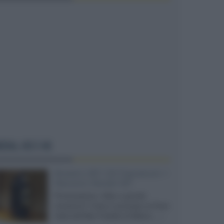
EDIA, HD E 4K
Bowers 801 D4 Signature +
Marantz Model M1
Provocazione, follia o grande
intuizione? Cosa è successo al Gran
Galà dell'Alta Fedeltà di Milano,...»