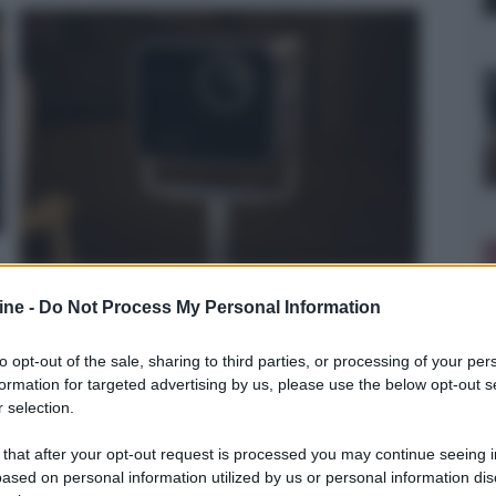
Leica Cine 1 Compact: 1700
ine -
Do Not Process My Personal Information
lumen, 4K, laser RGB
to opt-out of the sale, sharing to third parties, or processing of your per
Da Leica arriva il più piccolo proiettore laser 4K: il nuovo
formation for targeted advertising by us, please use the below opt-out s
Leica Cine 1 Compact, con sorgente... »
 selection.
 that after your opt-out request is processed you may continue seeing i
ased on personal information utilized by us or personal information dis