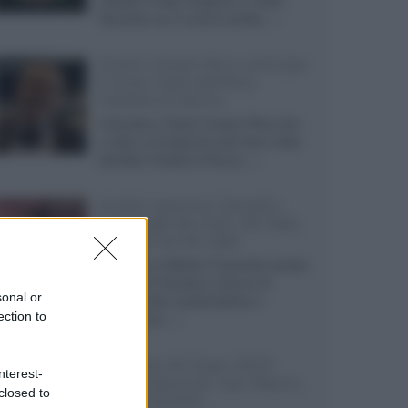
redattori Fabio Angeloni e Fabio
Sacchieri sui 3 eventi svoltisi...»
Giulio Cesare Ricci anticipa
il Gran Galà dell'Alta
Fedeltà di Roma
Intervista a Giulio Cesare Ricci che
ci offre un'anteprima del Gran Galà
dell'Alta Fedeltà di Roma...»
Analisi gamma Yamaha
Aventage RX-A2A, RX-A4A,
RX-A6A ed RX-A8A
Intervista a Matteo Franciullo presso
la sede di Yamaha a Gerno di
sonal or
Lesmo sulle caratteristiche e
ection to
costruzione...»
Sintonie AV Expo 2023:
nterest-
Leica, Spectral, San Marco,
closed to
Audio Quality