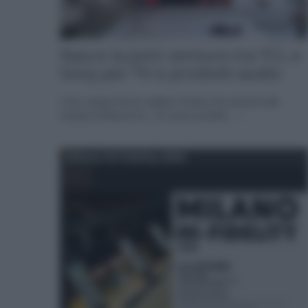
Nasce la joint venture tra TCL e
Sony per TV e prodotti audio
I due colossi hanno siglato l'intesa che porterà alla
nascita di Bravia Inc., la nuova società... »