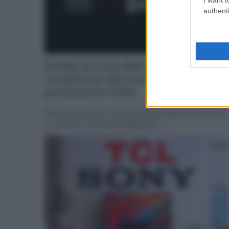
authenti
Dolby accusa Barco di
violazione dei brevetti per la
proiezione HDR
Dolby ha intentato una causa contro Barco con l'accusa
di utilizzare la proprietà intellettuale... »