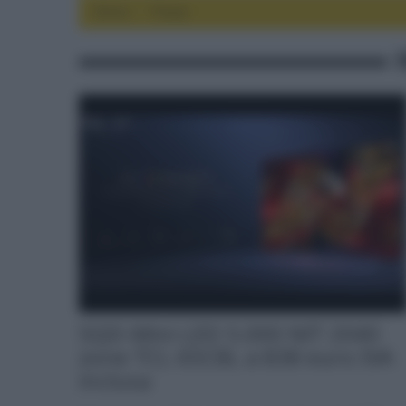
Home
focus
SQD-Mini LED 5.000 NIT 2040
zone TCL 65C8L a 838 euro IVA
inclusa