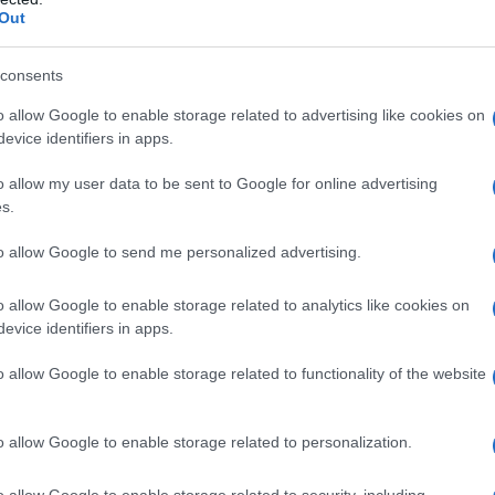
Out
consents
o allow Google to enable storage related to advertising like cookies on
evice identifiers in apps.
o allow my user data to be sent to Google for online advertising
Sconti e tablet NXTPAPER in
s.
omaggio con TV SQD-MiniLED
TCL
to allow Google to send me personalized advertising.
n
La promozione, attivata da tutte le cinque maggiori
o allow Google to enable storage related to analytics like cookies on
catene nazionali, prevede uno sconto spesso... »
evice identifiers in apps.
o allow Google to enable storage related to functionality of the website
o allow Google to enable storage related to personalization.
o allow Google to enable storage related to security, including