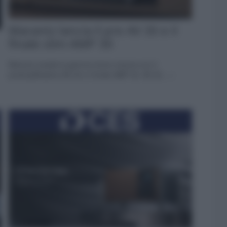
Marantz lancia il pre AV 30 e il
finale slim AMP 30
Marantz amplia la gamma home cinema con il
preamplificatore AV 30 e il finale AMP 30. AV 30... »