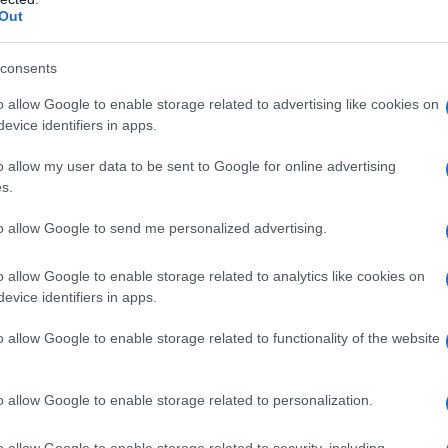
Out
consents
o allow Google to enable storage related to advertising like cookies on
evice identifiers in apps.
o allow my user data to be sent to Google for online advertising
Gran Galà di Roma 28 febbraio
s.
e 1 marzo
to allow Google to send me personalized advertising.
Il Gran Galà dell'Alta Fedeltà di Roma, previsto nel
weekend a cavallo tra febbraio e marzo,... »
o allow Google to enable storage related to analytics like cookies on
evice identifiers in apps.
o allow Google to enable storage related to functionality of the website
o allow Google to enable storage related to personalization.
o allow Google to enable storage related to security, including