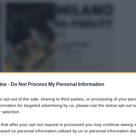
Milano Hi-Fidelity anticipato al
19 e 20 settembre
ine -
Do Not Process My Personal Information
Il Milano Hi-Fidelity, l'evento di riferimento per gli
to opt-out of the sale, sharing to third parties, or processing of your per
appassionati di alta fedeltà, all'interno... »
formation for targeted advertising by us, please use the below opt-out s
 selection.
 that after your opt-out request is processed you may continue seeing i
ased on personal information utilized by us or personal information dis