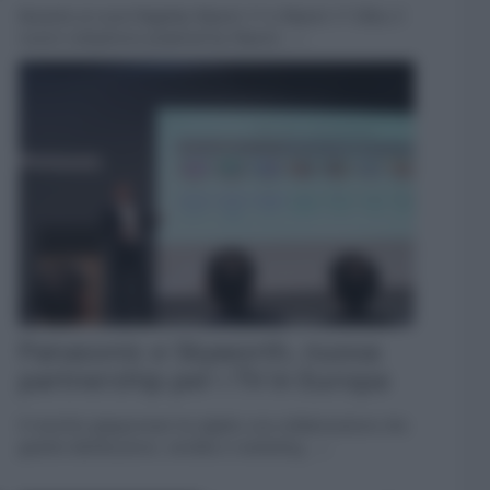
Accanto ai nuovi flagship Xiaomi 17 e Xiaomi 17 Ultra, il
nuovo Leitzphone powered by Xiaomi... »
Panasonic e Skyworth, nuova
partnership per i TV in Europa
Il marchio giapponese ha siglato una collaborazione che
gestirà distribuzione, vendita e marketing... »