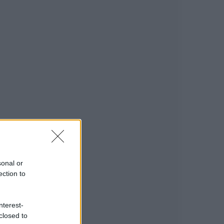
sonal or
ection to
nterest-
closed to