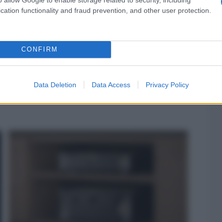
cation functionality and fraud prevention, and other user protection.
CONFIRM
TCL e Sony joint venture TV
Sony Corporation e TCL Electronics Holdings Limited
Data Deletion
Data Access
Privacy Policy
hanno annunciato un accordo che potrebbe... »