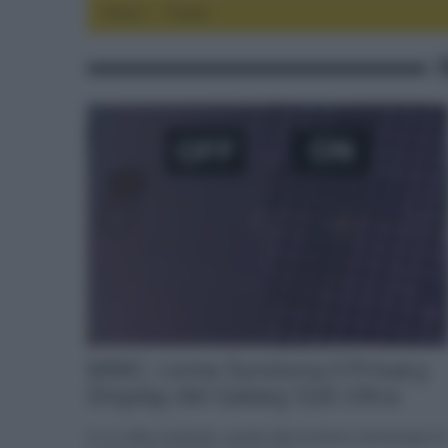
Home
focus
MWC: come funziona il Privacy
Display del Galaxy S26 Ultra
In un video esclusivo, grazie alla funzione microscopio di