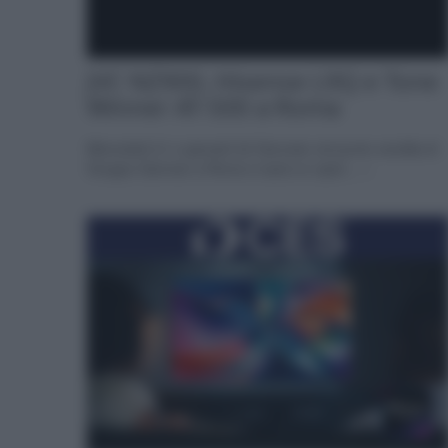
JVC NZ900, Hisense L9Q e Tone
Winner AT-500 a Roma
Mercoledì 21 e giovedì 22 Gennaio nel punto vendita di
Gruppo Garman a Roma ci sarà un open... »