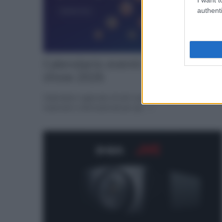
authenti
Calendario eventi AV e Hi-Fi
show 2026
Calendario ragionato di tutti i principali appuntamenti
nazionali e internazionali per gli... »