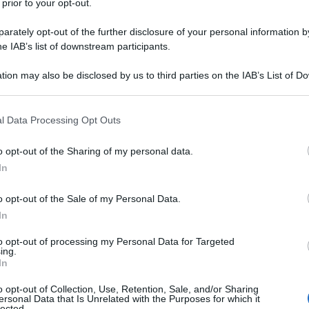
 prior to your opt-out.
rately opt-out of the further disclosure of your personal information by
he IAB’s list of downstream participants.
tion may also be disclosed by us to third parties on the IAB’s List of 
 that may further disclose it to other third parties.
 that this website/app uses one or more Google services and may gath
l Data Processing Opt Outs
including but not limited to your visit or usage behaviour. You may click 
 to Google and its third-party tags to use your data for below specifi
Disney+ e il giallo di Dolby
o opt-out of the Sharing of my personal data.
ogle consent section.
Vision e HDR10+: facciamo
In
chiarezza
o opt-out of the Sale of my Personal Data.
In
HDR10+ e Dolby Vision stanno sparendo da Disney+ in
Europa per una disputa sui brevetti. Ma... »
to opt-out of processing my Personal Data for Targeted
ing.
In
o opt-out of Collection, Use, Retention, Sale, and/or Sharing
ersonal Data that Is Unrelated with the Purposes for which it
lected.