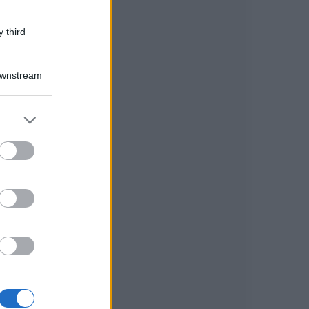
 third
Downstream
er and store
to grant or
ed purposes