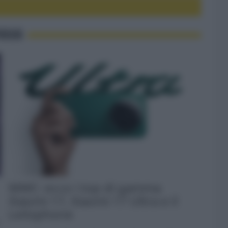
FOCUS
MWC: ecco i top di gamma
Xiaomi 17, Xiaomi 17 Ultra e il
Leitzphone