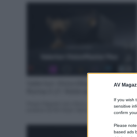
Valerion VisionMaster Max a
AV Magaz
Roma il 21 febbraio
If you wish 
Presso D'Agostini Lab a Roma, ci saranno il nuovo
sensitive in
proiettore DLP4K trilaser Valerion Max, i... »
confirm your
Please note
based ads b