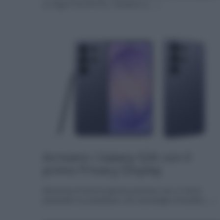
un Oppo Find X3 Pro, riusciamo a... »
Arrivano i Galaxy S26 con il
primo Privacy Display
Samsung rinnova la gamma premium con un focus
particolare su prestazioni, AI e tecnologie innovative... »