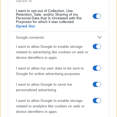
Opted In
I want to opt-out of Collection, Use,
Retention, Sale, and/or Sharing of my
Personal Data that Is Unrelated with the
Purposes for which it was collected.
Opted Out
Google consents
I want to allow Google to enable storage
related to advertising like cookies on web or
device identifiers in apps.
I want to allow my user data to be sent to
Google for online advertising purposes.
I want to allow Google to send me
personalized advertising.
I want to allow Google to enable storage
related to analytics like cookies on web or
AV Magazine
è membro EISA dal 2019
device identifiers in apps.
all'interno del Mobile Devices Expert Group