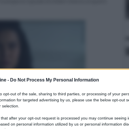
icomporre il puzzle di misteri intorno ai quali è
ine -
Do Not Process My Personal Information
to opt-out of the sale, sharing to third parties, or processing of your per
formation for targeted advertising by us, please use the below opt-out s
 selection.
er ingrandire -
, entrano in questa seconda stagione due
 that after your opt-out request is processed you may continue seeing i
. Nel passato viene svelato
il vero padre
di Sara,
ased on personal information utilized by us or personal information dis