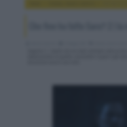
Home
cinema, movie e serie tv
Che fine ha f
Che fine ha fatto Sara? 2 | la
Fabrizio Guerrieri
31 Maggio 2021
cinema, movie e serie 
Stagione 2 | Quello che era stato seminato nella prima 
abbassamento di qualità, nonostante il quale è già sta
discussione ancora una volta