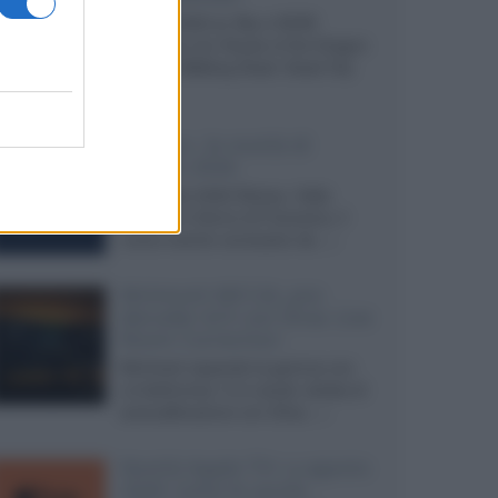
Agosto 2026 su Sky e NOW
prosegue con House of the Dragon
3 e The Walking Dead: Dead City
3,...»
Disney+, le novità di
agosto 2026
Ad agosto 2026 Disney+ Italia
propone il ritorno di Futurama, il
nuovo evento conclusivo de...»
McIntosh MX124, pre-
decoder A/V con Dirac Live
Room Correction
McIntosh espande la gamma con
un'elettronica 13.4 canali, dotata di
autocalibrazione con Dirac...»
Novità Apple TV+ a agosto
2026: tutte le uscite