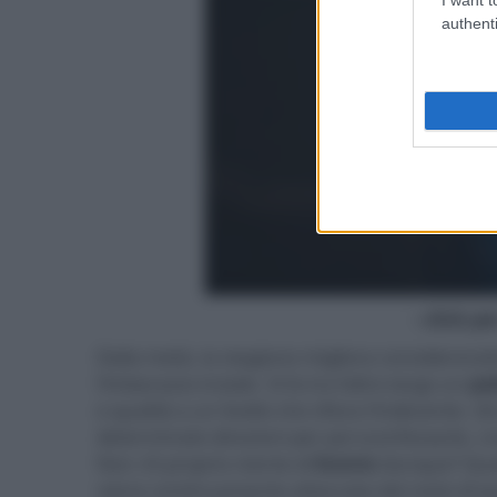
authenti
- click p
Dalla metà, la stagione migliora considere
l’imbarazzo inziale. Si fa tra l’altro largo un
pa
e qualità a un livello che sfiora l’indecente. 
determinate direzioni per poi sconfessarle, cre
Non c’è proprio niente di
buono
dunque? Qualco
viene continuamente attaccata dal resto di que