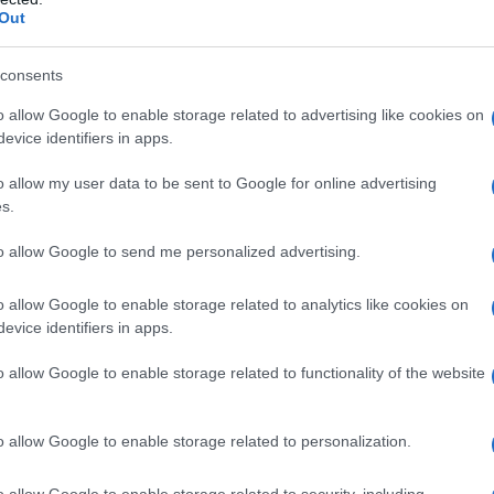
Out
consents
o allow Google to enable storage related to advertising like cookies on
evice identifiers in apps.
er ingrandire -
o allow my user data to be sent to Google for online advertising
primo
e il
secondo
episodio sono pressoché
s.
, peraltro confusamente. Mescolando i tanti
i a caso, con l’onnipresenza della musica
to allow Google to send me personalized advertising.
 come un minestrone incomprensibile e fastidioso,
pisodio viene poi rappresentata una serie di
o allow Google to enable storage related to analytics like cookies on
e e reiteratamente in ville costosissime, prive di
evice identifiers in apps.
e dell’ordine prima che accada l’inevitabile,
o allow Google to enable storage related to functionality of the website
 alle evidenti farneticazioni di una folle. Una
scollati, recitazione forzata, momenti di ilarità
stati.
o allow Google to enable storage related to personalization.
o allow Google to enable storage related to security, including