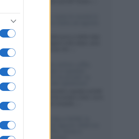
sviluppando pannelli Tandem...»
Netflix: tutte le novità in
uscita in Italia ad agosto
2026
Agosto 2026 porta su Netflix Italia
nuove stagioni molto attese, serie
internazionali, film...»
Vendere online cuffie,
auricolari e speaker
portatili tra privati: la
guida alle spedizioni
Cuffie, auricolari e speaker portatili
sono facili da vendere online, ma le
dimensioni compatte...»
Novità Sky e NOW: le
uscite di agosto 2026 tra
serie, film, show e
documentari