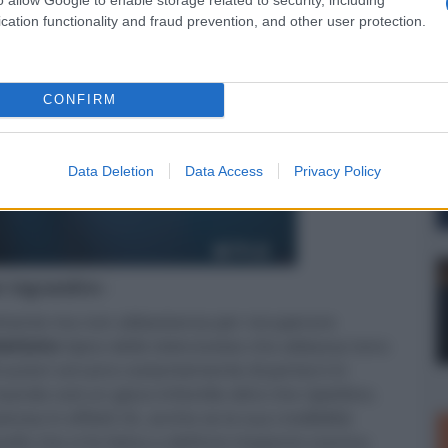
cation functionality and fraud prevention, and other user protection.
CONFIRM
Data Deletion
Data Access
Privacy Policy
er ingrandire -
volmente ma non abbastanza per recuperare
tetismo
tipico delle telenovelas che abbassa tono
Gli autori cercano costantemente di portarci in
ando così un gioco infantile oltre che ripetitivo.
sa in effetti c’è, anche se la sua credibilità
llo che si fa fatica a definire impianto scenico.