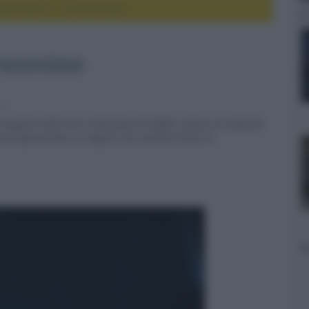
atto Sara? 2 | la recensione
 recensione
tv
stagione della serie messicana di Netflix subisce un notevole
to programmato un seguito che rimetterà tutto in