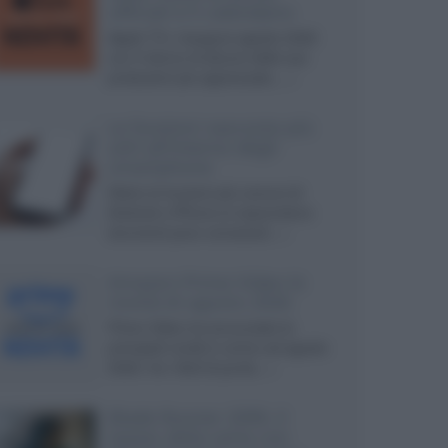
ufficiali e il calendario
Apple TV+ inaugura agosto 2026
con il ritorno di alcune delle sue
produzioni più apprezzate,...»
Le funzioni nascoste più
utili all’interno degli
smartphone
Dietro le funzioni più comuni di
Android e iPhone si nascondono
strumenti poco conosciuti...»
Amazon Prime Video le
novità di agosto 2026
Prime Video ha annunciato le
principali novità in arrivo ad agosto
2026: tra i titoli di punta...»
Blade Runner 2099, il
teaser della serie con