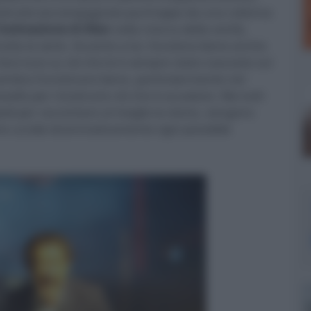
struito (accompagnato purtroppo da una colonna
’ostinazione di Álex
nella ricerca della verità,
 tutta la serie. Accanto a lui, funziona bene anche
fare luce su ciò che le è sempre stato nascosto sul
embra funzionare bene,
particolarmente nel
sello per ricostruire ciò che è accaduto. Ma tutti
piedi per raccontare al meglio la storia, vengono
 che uccide drammaticamente ogni possibile