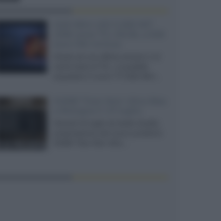
SQD-Mini LED 5.000 NIT
2040 zone TCL 65C8L a 838
euro IVA inclusa
Grazie ad una offerta amazon e al
cache-back di TCL, è possibile
acquistare il nuovo TV SQD-Mini...
XGIMI Titan Noir Ultra Max
a Bologna il 23 luglio
Giovedì 23 luglio da Audio Quality,
presentazione del nuovo proiettore
XGIMI Titan Noir Ultra...