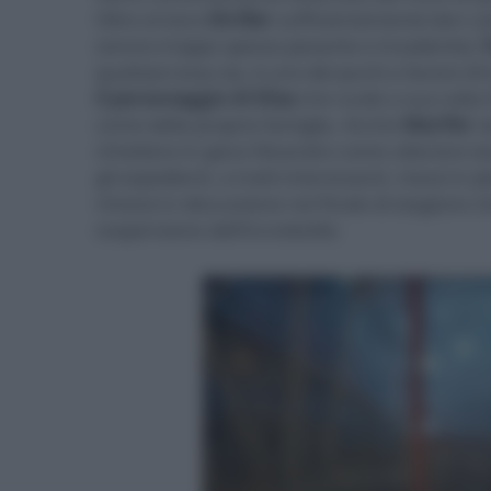
Oltre al tono
thriller
sufficientemente ben co
sonora troppo spesso pesante e invadente),
l
qualsiasi essa sia, è uno dei punti a favore di
il personaggio di Elisa
che vuole a sua volta 
conto della propria famiglia. Anche
Marifer
s
rimettere in gioco Nicandro come ulteriore tas
gli espedienti, a tratti interessanti, messi in 
rimessi in discussione nel finale di stagione
sospensione dell’incredulità.