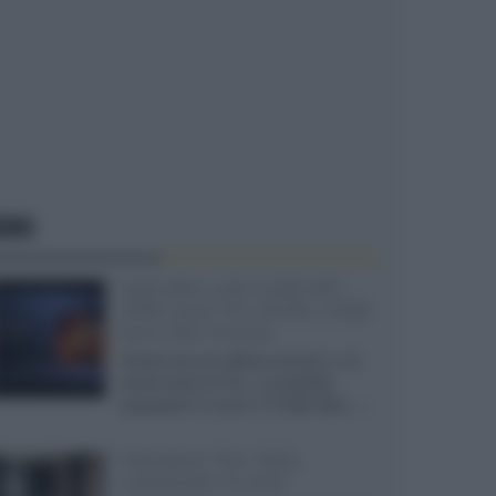
EWS
SQD-Mini LED 5.000 NIT
2040 zone TCL 65C8L a 838
euro IVA inclusa
Grazie ad una offerta amazon e al
cache-back di TCL, è possibile
acquistare il nuovo TV SQD-Mini...»
Velodyne The 1824,
subwoofer hi-end