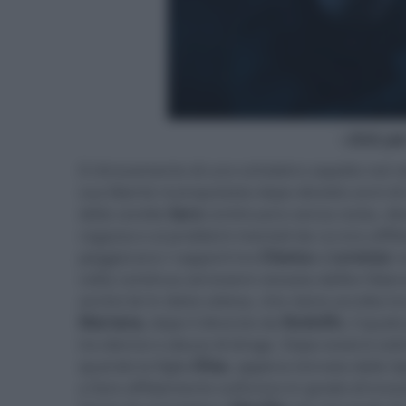
- click p
Il ritrovamento di uno scheletro sepolto nel re
sua libertà riconquistata dopo diciotto anni di
della sorella
Sara
continuano senza sosta, dev
ragazza e ai problemi mentali da cui era afflit
peggiorano i rapporti tra
Chema
e
Lorenzo
n
volta continua ad essere vessata dall’ex fida
anche lei in dolce attesa, che viene accolta 
Mariana,
dopo il divorzio da
Rodolfo
, il qual
tra donne e abuso di droga. Dopo essersi sottr
quando la figlia
Elisa
, appena tornata dalla S
a fare affidamento sull’unico in grado di trova