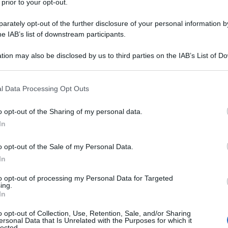
osciuto nel primo capitolo in versione più
 prior to your opt-out.
uiva sulla figura di Sara nella prima stagione
rately opt-out of the further disclosure of your personal information by
 era affetta da
una patologia mentale
seria che
he IAB’s list of downstream participants.
a di conseguenza opportunista, infedele e
iate in un’accozzaglia di accadimenti al limite del
tion may also be disclosed by us to third parties on the IAB’s List of 
bolico potrebbe ottenere redenzione, quasi senza
 that may further disclose it to other third parties.
 causa della spettacolarizzazione continua di ogni
 that this website/app uses one or more Google services and may gath
n montaggio che piuttosto che migliorare,
l Data Processing Opt Outs
including but not limited to your visit or usage behaviour. You may click 
ziale.
 to Google and its third-party tags to use your data for below specifi
o opt-out of the Sharing of my personal data.
ogle consent section.
atto Sara? | stagione 1 | la recensione
In
o opt-out of the Sale of my Personal Data.
In
to opt-out of processing my Personal Data for Targeted
ing.
In
o opt-out of Collection, Use, Retention, Sale, and/or Sharing
ersonal Data that Is Unrelated with the Purposes for which it
lected.