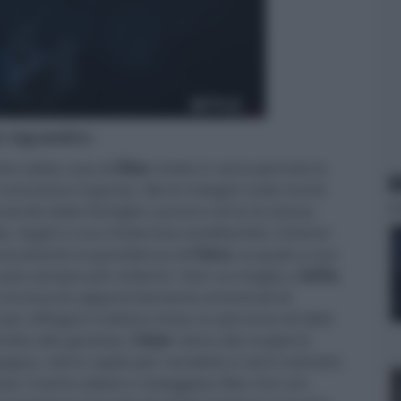
er ingrandire -
tro della casa di
Álex
mette in serio pericolo la
N
 reclusione ingiusta. Ma le indagini sulla morte
iando dalla famiglia Lazcano verso la stessa
ta, legati a una misteriosa ereditarietà. Intanto
onostante la gravidanza di
Clara
, la quale a sua
nzato sempre più violento. Non va meglio a
Sofia
,
tra le braccia apparentemente amorevoli di
e per affogare il dolore inizia un percorso di oblio
atto alla giustizia,
César
viene allo scoperto
pagna, viene rapita per vendetta e sarà costretto
rla: il tanto odiato e osteggiato Álex che con