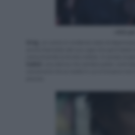
- click p
Greg
, un uomo in evidente stato di depression
anche licenziato dal suo capo che però batte 
comunicando la brutta notizia. In preda al pani
Isabel
, una donna che sembra poter controll
convincerà che la realtà in cui si trovano no
preciso.