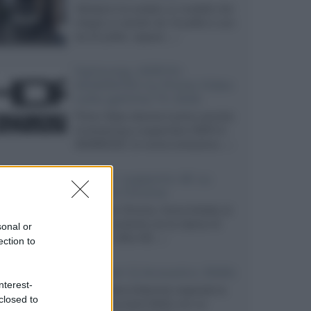
Velodyne ha svelato un modello che
integra un woofer da 18 pollici e uno
da 24 pollici, capace...»
Samsung: HDR10+
ADVANCED su Prime Video
sulla gamma TV 2026
Prime Video diventa il primo servizio
di streaming a supportare HDR10+
ADVANCED, la nuova evoluzione...»
Netflix: supporto 4K su
Google Chrome
Il browser Chrome, finora limitato al
1080p, consente ora la visione di
sonal or
Netflix in Ultra HD...»
ection to
Diffusori Q Acoustics 3040c
nterest-
Il produttore britannico espande la
closed to
serie entry level 3000c con un