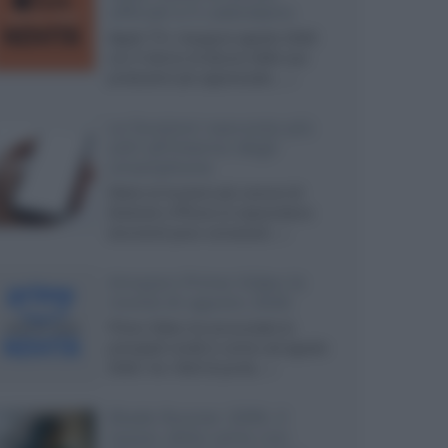
ufficiali e il calendario
Apple TV+ inaugura agosto 2026
con il ritorno di alcune delle sue
produzioni più apprezzate,...»
Le funzioni nascoste più
utili all’interno degli
smartphone
Dietro le funzioni più comuni di
Android e iPhone si nascondono
strumenti poco conosciuti...»
Amazon Prime Video le
novità di agosto 2026
Prime Video ha annunciato le
principali novità in arrivo ad agosto
2026: tra i titoli di punta...»
Blade Runner 2099, il
teaser della serie con