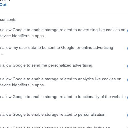
Out
consents
o allow Google to enable storage related to advertising like cookies on
evice identifiers in apps.
o allow my user data to be sent to Google for online advertising
s.
to allow Google to send me personalized advertising.
o allow Google to enable storage related to analytics like cookies on
er ingrandire -
evice identifiers in apps.
i fronte alle scelte che Isabel prende per lui, sia
o allow Google to enable storage related to functionality of the website
 di caratteristiche può funzionare nelle commedie in
 un dramma fantascientifico risulta del tutto non
abel
appare invece come un’abile manipolatrice,
o allow Google to enable storage related to personalization.
torevolezza, è sempre preda delle proprie
cosa la muove verso le proprie azioni e verso Greg,
o allow Google to enable storage related to security, including