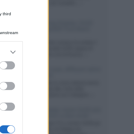
secondo, più compatto,...»
 third
Samsung Display: OLED
DisplayHDR True Black
Downstream
1400
Il costruttore coreano ha svelato il
primo pannello OLED capace di
er and store
mantenere una luminanza...»
to grant or
ed purposes
KEF LS Luxe, diffusori attivi
wireless
KEF svela un nuovo sistema senza
fili di fascia alta, frutto della
collaborazione con il designer...»
LG Display: nuovi OLED più
economici a due strati
Per rendere TV e monitor OLED più
accessibili, LG Display sta