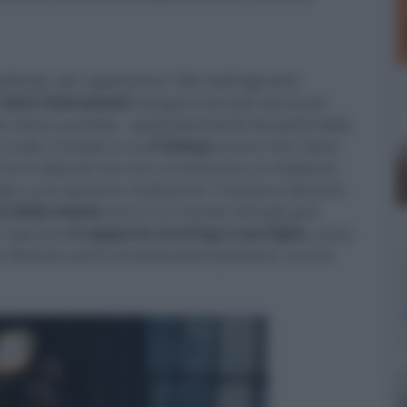
icola: per apprezzare i film belli (gli altri)
temi interessanti
vengono lanciati senza poi
 viene suscitata - particolarmente da parte della
 nulla. Il modo in cui
il tempo
scorre non viene
che è alterato ma non si costruisce un impianto
nga a una qualche rivelazione. E bastava davvero
e della mente
che in un mondo virtuale può
 E persino
il rapporto tra Greg e sua figlia
, unica
on diventa centro di attenzione primario, se non