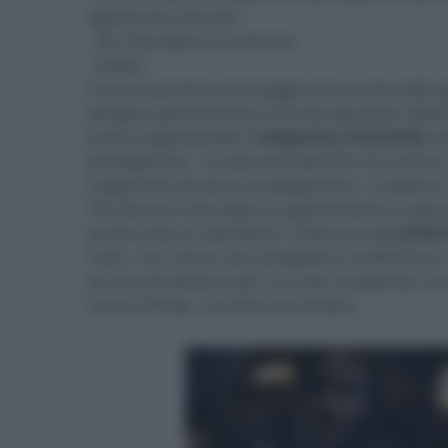
apprezzare il brutto.
- No, l’hai detto al contrario.
- Esatto.
Forse è questo il messaggio che si cela nella pell
bisogna sperimentare il brutto (questo). Molti
essere approfonditi.
L’angoscia crescente
che
protagonista - è insensata perché non porta a
supportato da alcuna spiegazione, si capisce 
che faccia sì che dopo lo spaesamento si giu
anche solo un flashback. Il discorso del
poter
tutto, non viene mai sviluppato a sufficienza.
ancora di salvezza per lui e per la pellicola n
verso il finale, corretto ma tardivo.