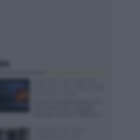
EWS
SQD-Mini LED 5.000 NIT
2040 zone TCL 65C8L a 838
euro IVA inclusa
Grazie ad una offerta amazon e al
cache-back di TCL, è possibile
acquistare il nuovo TV SQD-Mini...»
Velodyne The 1824,
subwoofer hi-end