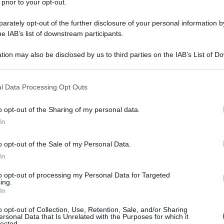
 prior to your opt-out.
rately opt-out of the further disclosure of your personal information by
he IAB’s list of downstream participants.
tion may also be disclosed by us to third parties on the IAB’s List of 
 that may further disclose it to other third parties.
 that this website/app uses one or more Google services and may gath
l Data Processing Opt Outs
including but not limited to your visit or usage behaviour. You may click 
 to Google and its third-party tags to use your data for below specifi
o opt-out of the Sharing of my personal data.
ogle consent section.
er ingrandire -
In
onna. Non so se tutto questo sia reale. Ma mi
o opt-out of the Sale of my Personal Data.
a di oscillare tra il pensiero che
una realtà
In
ersonaggi ci stiano conducendo verso una qualche
to opt-out of processing my Personal Data for Targeted
due persone irresponsabili che non fanno altro
ing.
In
no a
un’alterazione percettiva
. Dal momento in
nvece che ottenere chiarezza e soluzioni, ci si
o opt-out of Collection, Use, Retention, Sale, and/or Sharing
 degni di un romanzo di poca cosa.
ersonal Data that Is Unrelated with the Purposes for which it
lected.