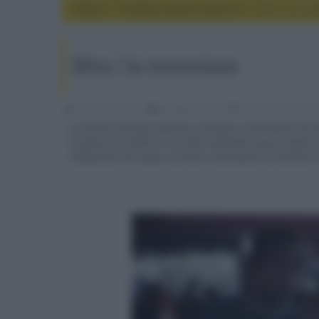
Home
cinema, movie e serie tv
Bliss | la re
Bliss | la recensione
Fabrizio Guerrieri
09 Febbraio 2021
cinema, movie e seri
Le buone premesse del film, prodotto e distribuito da 
evocano un mondo in cui tutto potrebbe essere migliore 
confusione che regna sovrana, nonostante la presenza 