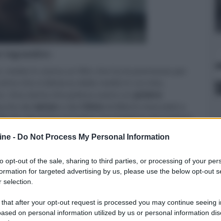
er ingrandire -
h
, mette in scena un film che ha le premesse per
o che si distacca dalla realtà in cui vive,
a. Una storia che poteva avere un
potere
punto dal
senso
e dal
ritmo
di
Matrix
mescolati a
 Ma fin dal primo incontro con Isabel la percezione
a, sebbene si attenda che le cose cambino una
ine -
Do Not Process My Personal Information
elo che la protagonista promette a lui e a noi. Per
ovono, restano su un piano inclinato in cui tutto
to opt-out of the sale, sharing to third parties, or processing of your per
amore non troppo sottesa pare prendere una piega
formation for targeted advertising by us, please use the below opt-out s
 che nel migliore dei casi sarà fatta di contrasti
 selection.
 that after your opt-out request is processed you may continue seeing i
ased on personal information utilized by us or personal information dis