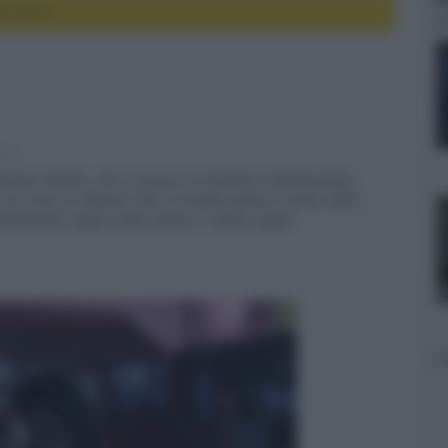
censione
e tv
Amazon Studios, che si muove tra dramma e fantascienza,
di come lo vediamo. Ma il risultato finale è viziato dalla
dell’inedita coppia Owen Wilson e Salma Hayek