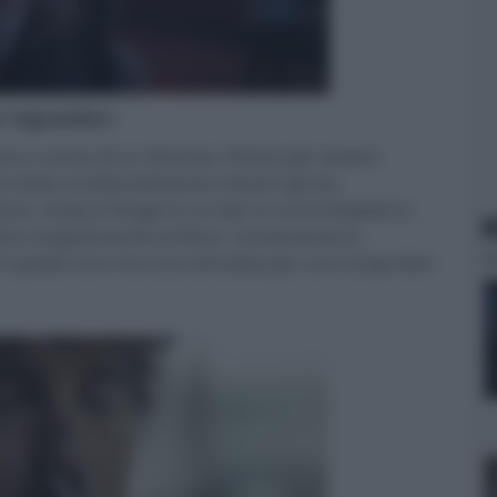
er ingrandire -
e a causa di un divorzio, finisce per essere
la testa accidentalmente mentre gli sta
co, Greg si rifugia in un bar in cui si imbatte in
N
are magicamente la fisica. Lentamente lo
n è quella vera ma una simulata per uno scopo ben