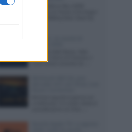
Agosto 2026 su Sky e NOW
prosegue con House of the Dragon
3 e The Walking Dead: Dead City
3,...»
Disney+, le novità di
agosto 2026
Ad agosto 2026 Disney+ Italia
propone il ritorno di Futurama, il
nuovo evento conclusivo de...»
McIntosh MX124, pre-
decoder A/V con Dirac Live
Room Correction
McIntosh espande la gamma con
un'elettronica 13.4 canali, dotata di
autocalibrazione con Dirac...»
Novità Apple TV+ a agosto
2026: tutte le uscite