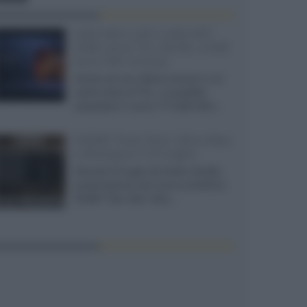
SQD-Mini LED 5.000 NIT
2040 zone TCL 65C8L a 838
euro IVA inclusa
Grazie ad una offerta amazon e al
cache-back di TCL, è possibile
acquistare il nuovo TV SQD-Mini...
XGIMI Titan Noir Ultra Max
a Bologna il 23 luglio
Giovedì 23 luglio da Audio Quality,
presentazione del nuovo proiettore
XGIMI Titan Noir Ultra...