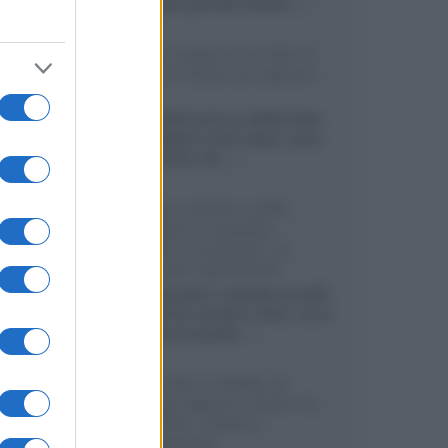
sviluppando pannelli Tandem...»
Netflix: tutte le novità in
uscita in Italia ad agosto
2026
Agosto 2026 porta su Netflix Italia
nuove stagioni molto attese, serie
internazionali, film...»
Vendere online cuffie,
auricolari e speaker
portatili tra privati: la
guida alle spedizioni
Cuffie, auricolari e speaker portatili
sono facili da vendere online, ma le
dimensioni compatte...»
Novità Sky e NOW: le
uscite di agosto 2026 tra
serie, film, show e
documentari