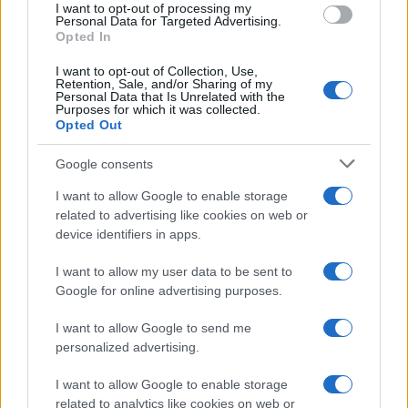
Fino al 31 luglio TerraMaster propone
I want to opt-out of processing my
consent section.
sconti fino al 25% su una selezione di
Personal Data for Targeted Advertising.
Opted In
NAS e DAS disponibili...»
I want to opt-out of Collection, Use,
Retention, Sale, and/or Sharing of my
Personal Data that Is Unrelated with the
Purposes for which it was collected.
Opted Out
Google consents
I want to allow Google to enable storage
related to advertising like cookies on web or
device identifiers in apps.
I want to allow my user data to be sent to
Google for online advertising purposes.
I want to allow Google to send me
personalized advertising.
I want to allow Google to enable storage
related to analytics like cookies on web or