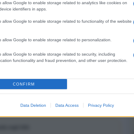
o allow Google to enable storage related to analytics like cookies on
evice identifiers in apps.
NEXT POST
NAD M66: pre e streaming stereo con
o allow Google to enable storage related to functionality of the website
Dirac Live
o allow Google to enable storage related to personalization.
Whatsapp
Stampa l'articolo
o allow Google to enable storage related to security, including
cation functionality and fraud prevention, and other user protection.
nsabili dei contenuti da loro inseriti -
Info
CONFIRM
Data Deletion
Data Access
Privacy Policy
ratis negli USA