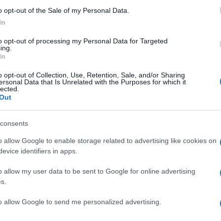
o opt-out of the Sale of my Personal Data.
er ingrandire -
In
lo nella finestra più a destra, equivalente a un
to opt-out of processing my Personal Data for Targeted
ing.
Lo schermo secondario rimane sempre attivo, anche
In
ma è almeno possibile ridure la luminosità quando
ly integra anche una videocamera, un set di
o opt-out of Collection, Use, Retention, Sale, and/or Sharing
ersonal Data that Is Unrelated with the Purposes for which it
iattivazione automatica dallo standby e
lected.
 per il fitness). Manca, come previsto, una
Out
he viene svolta dal dongle
Google Chromecast
ati i comandi vocali di Google Assistant e le
consents
l display principale. Pozin ha dichiarato che ai
o allow Google to enable storage related to advertising like cookies on
ia di migliaia, o forse addirittura milioni. Al
evice identifiers in apps.
 ai soli residenti negli Stati Uniti.
o allow my user data to be sent to Google for online advertising
m
s.
to allow Google to send me personalized advertising.