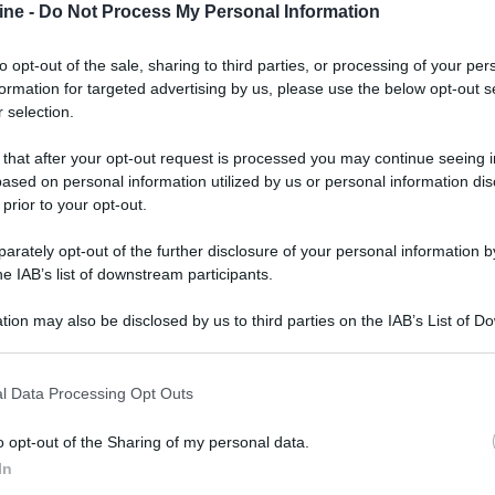
cità, notizie, previsioni del tempo, andamento del
ine -
Do Not Process My Personal Information
a larghezza.
to opt-out of the sale, sharing to third parties, or processing of your per
formation for targeted advertising by us, please use the below opt-out s
 selection.
 that after your opt-out request is processed you may continue seeing i
ased on personal information utilized by us or personal information dis
 prior to your opt-out.
rately opt-out of the further disclosure of your personal information by
he IAB’s list of downstream participants.
tion may also be disclosed by us to third parties on the IAB’s List of 
 that may further disclose it to other third parties.
 that this website/app uses one or more Google services and may gath
l Data Processing Opt Outs
including but not limited to your visit or usage behaviour. You may click 
 to Google and its third-party tags to use your data for below specifi
o opt-out of the Sharing of my personal data.
ogle consent section.
In