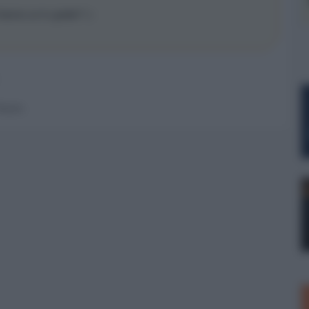
hanno un tv gratis? :)
 forum.