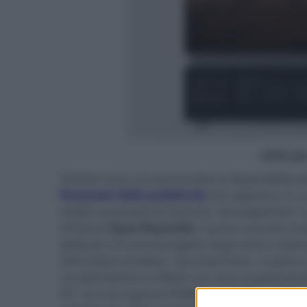
- click p
TeeVee Corp. ha annunciato la disponibilità de
finanziati dalle pubblicità
che appaiono in u
stadio successivo la formula "ad-supported" è
all'attore
Ryan Reynolds
, il primo servizio di
dedicato al nuovo progetto dopo avere ceduto
340 milioni di dollari. Secondo Pozin, il valore
caratteristiche in effetti non sono esattament
55" con tre ingressi HDMI e soundbar a cinque