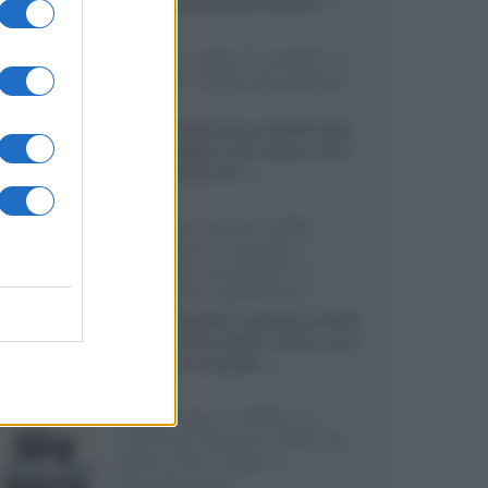
sviluppando pannelli Tandem...»
Netflix: tutte le novità in
uscita in Italia ad agosto
2026
Agosto 2026 porta su Netflix Italia
nuove stagioni molto attese, serie
internazionali, film...»
Vendere online cuffie,
auricolari e speaker
portatili tra privati: la
guida alle spedizioni
Cuffie, auricolari e speaker portatili
sono facili da vendere online, ma le
dimensioni compatte...»
Novità Sky e NOW: le
uscite di agosto 2026 tra
serie, film, show e
documentari