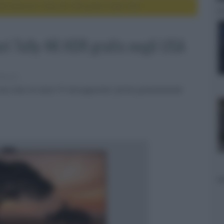
00 televisori Telly 4K HDR gratis negli USA
ri Telly 4K HDR gratis negli USA
elevisori
rimo lotto di smart TV 'ad-supported', forniti gratuitamente