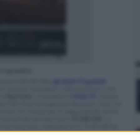
N
er ingrandire -
i primi 500.000 Telly,
gli smart TV gratuiti
no schermo secondario. L'idea di portare a uno
 di
Ilya Pozin
, co-fondatore di
Pluto TV
insieme
 tipo FAST (Free Ad-Supported Television). Pozin si è
 Pluto TV a Viacom per la ragguardevole cifra di
 commerciale del Telly è pari a
$1.000 USD
. Le
e da entry level, trattandosi di un TV 4K HDR da
 altoparlanti incorporata. Il display secondario