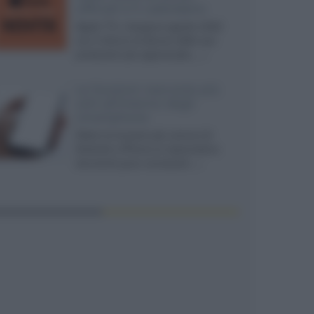
ufficiali e il calendario
Apple TV+ inaugura agosto 2026
con il ritorno di alcune delle sue
produzioni più apprezzate,...»
Le funzioni nascoste più
utili all’interno degli
smartphone
Dietro le funzioni più comuni di
Android e iPhone si nascondono
strumenti poco conosciuti...»