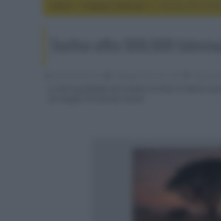
Home
display e televisori
TeeVee offre 500.0
TeeVee offre 500.000 televiso
Riccardo Riondino
16 Maggio 2023, alle 11:09
display e t
La start-up fondata dal creatore di Pluto TV lancia il p
con dongle Chromecast incluso