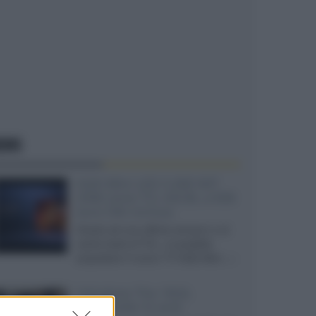
EWS
SQD-Mini LED 5.000 NIT
2040 zone TCL 65C8L a 838
euro IVA inclusa
Grazie ad una offerta amazon e al
cache-back di TCL, è possibile
acquistare il nuovo TV SQD-Mini...»
Velodyne The 1824,
subwoofer hi-end