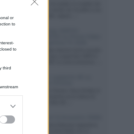
Velodyne ha svelato un modello che
integra un woofer da 18 pollici e uno
da 24 pollici, capace...»
sonal or
ection to
Samsung: HDR10+
ADVANCED su Prime Video
sulla gamma TV 2026
nterest-
closed to
Prime Video diventa il primo servizio
di streaming a supportare HDR10+
ADVANCED, la nuova evoluzione...»
 third
Netflix: supporto 4K su
Google Chrome
Downstream
Il browser Chrome, finora limitato al
1080p, consente ora la visione di
Netflix in Ultra HD...»
er and store
to grant or
ed purposes
Diffusori Q Acoustics 3040c
Il produttore britannico espande la
serie entry level 3000c con un