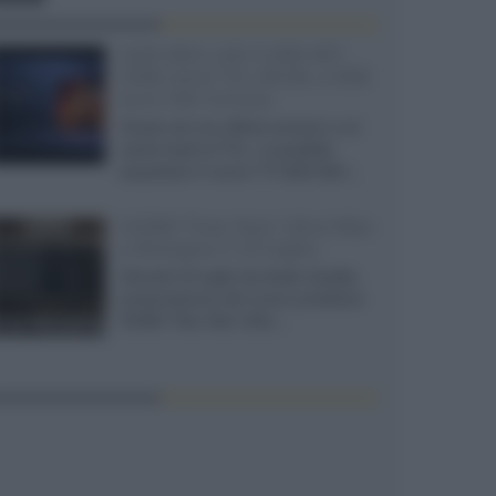
SQD-Mini LED 5.000 NIT
2040 zone TCL 65C8L a 838
euro IVA inclusa
Grazie ad una offerta amazon e al
cache-back di TCL, è possibile
acquistare il nuovo TV SQD-Mini...
XGIMI Titan Noir Ultra Max
a Bologna il 23 luglio
Giovedì 23 luglio da Audio Quality,
presentazione del nuovo proiettore
XGIMI Titan Noir Ultra...