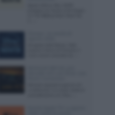
Agosto 2026 su Sky e NOW
prosegue con House of the Dragon
3 e The Walking Dead: Dead City
3,...»
Disney+, le novità di
agosto 2026
Ad agosto 2026 Disney+ Italia
propone il ritorno di Futurama, il
nuovo evento conclusivo de...»
McIntosh MX124, pre-
decoder A/V con Dirac Live
Room Correction
McIntosh espande la gamma con
un'elettronica 13.4 canali, dotata di
autocalibrazione con Dirac...»
Novità Apple TV+ a agosto
2026: tutte le uscite