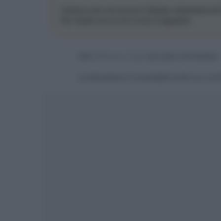
Cartone nero che oscura il display sottostante ed 
Per l'audio non so se ci sono scappaioie...
Devi
effettuare il login
per poter commentare
La discussione è consultabile anche
qui
, sul