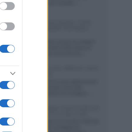
secondo, più compatto,...»
Samsung Display: OLED
DisplayHDR True Black
1400
Il costruttore coreano ha svelato il
primo pannello OLED capace di
mantenere una luminanza...»
KEF LS Luxe, diffusori attivi
wireless
KEF svela un nuovo sistema senza
fili di fascia alta, frutto della
collaborazione con il designer...»
LG Display: nuovi OLED più
economici a due strati
Per rendere TV e monitor OLED più
accessibili, LG Display sta