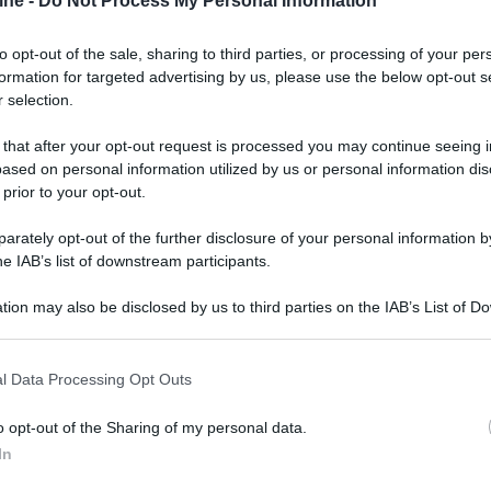
ine -
Do Not Process My Personal Information
% nella seconda metà dell'anno.
to opt-out of the sale, sharing to third parties, or processing of your per
formation for targeted advertising by us, please use the below opt-out s
 selection.
 that after your opt-out request is processed you may continue seeing i
ased on personal information utilized by us or personal information dis
 prior to your opt-out.
rately opt-out of the further disclosure of your personal information by
he IAB’s list of downstream participants.
tion may also be disclosed by us to third parties on the IAB’s List of 
 that may further disclose it to other third parties.
 that this website/app uses one or more Google services and may gath
l Data Processing Opt Outs
including but not limited to your visit or usage behaviour. You may click 
 to Google and its third-party tags to use your data for below specifi
o opt-out of the Sharing of my personal data.
ogle consent section.
In
er ingrandire -