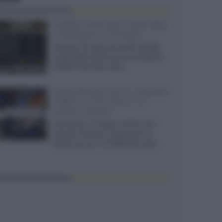
XGIMI Titan Noir Ultra Max
a Bologna il 23 luglio
Giovedì 23 luglio da Audio Quality,
presentazione del nuovo proiettore
XGIMI Titan Noir Ultra...
Sony Bravia 9 II vs. Hisense
UR9S vs. TCL C8L il 13
luglio a Roma
Il prossimo 13 luglio a Roma, da
Gruppo Garman, ripeteremo lo
shoot-out tra i TV RGB Mini-LED...