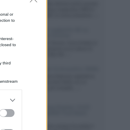
Prime Video diventa il primo servizio
di streaming a supportare HDR10+
sonal or
ADVANCED, la nuova evoluzione...»
ection to
Netflix: supporto 4K su
Google Chrome
nterest-
Il browser Chrome, finora limitato al
closed to
1080p, consente ora la visione di
Netflix in Ultra HD...»
 third
Diffusori Q Acoustics 3040c
Il produttore britannico espande la
Downstream
serie entry level 3000c con un
secondo, più compatto,...»
er and store
to grant or
Samsung Display: OLED
ed purposes
DisplayHDR True Black
1400
Il costruttore coreano ha svelato il