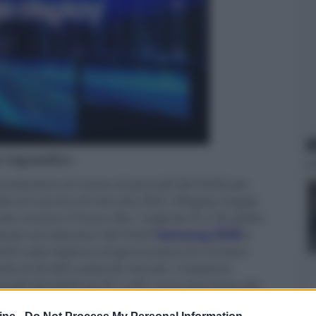
N
er ingrandire -
 produzione di massa di pannelli QD-OLED per
cietà di ricerche di mercato DSCC (Display Supply
ito coreano Chosun Biz. I tagli da 55 e 65 pollici,
izzati nei televisori QD-OLED
Samsung S95B
e
ED nella fabbrica di generazione 8,5 di Asan
tà di 30.000 substrati mensili. L'impianto
nelli QD-OLED da 55" e 65" se la resa fosse del
nte del 75%
, anche se la compagnia spera di