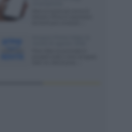
smartphone
Dietro le funzioni più comuni di
Android e iPhone si nascondono
strumenti poco conosciuti...»
Amazon Prime Video le
novità di agosto 2026
Prime Video ha annunciato le
principali novità in arrivo ad agosto
2026: tra i titoli di punta...»