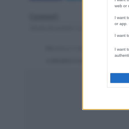
web or d
Commenti
I want t
or app.
Gli autori dei commenti, e non la redazione, sono respo
I want t
Devi
effettuare il login
per poter commentare
I want t
authenti
La discussione è consultabile anche
qui
, sul