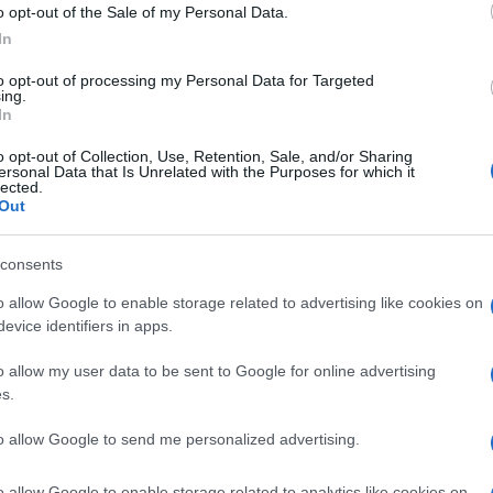
o opt-out of the Sale of my Personal Data.
zione, ma l'ipotesi più accreditata è per che
In
4K. Come nelle fabbriche OLED di LG Display, anche
i Model Glass), che permette di ricavare
to opt-out of processing my Personal Data for Targeted
ing.
nsioni dallo stesso substrato. Oltre a Samsung
In
ifera che i QD-OLED abbiano attratto l'interesse di
o opt-out of Collection, Use, Retention, Sale, and/or Sharing
 di produrre TV con i QD-OLED Samsung Display.
ersonal Data that Is Unrelated with the Purposes for which it
LED WRGB a circa venti produttori.
lected.
Out
consents
o allow Google to enable storage related to advertising like cookies on
evice identifiers in apps.
NEXT POST
ri
Fix frame skipping 23,976 per TV Sony
o allow my user data to be sent to Google for online advertising
XH90
s.
to allow Google to send me personalized advertising.
Whatsapp
Stampa l'articolo
o allow Google to enable storage related to analytics like cookies on