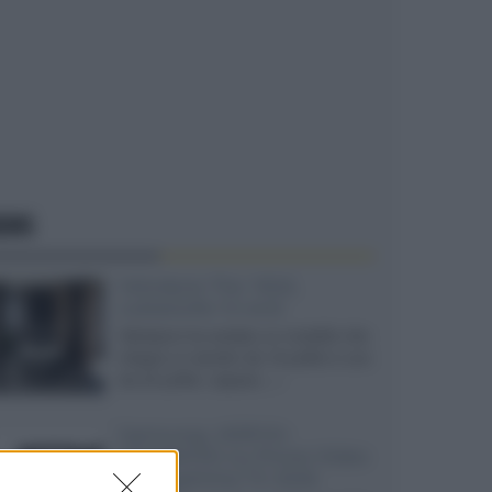
EWS
Velodyne The 1824,
subwoofer hi-end
Velodyne ha svelato un modello che
integra un woofer da 18 pollici e uno
da 24 pollici, capace...»
Samsung: HDR10+
ADVANCED su Prime Video
sulla gamma TV 2026