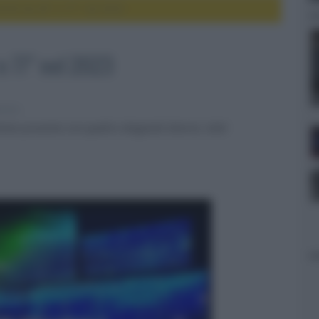
ED da 49" e 77" nel 2023
 77" nel 2023
evisori
'anno prossimo con quattro diagonali diverse, tutte