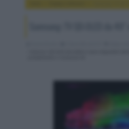
Home
display e televisori
Samsung: TV QD-OL
Samsung: TV QD-OLED da 49" e
Riccardo Riondino
27 Aprile 2022, alle 07:57
display e tel
I televisori QD-OLED dovrebbero essere disponibili dall
probabilmente a risoluzione 4K