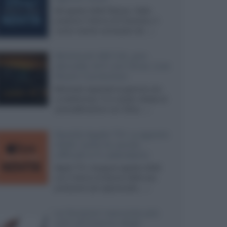
Ad agosto 2026 Disney+ Italia
propone il ritorno di Futurama, il
nuovo evento conclusivo de...»
McIntosh MX124, pre-
decoder A/V con Dirac Live
Room Correction
McIntosh espande la gamma con
un'elettronica 13.4 canali, dotata di
autocalibrazione con Dirac...»
Novità Apple TV+ a agosto
2026: tutte le uscite
ufficiali e il calendario
Apple TV+ inaugura agosto 2026
con il ritorno di alcune delle sue
produzioni più apprezzate,...»
Le funzioni nascoste più
utili all’interno degli