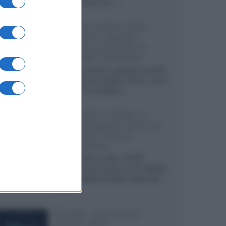
internazionali, film...»
Vendere online cuffie,
auricolari e speaker
portatili tra privati: la
guida alle spedizioni
Cuffie, auricolari e speaker portatili
sono facili da vendere online, ma le
dimensioni compatte...»
Novità Sky e NOW: le
uscite di agosto 2026 tra
serie, film, show e
documentari
Agosto 2026 su Sky e NOW
prosegue con House of the Dragon
3 e The Walking Dead: Dead City
3,...»
Disney+, le novità di
agosto 2026