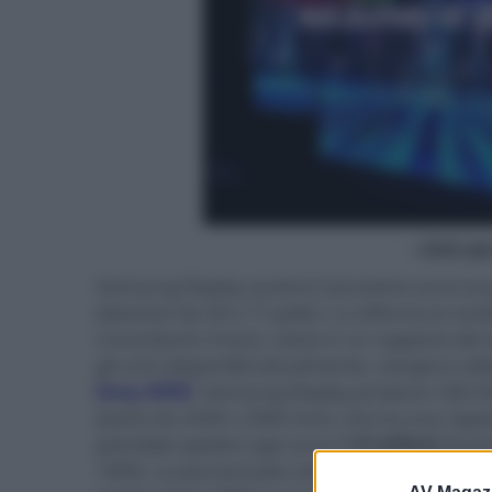
- click p
Samsung Display avvierà il prossimo anno la
televisori da 49 e 77 pollici. Lo afferma la so
Consultants Chain), citata in un rapporto del s
gli unici disponibili attualmente, vengono util
Sony A95K
. Samsung Display produce i QD-OL
(lastre da 2500 x 2000 mm), che ha una capaci
potrebbe spedire ogni anno
1,8 milioni
di pan
100%. La percentuale comunque
è attualme