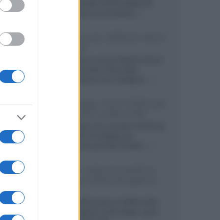
primo pannello OLED capace di
mantenere una luminanza...»
KEF LS Luxe, diffusori attivi
wireless
KEF svela un nuovo sistema senza
fili di fascia alta, frutto della
collaborazione con il designer...»
LG Display: nuovi OLED più
economici a due strati
Per rendere TV e monitor OLED più
accessibili, LG Display sta
sviluppando pannelli Tandem...»
Netflix: tutte le novità in
uscita in Italia ad agosto
2026
Agosto 2026 porta su Netflix Italia
nuove stagioni molto attese, serie