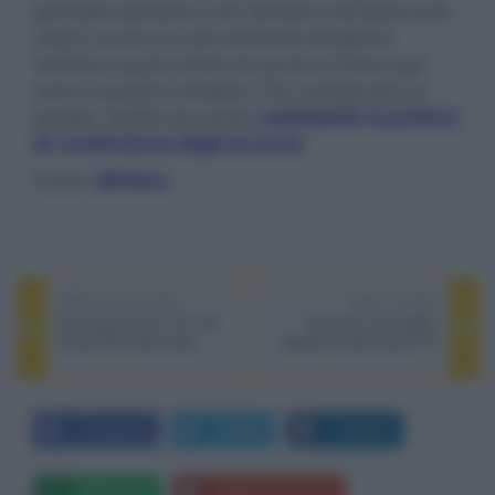
potrebbe deludere e far desistere dei potenziali
clienti, anche se naturalmente bisognerà
verificare quali contenuti saranno esclusi per
avere il quadro completo. Per compensare le
perdite, Netflix sta anche
cambiando la politica
di condivisione degli account
.
Fonte:
4KFilme
PREVIOUS POST
NEXT POST
Samsung lancia i TV The
LG mira a concedere
Frame/The Serif 2022
webOS a 200 marchi TV
Facebook
Twitter
LinkedIn
Whatsapp
Stampa l'articolo