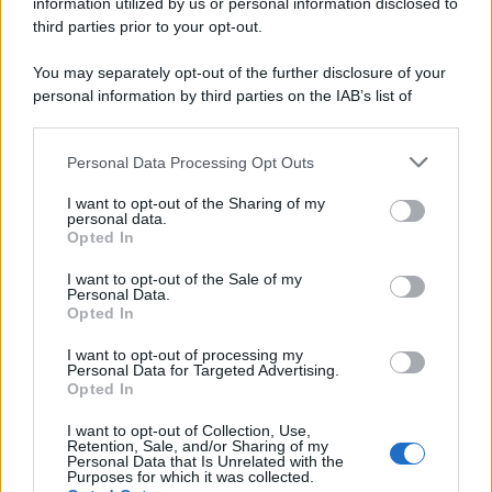
con Dirac Live Room Correction
information utilized by us or personal information disclosed to
McIntosh espande la gamma con
third parties prior to your opt-out.
un'elettronica 13.4 canali, dotata di
autocalibrazione con Dirac...»
You may separately opt-out of the further disclosure of your
personal information by third parties on the IAB’s list of
downstream participants.
Novità Apple TV+ a agosto 2026: tutte
le uscite ufficiali e il calendario
Personal Data Processing Opt Outs
This information may also be disclosed by us to third parties
Apple TV+ inaugura agosto 2026 con il
on the IAB’s List of Downstream Participants that may further
ritorno di alcune delle sue produzioni
I want to opt-out of the Sharing of my
disclose it to other third parties.
personal data.
più apprezzate,...»
Opted In
Please note that this website/app uses one or more Google
services and may gather and store information including but
I want to opt-out of the Sale of my
Le funzioni nascoste più utili
Personal Data.
not limited to your visit or usage behaviour. You may click to
all’interno degli smartphone
Opted In
grant or deny consent to Google and its third-party tags to
Dietro le funzioni più comuni di Android
use your data for below specified purposes in below Google
e iPhone si nascondono strumenti poco
I want to opt-out of processing my
consent section.
Personal Data for Targeted Advertising.
conosciuti...»
Opted In
I want to opt-out of Collection, Use,
Retention, Sale, and/or Sharing of my
Personal Data that Is Unrelated with the
Purposes for which it was collected.