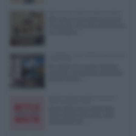
KEF LS Luxe, diffusori attivi wireless
KEF svela un nuovo sistema senza fili
di fascia alta, frutto della collaborazione
con il designer...»
LG Display: nuovi OLED più economici
a due strati
Per rendere TV e monitor OLED più
accessibili, LG Display sta sviluppando
pannelli Tandem...»
Netflix: tutte le novità in uscita in
Italia ad agosto 2026
Agosto 2026 porta su Netflix Italia
nuove stagioni molto attese, serie
internazionali, film...»