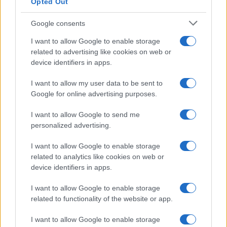
Opted Out
Google consents
I want to allow Google to enable storage
related to advertising like cookies on web or
device identifiers in apps.
I want to allow my user data to be sent to
Google for online advertising purposes.
I want to allow Google to send me
personalized advertising.
I want to allow Google to enable storage
related to analytics like cookies on web or
AV Magazine
è membro EISA dal 2019
device identifiers in apps.
all'interno del Mobile Devices Expert Group
I want to allow Google to enable storage
Per informazioni:
www.eisa.eu
related to functionality of the website or app.
I want to allow Google to enable storage