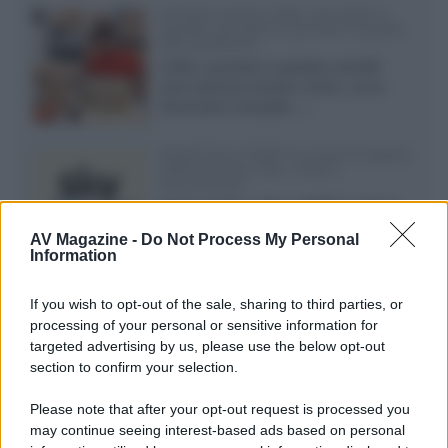
Vendere online cuffie, auricolari e
speaker portatili tra privati: la guida
alle spedizioni
Cuffie, auricolari e speaker portatili
sono facili da vendere online, ma le
dimensioni compatte...»
Novità Sky e NOW: le uscite di agosto
2026 tra serie, film, show e
documentari
Agosto 2026 su Sky e NOW prosegue
con House of the Dragon 3 e The
AV Magazine -
Do Not Process My Personal
Walking Dead: Dead City 3,...»
Information
Disney+, le novità di agosto 2026
If you wish to opt-out of the sale, sharing to third parties, or
Ad agosto 2026 Disney+ Italia propone
processing of your personal or sensitive information for
il ritorno di Futurama, il nuovo evento
targeted advertising by us, please use the below opt-out
conclusivo de...»
section to confirm your selection.
Please note that after your opt-out request is processed you
may continue seeing interest-based ads based on personal
McIntosh MX124, pre-decoder A/V