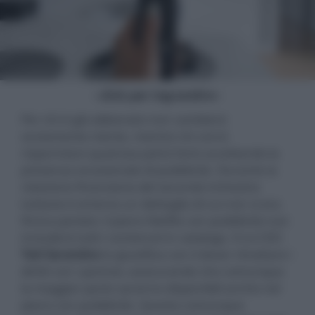
- click per ingrandire -
Per chi è già abbonato non cambierà
ovviamente niente, mentre chi vorrà
risparmiare qualcosa potrà farlo accettando la
presenza occasionale di pubblicità. Durante la
relazione finanziaria del secondo trimestre
tuttavia è emerso un dettaglio di cui non si era
finora parlato: il piano Netflix con pubblicità non
includerà tutti i contenuti in catalogo. Il co-CEO
Ted Sarandos
lo giustifica con il dover ritrattare i
diritti con i partner, assicurando che comunque
la maggior parte saranno disponibili anche nel
piano con pubblicità. Questo comunque