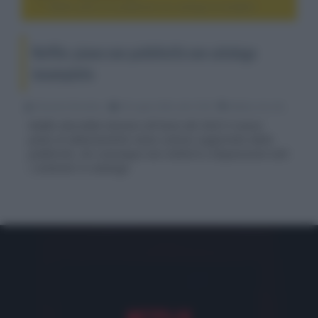
Netflix: piano con pubblicità con catalogo incompleto
Netflix: piano con pubblicità con catalogo
incompleto
Riccardo Riondino
20 Luglio 2022, alle 10:34
media, hd e 4k
Netflix dovrebbe lanciare all'inizio del 2023 il nuovo
piano di abbonamento meno costoso supportato dalla
pubblicità, che comunque non metterà a disposizione tutti
i contenuti in catalogo