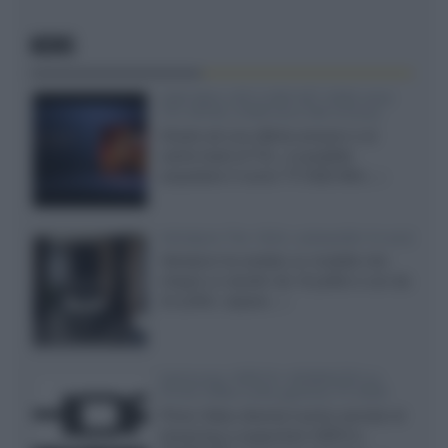
NEWS
SQD-Mini LED 5.000 NIT 2040 zone
TCL 65C8L a 838 euro IVA inclusa
Grazie ad una offerta amazon e al
cache-back di TCL, è possibile
acquistare il nuovo TV SQD-Mini...»
Velodyne The 1824, subwoofer hi-end
Velodyne ha svelato un modello che
integra un woofer da 18 pollici e uno da
24 pollici, capace...»
Samsung: HDR10+ ADVANCED su
Prime Video sulla gamma TV 2026
Prime Video diventa il primo servizio di
streaming a supportare HDR10+