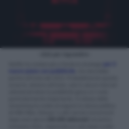
- click per ingrandire -
Netflix ha svelato più a fondo la strategia
per il
nuovo piano con pubblicità
, che dovrebbe
partire all'inizio del 2023. Probabilmente questo
avverrà, almeno all'inizio, solo in alcuni mercati
selezionati dove la pubblicità gioca un ruolo
particolarmente importante. Il colosso dello
streaming ha scelto di seguire la stessa politica
di HBO Max, Disney+ e altri servizi concorrenti
dopo aver perso
200.000 abbonati
nel primo
trimestre 2022, segnando un calo dopo undici