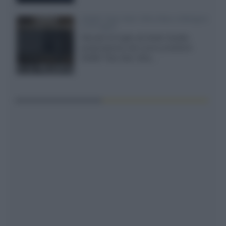
XGIMI Titan Noir Ultra Max a Bologna
il 23 luglio
Giovedì 23 luglio da Audio Quality,
presentazione del nuovo proiettore
XGIMI Titan Noir Ultra...