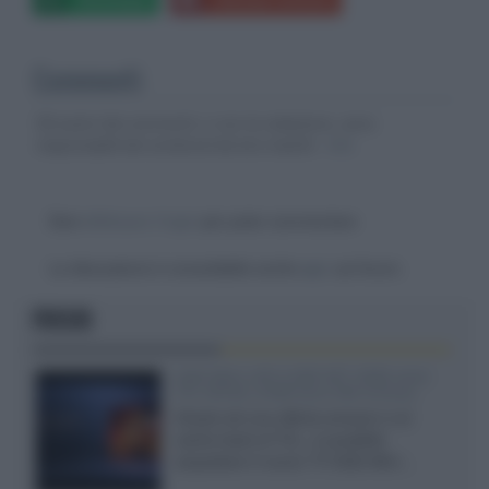
Commenti
Gli autori dei commenti, e non la redazione, sono
responsabili dei contenuti da loro inseriti -
Info
Devi
effettuare il login
per poter commentare
La discussione è consultabile anche
qui
, sul forum.
FOCUS
SQD-Mini LED 5.000 NIT 2040 zone
TCL 65C8L a 838 euro IVA inclusa
Grazie ad una offerta amazon e al
cache-back di TCL, è possibile
acquistare il nuovo TV SQD-Mini...