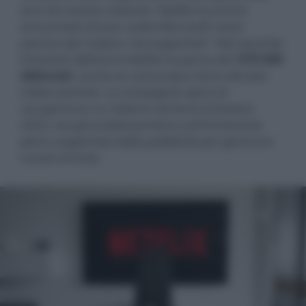
anni di crescita costante. Netflix ha anche
annunciato di aver scelto Microsoft come
partner per il piano "ad-supported". Nel secondo
trimestre dell'anno Netflix ha perso altri
970.000
abbonati
, anche se comunque meno dei due
milioni previsti. La compagnia spera di
recuperarne un milione nel terzo trimestre
2022, ma gli analisti puntano sull'imminente
piano supportato dalla pubblicità per generare
nuove entrate.