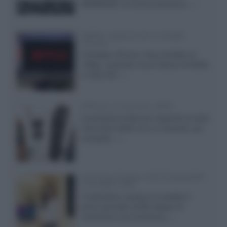
ADVANCED, la nuova evoluzione...»
Netflix: supporto 4K su Google
Chrome
Il browser Chrome, finora limitato al
1080p, consente ora la visione di Netflix
in Ultra HD...»
Diffusori Q Acoustics 3040c
Il produttore britannico espande la serie
entry level 3000c con un secondo, più
compatto,...»
Samsung Display: OLED DisplayHDR
True Black 1400
Il costruttore coreano ha svelato il
primo pannello OLED capace di
mantenere una luminanza...»