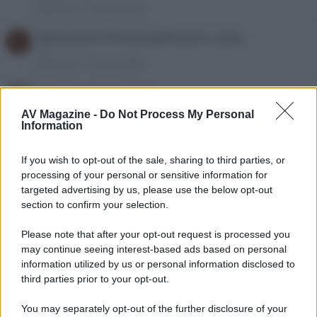
Risposte
3
18 Aprile 2026
Valutazione Sintoamplificatore usato
C
CI+
Risposte
0
17 Aprile 2026
Setup ritardi da menu
ernesto62
AV Magazine -
Do Not Process My Personal
Risposte
0
6 Aprile 2026
Information
Problema audio denon x2400
If you wish to opt-out of the sale, sharing to third parties, or
Elven
processing of your personal or sensitive information for
Risposte
3
3 Aprile 2026
targeted advertising by us, please use the below opt-out
Consigli acquisto sintoampli entry
section to confirm your selection.
W
Wanny
Risposte
18
25 Marzo 2026
Please note that after your opt-out request is processed you
may continue seeing interest-based ads based on personal
RISOLTO: Yamaha RX-V671 vedendo la TV con
F
information utilized by us or personal information disclosed to
eARC dopo un po' si spegne
third parties prior to your opt-out.
Ferny
Risposte
3
24 Marzo 2026
You may separately opt-out of the further disclosure of your