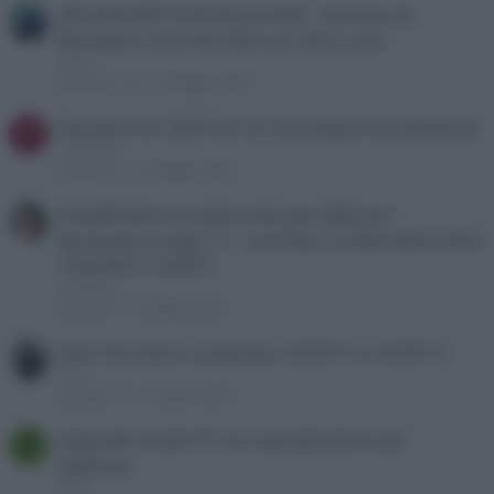
ARCAM AVR10/20/30 & AV40 - Gamma di
Ricevitori e Pre AV HDA con Dirac Live
Tacco
Risposte
130
27 Maggio 2026
Yamaha htr 3063 Se ne va sempre in protezione
T
Termorilis
Risposte
6
12 Maggio 2026
Amplificatore multicanale per diffusori
dynavoice magic f7 + centrale C5 MAX 800 EURO
/ NUOVO o USATO
ivanedixie
Risposte
1
7 Maggio 2026
Test microfono audyssey: ACM1H vs ACM1-X
Nico_
Risposte
17
24 Aprile 2026
Upgrade ampli HT con equalizzatore per
F
ingresso
Ferny