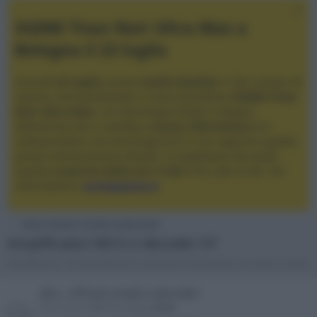
XGIMI Titan Noir Ultra Max a
Bologna il 23 luglio
Giovedì
23 luglio
, presso
Audio Quality
in San Lazzaro di
Savena, verrà presentato il nuovo proiettore
XGIMI Titan
Noir Ultra Max
, con tecnologia trilaser e doppio
diaframma che si candida a
nuovo riferimento
tra i
videoproiettori con tencologia DLP e con rapporto qualità
prezzo estremamente elevato. Vi aspettiamo da Audio
Quality
a partire dalle ore 17:00
e fino alle 22:00. Per
informazioni:
avmagazine.it
Home Theater & Audio multicanale
Amplificatori MCH e decoder HT
Amplificatori, sintoamplificatori, decoder multicanale e processori audio
disc. ufficiali ampli e decoder
Discussioni
211
Messaggi
50.2K