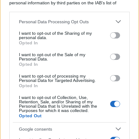
personal information by third parties on the IAB’s list of
Amplificatore "esterno"
downstream participants.
Desmojack
Risposte
10
20 Marzo 2026
Personal Data Processing Opt Outs
This information may also be disclosed by us to third parties
on the IAB’s List of Downstream Participants that may further
Protezione dalla polvere consigli
I want to opt-out of the Sharing of my
disclose it to other third parties.
ernesto62
personal data.
Opted In
Risposte
2
14 Marzo 2026
Please note that this website/app uses one or more Google
services and may gather and store information including but
I want to opt-out of the Sale of my
Rotel RAP 1580 MKII
R
Personal Data.
not limited to your visit or usage behaviour. You may click to
ricciobaldo@libero.it
Opted In
grant or deny consent to Google and its third-party tags to
Risposte
2
13 Marzo 2026
use your data for below specified purposes in below Google
I want to opt-out of processing my
consent section.
YAMAHA HTR 3063, anomalia pulsanti
Personal Data for Targeted Advertising.
R
Opted In
Roberto Leo
Risposte
5
9 Marzo 2026
I want to opt-out of Collection, Use,
Retention, Sale, and/or Sharing of my
Problema Denon x2800
S
Personal Data that Is Unrelated with the
Purposes for which it was collected.
SxM
Opted Out
Risposte
4
5 Marzo 2026
Ultimo
Google consents
1 di 705
Succ.