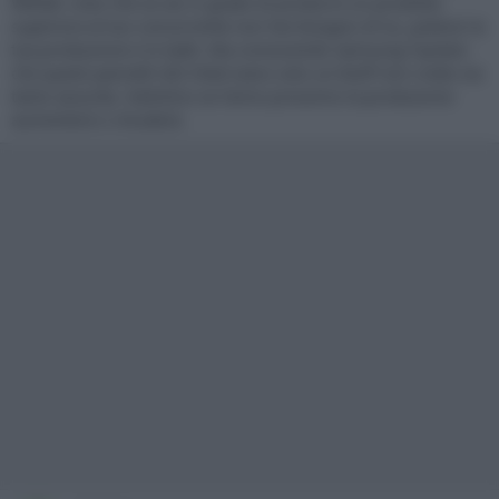
WRGB, visto che se sei in grado di produrre un prodotto
superiore al tuo concorrente non hai bisogno di lui, potenzi la
tua produzione e lo batti. Ma conoscendo samsung l'ipotesi
che questi pannelli QD-Oled siano solo un bluff non credo sia
tanto assurda. Vedremo se l'anno prossimo la produzione
aumenterà o chiuderà.