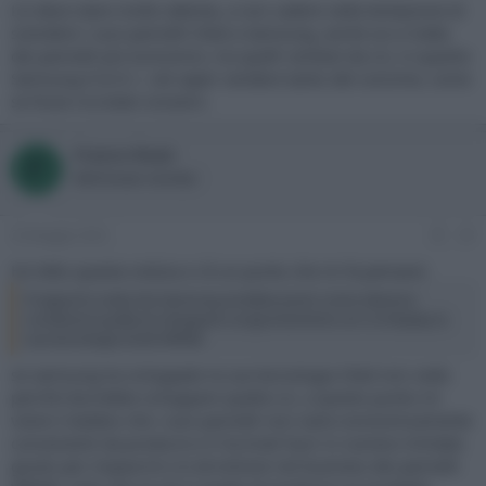
LG deve stare molto attenta, a non cadere nella tentazione di
svendere i suoi pannelli Oled a Samsung, anche se si tratta
dei pannelli più economici, tra quelli venduti da LG, in quanto
Samsung è la N.1, nel saper vendere tanto del concime, come
se fosse ciccolato svizzero.
Franco Rossi
F
Well-known member
24 Maggio 2022
#3
Ho letto questa notizia e c'è un punto che mi fa pensare:
Il rapporto svela che Samsung avrebbe posto come ulteriore
condizione quella di sviluppare congiuntamente con LG Display la
sua tecnologia OLED WRGB
se samsung ha sviluppato la sue tecnologia Oled non vedo
perchè dovrebbe sviluppare quella LG, a questo punto mi
viene il dubbio che i suoi pannelli non siano economicamente
convenienti da produrre e li ha tirati fuori in numero limitato
giusto per impaurire LG ed entrare nel business dei pannelli