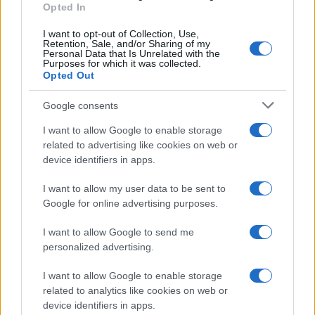
Opted In
I want to opt-out of Collection, Use,
Retention, Sale, and/or Sharing of my
Personal Data that Is Unrelated with the
Purposes for which it was collected.
Opted Out
Devi accedere o registrarti per rispondere qui.
Google consents
Facebook
X (Twitter)
Bluesky
LinkedIn
Reddit
Pinterest
Tumblr
WhatsApp
Email
Li
Condividi:
I want to allow Google to enable storage
related to advertising like cookies on web or
device identifiers in apps.
I want to allow my user data to be sent to
Google for online advertising purposes.
I want to allow Google to send me
personalized advertising.
I want to allow Google to enable storage
related to analytics like cookies on web or
device identifiers in apps.