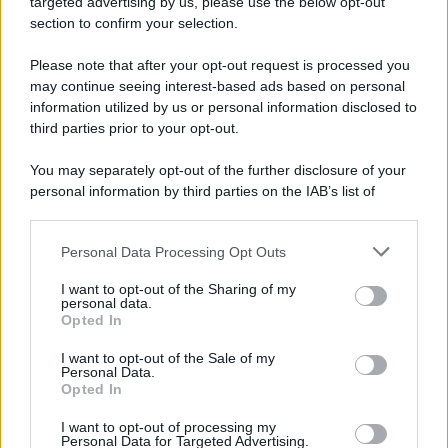
targeted advertising by us, please use the below opt-out
I fatti paiono dimostrare il contrario di quello che scrivi, in
section to confirm your selection.
quanto se una cosa non t'interessa non cerchi di parteciparvi.
Almeno la logica dice questo.
Please note that after your opt-out request is processed you
Ultima modifica:
26 Maggio 2022
may continue seeing interest-based ads based on personal
information utilized by us or personal information disclosed to
third parties prior to your opt-out.
You may separately opt-out of the further disclosure of your
personal information by third parties on the IAB’s list of
downstream participants.
Personal Data Processing Opt Outs
This information may also be disclosed by us to third parties
on the IAB’s List of Downstream Participants that may further
I want to opt-out of the Sharing of my
disclose it to other third parties.
personal data.
Opted In
Please note that this website/app uses one or more Google
services and may gather and store information including but
I want to opt-out of the Sale of my
Personal Data.
not limited to your visit or usage behaviour. You may click to
Opted In
grant or deny consent to Google and its third-party tags to
use your data for below specified purposes in below Google
I want to opt-out of processing my
consent section.
Personal Data for Targeted Advertising.