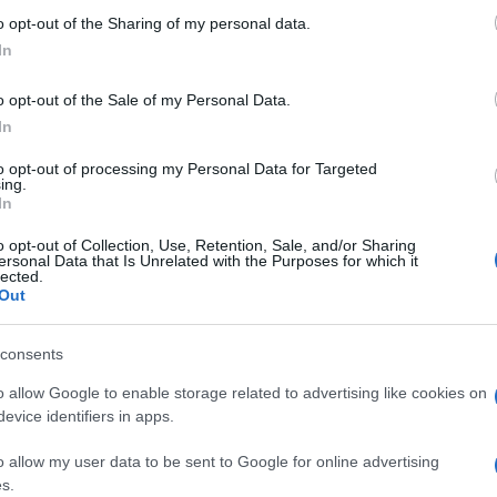
ndo QD-OLED più semplici e meno costosi da produrre, grazie all
 to Google and its third-party tags to use your data for below specifi
o opt-out of the Sharing of my personal data.
ogle consent section.
In
are la notizia.
o opt-out of the Sale of my Personal Data.
In
to opt-out of processing my Personal Data for Targeted
ing.
ologia Oled arrivi anche ai tagli molto piccoli soppiantando gli l
In
a raggiungere per un lcd di quelle dimensioni.
 un'esperienza maggiormente cinematografica, ma credo sia giusto 
o opt-out of Collection, Use, Retention, Sale, and/or Sharing
ersonal Data that Is Unrelated with the Purposes for which it
ossibile metterci un 42 pollici ( attualmente il taglio più piccolo 
lected.
rcato.
Out
consents
che non solo sono disponibili solo con pannelli Lcd, ma purtroppo 
o allow Google to enable storage related to advertising like cookies on
a propongono solo TV HD ready nel taglio 32".
evice identifiers in apps.
 costi, se un 32" Oled costasse 5/600 euro, difficilmente potrà 
ina per anni un CRT Sony credo fosse 14" purtroppo l'ho dovuto so
o allow my user data to be sent to Google for online advertising
di schermo utilizzato era davvero diventato troppo piccolo per una
s.