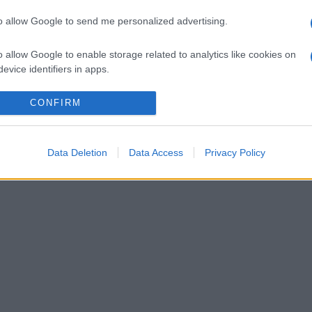
ttacolare.
to allow Google to send me personalized advertising.
o allow Google to enable storage related to analytics like cookies on
evice identifiers in apps.
o allow Google to enable storage related to functionality of the website
CONFIRM
o allow Google to enable storage related to personalization.
Data Deletion
Data Access
Privacy Policy
lr
WhatsApp
Email
Link
o allow Google to enable storage related to security, including
cation functionality and fraud prevention, and other user protection.