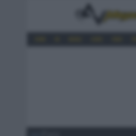
HOME
4K
MOBILE
AUDIO
VIDEO
P