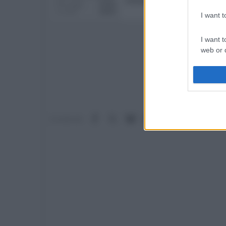
immagine il Trinitron era spe
Messaggi
9,555
Località
Earth
I want 
I want t
web or d
I want t
or app.
I want t
Facebook
X (Twitter)
Bluesky
LinkedIn
Reddit
Pinterest
Tumb
Condividi:
I want t
authenti