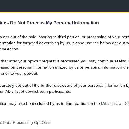
ine -
Do Not Process My Personal Information
to opt-out of the sale, sharing to third parties, or processing of your per
ologna il 23 luglio
formation for targeted advertising by us, please use the below opt-out s
 selection.
Lazzaro di Savena, verrà presentato il nuovo proiettore
XGIMI Ti
imento
tra i videoproiettori con tencologia DLP e con rapporto q
 that after your opt-out request is processed you may continue seeing i
e 17:00
e fino alle 22:00. Per informazioni:
avmagazine.it
ased on personal information utilized by us or personal information dis
 prior to your opt-out.
rately opt-out of the further disclosure of your personal information by
i ed efficienti
he IAB’s list of downstream participants.
tion may also be disclosed by us to third parties on the IAB’s List of 
 that may further disclose it to other third parties.
ww.avmagazine.it/news/televisori/samsung-qd-oled-piu-economici
 that this website/app uses one or more Google services and may gath
l Data Processing Opt Outs
including but not limited to your visit or usage behaviour. You may click 