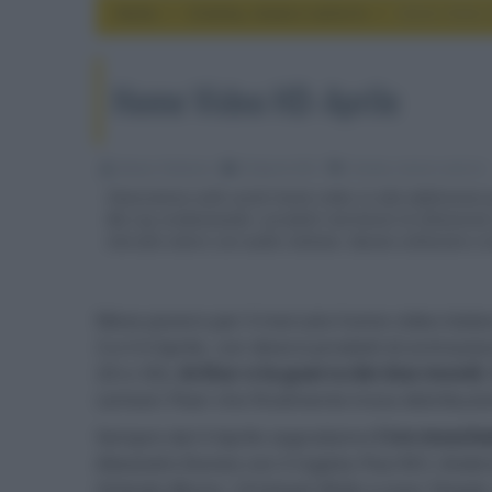
Home
cinema, movie e serie tv
Home Video H
Home Video HD: Aprile
Alessio Tambone
03 Aprile 2012
cinema, movie e serie tv
Panoramica sulle uscite home video in alta definizione p
Blu-ray evidenziando i prodotti meritevoli di attenzione
mercato estero con audio italiano. Buona collezione a t
Mese povero per il mercato home video italiano
3 e il 4 Aprile, con diversi prodotti di animaz
2D e 3D),
Arthur e la guerra dei due mondi
cartoon
Pixar
che finalmente trova distribuzio
Sempre dal 4 Aprile segnaliamo
I tre mosche
Alexandre Dumas
con il regista
Paul W.S. Ande
Orlando Bloom
,
Christoph Waltz
e
Juno Temple