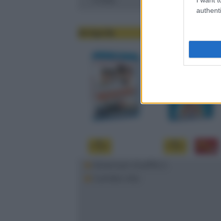
authenti
24 Aprile
American Graffiti 2
Cambio vita