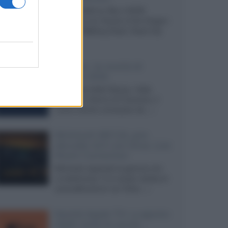
Agosto 2026 su Sky e NOW
prosegue con House of the Dragon
3 e The Walking Dead: Dead City
3,...»
Disney+, le novità di
agosto 2026
Ad agosto 2026 Disney+ Italia
propone il ritorno di Futurama, il
nuovo evento conclusivo de...»
McIntosh MX124, pre-
decoder A/V con Dirac Live
Room Correction
McIntosh espande la gamma con
un'elettronica 13.4 canali, dotata di
autocalibrazione con Dirac...»
Novità Apple TV+ a agosto
2026: tutte le uscite