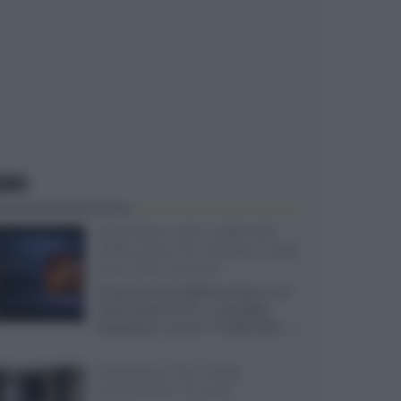
EWS
SQD-Mini LED 5.000 NIT
2040 zone TCL 65C8L a 838
euro IVA inclusa
Grazie ad una offerta amazon e al
cache-back di TCL, è possibile
acquistare il nuovo TV SQD-Mini...»
Velodyne The 1824,
subwoofer hi-end