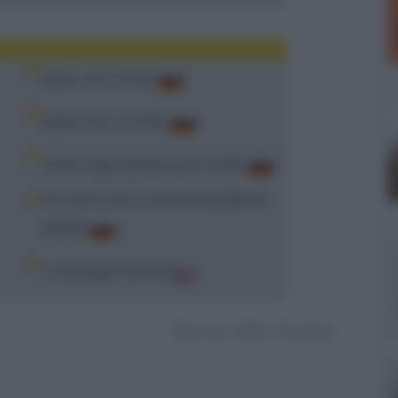
Sister Act (12/04
)
Sister Act 2 (12/04
)
Tutta colpa dell'amore (12/04
)
Un tram che si chiama desiderio
(20/04
)
I compagni (24/04
)
Torna alla Home