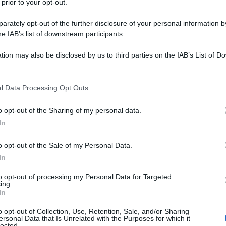
12 Aprile
 prior to your opt-out.
rately opt-out of the further disclosure of your personal information by
he IAB’s list of downstream participants.
tion may also be disclosed by us to third parties on the IAB’s List of 
 that may further disclose it to other third parties.
 that this website/app uses one or more Google services and may gath
l Data Processing Opt Outs
including but not limited to your visit or usage behaviour. You may click 
 to Google and its third-party tags to use your data for below specifi
o opt-out of the Sharing of my personal data.
ogle consent section.
In
Faces in the crowd - Frammenti di
o opt-out of the Sale of my Personal Data.
un omicidio
In
L'ultimo volo
to opt-out of processing my Personal Data for Targeted
ing.
In
o opt-out of Collection, Use, Retention, Sale, and/or Sharing
ersonal Data that Is Unrelated with the Purposes for which it
lected.