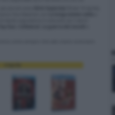
 più piccoli come
Alvin Superstar 3
(dal 18 Aprile),
izione
Paul Newman
con
La lunga estate calda
e
 24 Aprile segnaliamo il cofanetto da 5 dischi
Top Gun
,
Collateral
,
La guerra dei mondi
e
emo come sempre i link alle nostre recensioni.
N
4 Aprile