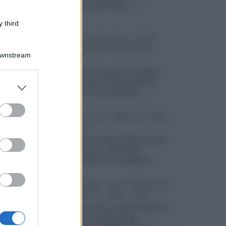
secondo, più compatto,...»
 third
Samsung Display: OLED
DisplayHDR True Black
Downstream
1400
Il costruttore coreano ha svelato il
primo pannello OLED capace di
er and store
mantenere una luminanza...»
to grant or
ed purposes
KEF LS Luxe, diffusori attivi
wireless
KEF svela un nuovo sistema senza
fili di fascia alta, frutto della
collaborazione con il designer...»
LG Display: nuovi OLED più
economici a due strati
Per rendere TV e monitor OLED più
accessibili, LG Display sta