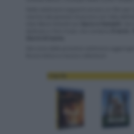
Nelle settimane seguenti ancora un film per i
mentre dal passato rinascono con l'alta defin
Gian Maria Volonté
con
Sacco e Vanzetti
. Dal
dedicato a
Tom Cruise
, che contiene
Il socio
,
Giorni di tuono
.
Nel corso delle prossime settimane aggiunger
Buona lettura e buona collezione!
3 Aprile