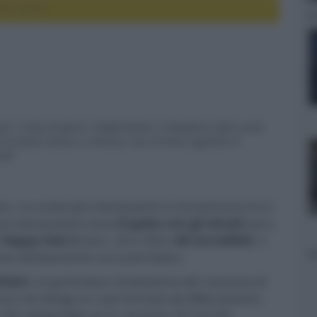
D: Aprile
er il mese di Aprile. Pubblichiamo il calendario delle uscite
 sul piano tecnico o artistico, con un breve sguardo al
utti
. Le uscite più interessanti si concentrano tra il
ione interessanti come
Il gatto con gli stivali
(vers.
,
Happy Feet 2
(vers. 2D e 3D) e
Gli incredibili
, il
ne direttamente sul suolo italico.
ttieri
, la particolare rivisitazione del romanzo di
rson
che dirige un cast formato da
Milla Jovovich
,
, film disponibile sia in versione 2D che 3D.