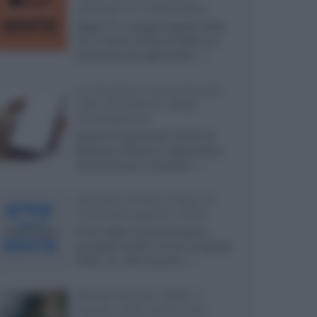
ufficiali e il calendario
Apple TV+ inaugura agosto 2026
con il ritorno di alcune delle sue
produzioni più apprezzate,...»
Le funzioni nascoste più
utili all’interno degli
smartphone
Dietro le funzioni più comuni di
Android e iPhone si nascondono
strumenti poco conosciuti...»
Amazon Prime Video le
novità di agosto 2026
Prime Video ha annunciato le
principali novità in arrivo ad agosto
2026: tra i titoli di punta...»
Blade Runner 2099, il
teaser della serie con