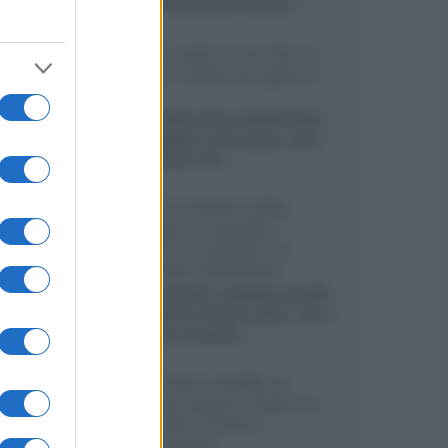
sviluppando pannelli Tandem...»
Netflix: tutte le novità in
uscita in Italia ad agosto
2026
Agosto 2026 porta su Netflix Italia
nuove stagioni molto attese, serie
internazionali, film...»
Vendere online cuffie,
auricolari e speaker
portatili tra privati: la
guida alle spedizioni
Cuffie, auricolari e speaker portatili
sono facili da vendere online, ma le
dimensioni compatte...»
Novità Sky e NOW: le
uscite di agosto 2026 tra
serie, film, show e
documentari