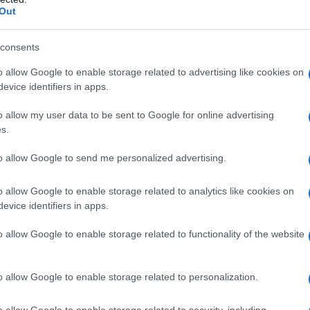
Out
consents
o allow Google to enable storage related to advertising like cookies on
evice identifiers in apps.
o allow my user data to be sent to Google for online advertising
s.
Fire of conscience
to allow Google to send me personalized advertising.
Immortals (2D + 3D)
Ironclad
o allow Google to enable storage related to analytics like cookies on
La lunga estate calda
evice identifiers in apps.
Lupin III - La pietra della saggezza
o allow Google to enable storage related to functionality of the website
Mobile Suit Gundam F91 - The
Movie
on
Piano Forest
o allow Google to enable storage related to personalization.
e
Sacco e Vanzetti
o allow Google to enable storage related to security, including