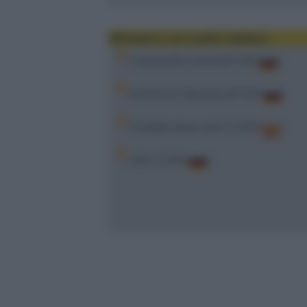
All'estero con audio italiano
A beautiful mind (01/04
)
American Beauty (01/04
)
Fratello dove sei? (12/04
)
Life (12/04
)