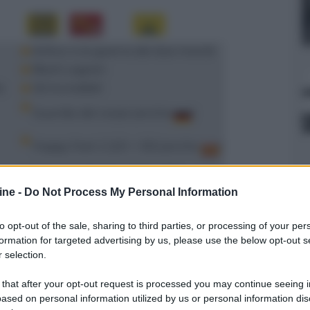
Arthur e la guerra dei due mondi
Black Lagoon
a
Gli incredibili
Guardia del corpo (anche
)
Happy Feet 2 (2D + 3D) (anche
)
I tre moschettieri (2D + 3D)
L'amore all'improvviso
ine -
Do Not Process My Personal Information
Larry Crowne
to opt-out of the sale, sharing to third parties, or processing of your per
La kryptonite nella borsa
formation for targeted advertising by us, please use the below opt-out s
One day
 selection.
Straw Dogs
 that after your opt-out request is processed you may continue seeing i
ased on personal information utilized by us or personal information dis