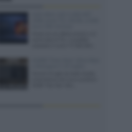
SQD-Mini LED 5.000 NIT
2040 zone TCL 65C8L a 838
euro IVA inclusa
Grazie ad una offerta amazon e al
cache-back di TCL, è possibile
acquistare il nuovo TV SQD-Mini...
XGIMI Titan Noir Ultra Max
a Bologna il 23 luglio
Giovedì 23 luglio da Audio Quality,
presentazione del nuovo proiettore
XGIMI Titan Noir Ultra...