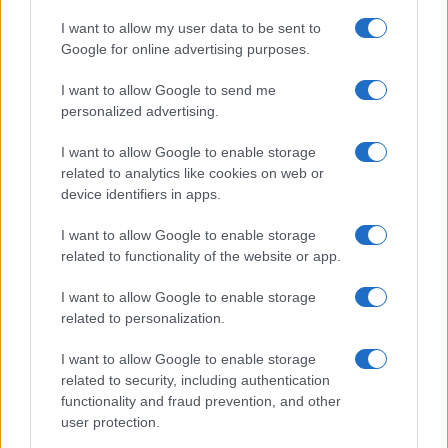
I want to allow my user data to be sent to
Google for online advertising purposes.
I want to allow Google to send me
personalized advertising.
I want to allow Google to enable storage
related to analytics like cookies on web or
device identifiers in apps.
I want to allow Google to enable storage
related to functionality of the website or app.
I want to allow Google to enable storage
related to personalization.
I want to allow Google to enable storage
related to security, including authentication
functionality and fraud prevention, and other
user protection.