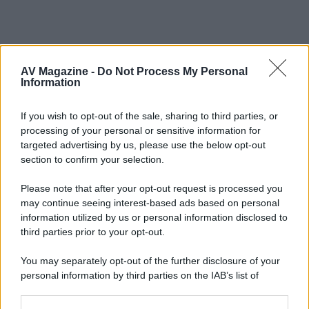
AV Magazine -
Do Not Process My Personal
Information
If you wish to opt-out of the sale, sharing to third parties, or
processing of your personal or sensitive information for
targeted advertising by us, please use the below opt-out
section to confirm your selection.
Please note that after your opt-out request is processed you
may continue seeing interest-based ads based on personal
information utilized by us or personal information disclosed to
third parties prior to your opt-out.
You may separately opt-out of the further disclosure of your
personal information by third parties on the IAB’s list of
downstream participants.