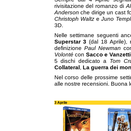
rivisitazione del romanzo di
A
Anderson
che dirige un cast 
Christoph Waltz
e
Juno Temp
3D.
Nelle settimane seguenti anc
Superstar 3
(dal 18 Aprile),
definizione
Paul Newman
c
Volonté
con
Sacco e Vanzetti
5 dischi dedicato a
Tom Cru
Collateral
,
La guerra dei mo
Nel corso delle prossime set
alle nostre recensioni. Buona l
3 Aprile