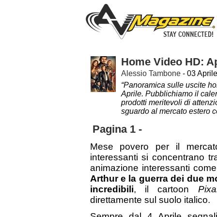
Home Video HD: Ap
Alessio Tambone
- 03 April
“Panoramica sulle uscite hom
Aprile. Pubblichiamo il cale
prodotti meritevoli di attenz
sguardo al mercato estero co
Pagina 1 -
Mese povero per il mercato
interessanti si concentrano tra 
animazione interessanti com
Arthur e la guerra dei due m
incredibili
, il cartoon
Pix
direttamente sul suolo italico.
Sempre dal 4 Aprile segna