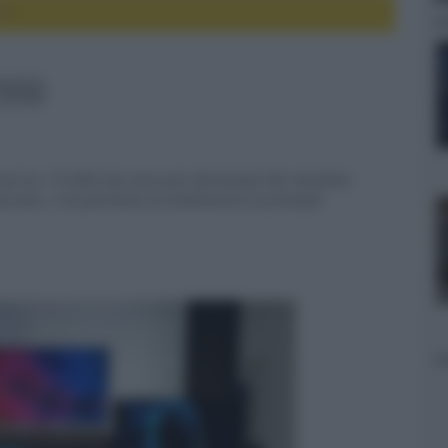
50
Z950
ut tra i TV delle due serie più interessanti del momento,
curato, ci ha permesso di evidenziarne le principali