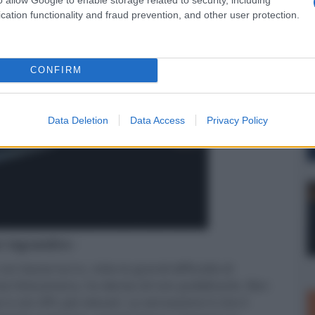
cation functionality and fraud prevention, and other user protection.
CONFIRM
Data Deletion
Data Access
Privacy Policy
er ingrandire -
 basse luci e, viste le grandi difficoltà di
ia fotocamera, ho deciso di non pubblicarle. Ben
e con APL più elevati. La sensazione è che il