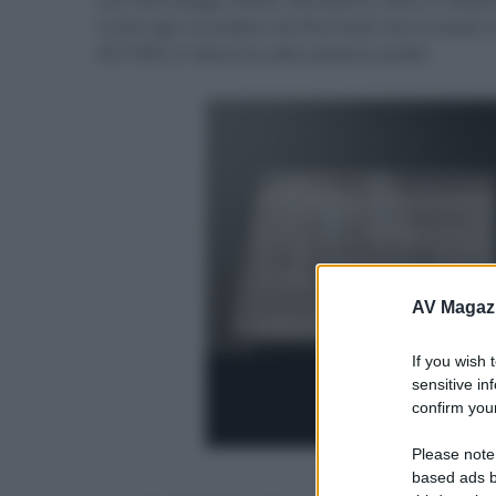
Come già ricordato nel first look che trovate 
GZ1500 si riducono alla sezione audio.
AV Magaz
If you wish 
sensitive in
confirm your
Please note
- click p
based ads b