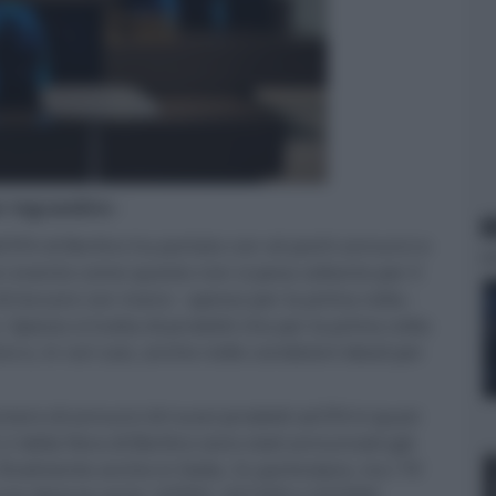
er ingrandire -
N
l'IFA di Berlino ha portato con sé pochi annunci e
un evento come questo non si pesa soltanto per il
i toccare con mano - spesso per la prima volta -
Spesso si tratta di prodotti che per la prima volta
e, in rari casi, anche nelle condizioni ideali per
ero di annunci di nuovi prodotti ad IFA è quasi
.2 della fiera di Berlino sono stati annunciati già
finalmente anche in Italia. In particolare, tra i TV
a tre diverse serie: GZ950, GZ1500 e GZ2000.