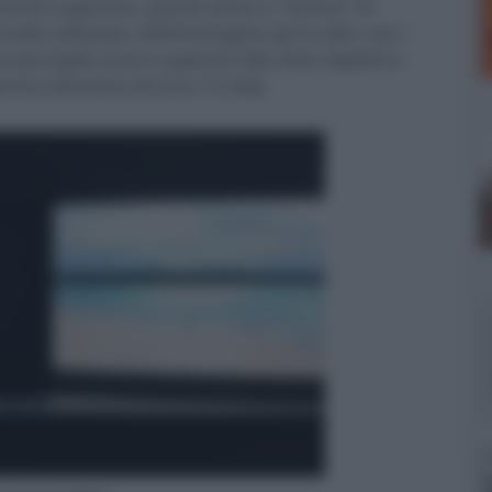
ente superiore, quindi riesce a "tenere" la
ello utilizzata. Nell'immagine qui in alto, con i
ze percepite erano superiori alla vista rispetto a
mma dinamica di circa 12 stop.