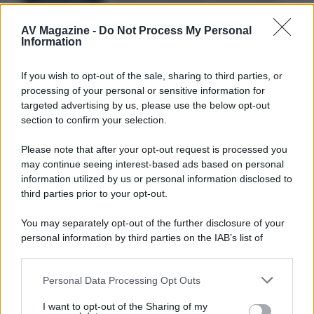
conclusivo de...»
AV Magazine -
Do Not Process My Personal
Information
McIntosh MX124, pre-decoder A/V
If you wish to opt-out of the sale, sharing to third parties, or
con Dirac Live Room Correction
processing of your personal or sensitive information for
McIntosh espande la gamma con
targeted advertising by us, please use the below opt-out
un'elettronica 13.4 canali, dotata di
section to confirm your selection.
autocalibrazione con Dirac...»
Please note that after your opt-out request is processed you
may continue seeing interest-based ads based on personal
Novità Apple TV+ a agosto 2026: tutte
le uscite ufficiali e il calendario
information utilized by us or personal information disclosed to
Apple TV+ inaugura agosto 2026 con il
third parties prior to your opt-out.
ritorno di alcune delle sue produzioni
più apprezzate,...»
You may separately opt-out of the further disclosure of your
personal information by third parties on the IAB’s list of
downstream participants.
Le funzioni nascoste più utili
all’interno degli smartphone
Personal Data Processing Opt Outs
This information may also be disclosed by us to third parties
Dietro le funzioni più comuni di Android
on the IAB’s List of Downstream Participants that may further
e iPhone si nascondono strumenti poco
I want to opt-out of the Sharing of my
disclose it to other third parties.