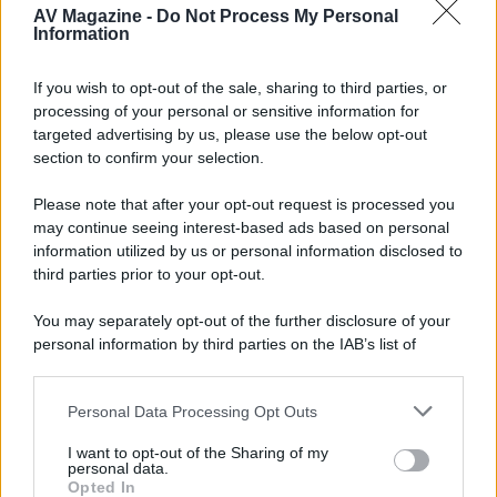
con House of the Dragon 3 e The
AV Magazine -
Do Not Process My Personal
Walking Dead: Dead City 3,...»
Information
Disney+, le novità di agosto 2026
If you wish to opt-out of the sale, sharing to third parties, or
Ad agosto 2026 Disney+ Italia propone
processing of your personal or sensitive information for
il ritorno di Futurama, il nuovo evento
targeted advertising by us, please use the below opt-out
conclusivo de...»
section to confirm your selection.
Please note that after your opt-out request is processed you
may continue seeing interest-based ads based on personal
McIntosh MX124, pre-decoder A/V
con Dirac Live Room Correction
information utilized by us or personal information disclosed to
McIntosh espande la gamma con
third parties prior to your opt-out.
un'elettronica 13.4 canali, dotata di
autocalibrazione con Dirac...»
You may separately opt-out of the further disclosure of your
personal information by third parties on the IAB’s list of
downstream participants.
Novità Apple TV+ a agosto 2026: tutte
le uscite ufficiali e il calendario
Personal Data Processing Opt Outs
This information may also be disclosed by us to third parties
Apple TV+ inaugura agosto 2026 con il
on the IAB’s List of Downstream Participants that may further
ritorno di alcune delle sue produzioni
I want to opt-out of the Sharing of my
disclose it to other third parties.
personal data.
più apprezzate,...»
Opted In