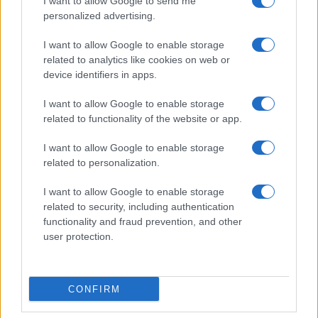
I want to allow Google to send me
personalized advertising.
I want to allow Google to enable storage
related to analytics like cookies on web or
AV Magazine
è membro EISA dal 2019
device identifiers in apps.
all'interno del Mobile Devices Expert Group
I want to allow Google to enable storage
Per informazioni:
www.eisa.eu
related to functionality of the website or app.
I want to allow Google to enable storage
related to personalization.
Legali
-
Privacy
-
Privicy settings
Cookie
-
Pubblicità
-
Redazione
I want to allow Google to enable storage
related to security, including authentication
AV Raw s.n.c. P.iva: 02040960672
functionality and fraud prevention, and other
AV Magazine - Testata giornalistica con registrazione Tribunale di
user protection.
Teramo n. 527 del 22.12.2004
Direttore Responsabile: Emidio Frattaroli
Editore: AV Raw s.n.c. - Iscrizione ROC n. 33221
CONFIRM