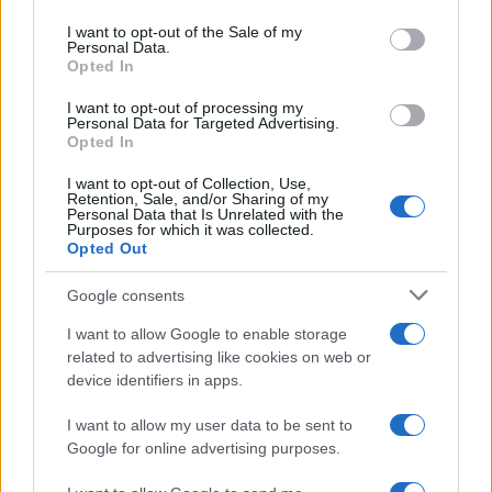
Please note that this website/app uses one or more Google
services and may gather and store information including but
I want to opt-out of the Sale of my
Le funzioni nascoste più utili
Personal Data.
not limited to your visit or usage behaviour. You may click to
all’interno degli smartphone
Opted In
grant or deny consent to Google and its third-party tags to
Dietro le funzioni più comuni di Android
use your data for below specified purposes in below Google
e iPhone si nascondono strumenti poco
I want to opt-out of processing my
consent section.
Personal Data for Targeted Advertising.
conosciuti...»
Opted In
I want to opt-out of Collection, Use,
Retention, Sale, and/or Sharing of my
Personal Data that Is Unrelated with the
Purposes for which it was collected.
Opted Out
Google consents
I want to allow Google to enable storage
related to advertising like cookies on web or
device identifiers in apps.
I want to allow my user data to be sent to
Google for online advertising purposes.