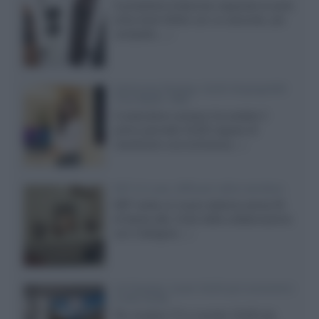
Il produttore britannico espande la serie
entry level 3000c con un secondo, più
compatto,...»
Samsung Display: OLED DisplayHDR
True Black 1400
Il costruttore coreano ha svelato il
primo pannello OLED capace di
mantenere una luminanza...»
KEF LS Luxe, diffusori attivi wireless
KEF svela un nuovo sistema senza fili
di fascia alta, frutto della collaborazione
con il designer...»
LG Display: nuovi OLED più economici
a due strati
Per rendere TV e monitor OLED più