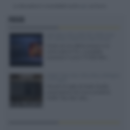
La discussione è consultabile anche
qui
, sul forum.
FOCUS
SQD-Mini LED 5.000 NIT 2040 zone
TCL 65C8L a 838 euro IVA inclusa
Grazie ad una offerta amazon e al
cache-back di TCL, è possibile
acquistare il nuovo TV SQD-Mini...
XGIMI Titan Noir Ultra Max a Bologna
il 23 luglio
Giovedì 23 luglio da Audio Quality,
presentazione del nuovo proiettore
XGIMI Titan Noir Ultra...