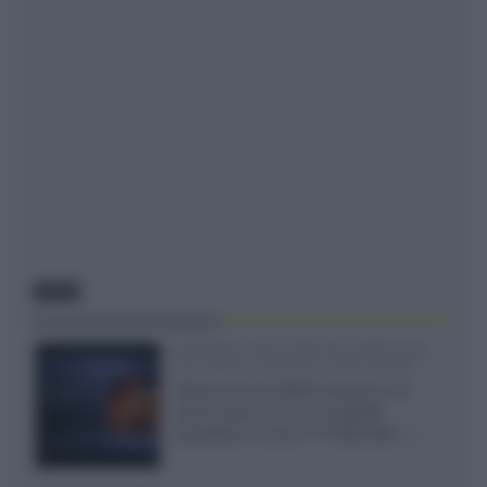
NEWS
SQD-Mini LED 5.000 NIT 2040 zone
TCL 65C8L a 838 euro IVA inclusa
Grazie ad una offerta amazon e al
cache-back di TCL, è possibile
acquistare il nuovo TV SQD-Mini...»