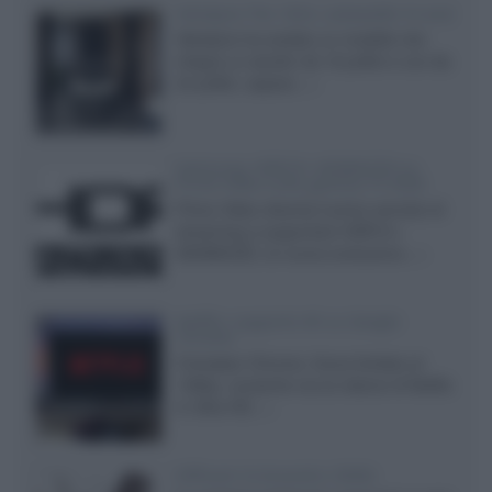
Velodyne The 1824, subwoofer hi-end
Velodyne ha svelato un modello che
integra un woofer da 18 pollici e uno da
24 pollici, capace...»
Samsung: HDR10+ ADVANCED su
Prime Video sulla gamma TV 2026
Prime Video diventa il primo servizio di
streaming a supportare HDR10+
ADVANCED, la nuova evoluzione...»
Netflix: supporto 4K su Google
Chrome
Il browser Chrome, finora limitato al
1080p, consente ora la visione di Netflix
in Ultra HD...»
Diffusori Q Acoustics 3040c