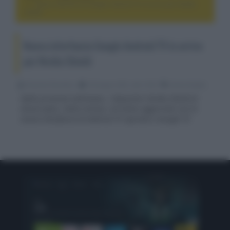
Nuova interfaccia Google Android TV in arrivo per Nvidia
Shield
Nuova interfaccia Google Android TV in arrivo
per Nvidia Shield
Riccardo Riondino
18 Giugno 2021, alle 13:50
home theater
Dalla prossima settimana, i dispositivi Nvidia Shield di
alcuni paesi, Italia inclusa, verranno aggiornati con la
nuova interfaccia di Android TV ispirata a Google TV