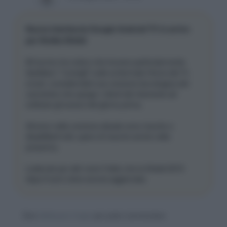
Nuova interfaccia Google Android TV in arrivo
per Nvidia Shield
Mi iscrivo tra coloro che trovano particolarmente
fastidiosi i "consigli" sulle schermate Home dei Tv
smart, considerndoli una versione tecnologica del
cameriere che spinge i clienti del ristorante ad
ordinare gli avanzi del giorno prima.
Almeno nella versione attuale sono riuscito a
disabilitarli tutti, spero di riuscire anche nella
prossima.
Lodevole per altri versi il fatto che la Shield 2015
dopo 6 anni viene ancora aggiornata.
Devi
effettuare il login
per poter commentare