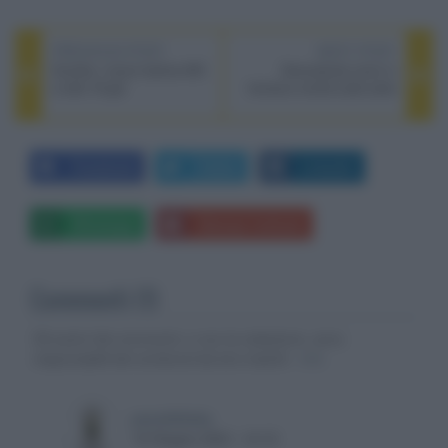
PREVIOUS POST
NEXT POST
Sumiko: nuove testine MC
Zerocalcare (non) ci
e stilo 78 giri
fornisce novità sulla serie
Facebook
Twitter
LinkedIn
Whatsapp
Stampa l'articolo
Commenti (1)
Gli autori dei commenti, e non la redazione, sono
responsabili dei contenuti da loro inseriti -
Info
pace830sky
18 Giugno 2021, 14:12