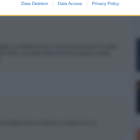
Data Deletion
Data Access
Privacy Policy
ggetto, se chiedete il top al momento Samsung ce l'ha dato
 il Reon. Se questo lettore dovesse seguire la strada
.
bene! Magari anche sul divano, lo spazio non è un