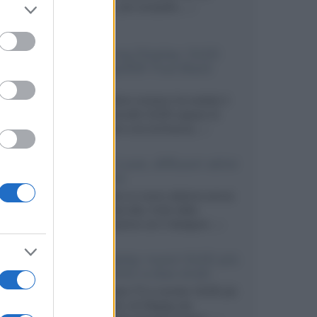
er and store
secondo, più compatto,...»
to grant or
ed purposes
Samsung Display: OLED
DisplayHDR True Black
1400
Il costruttore coreano ha svelato il
primo pannello OLED capace di
mantenere una luminanza...»
KEF LS Luxe, diffusori attivi
wireless
KEF svela un nuovo sistema senza
fili di fascia alta, frutto della
collaborazione con il designer...»
LG Display: nuovi OLED più
economici a due strati
Per rendere TV e monitor OLED più
accessibili, LG Display sta