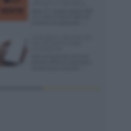
ufficiali e il calendario
Apple TV+ inaugura agosto 2026
con il ritorno di alcune delle sue
produzioni più apprezzate,...»
Le funzioni nascoste più
utili all’interno degli
smartphone
Dietro le funzioni più comuni di
Android e iPhone si nascondono
strumenti poco conosciuti...»