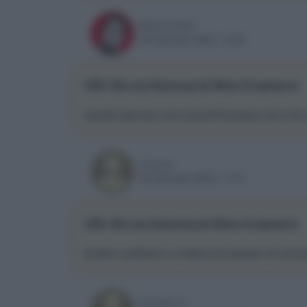
MelvinUdall
08 Gennaio 2009, 12:00
CES: Blu-ray Samsung da 39mm di spessore
sembra davvero uno scanner!!è proprio vero che i 
loreeee
08 Gennaio 2009, 17:51
CES: Blu-ray Samsung da 39mm di spessore
bruttino, preferisco un lettore piu grande ma sempre
Davidevm