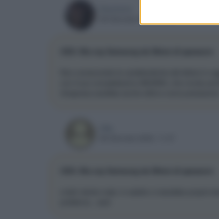
Drachetto
08 Gennaio 2009, 08:38
CES: Blu-ray Samsung da 39mm di spessore
Non conoscendo le caratteristiche del lettore in o
con il suo completissimo BD2500, che monta anche
intrapresa sarebbe anche ottimo come prestazioni
Uffa
08 Gennaio 2009, 11:27
CES: Blu-ray Samsung da 39mm di spessore
e beh niente male, in salotto ci starebbe proprio 
problema...:asd: