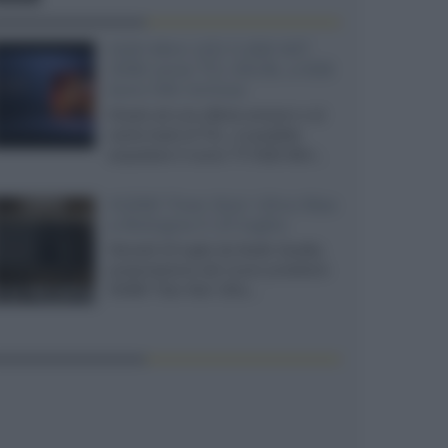
SQD-Mini LED 5.000 NIT
2040 zone TCL 65C8L a 838
euro IVA inclusa
Grazie ad una offerta amazon e al
cache-back di TCL, è possibile
acquistare il nuovo TV SQD-Mini...
XGIMI Titan Noir Ultra Max
a Bologna il 23 luglio
Giovedì 23 luglio da Audio Quality,
presentazione del nuovo proiettore
XGIMI Titan Noir Ultra...