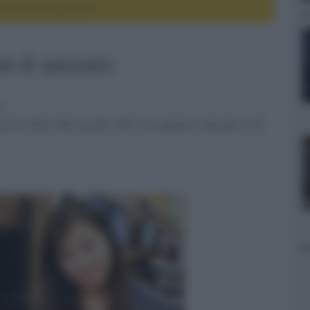
da 39mm di spessore
m di spessore
er
primo lettore Blu-ray Disc "slim" con spessore misurato in 39