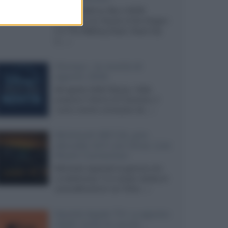
Agosto 2026 su Sky e NOW
prosegue con House of the Dragon
3 e The Walking Dead: Dead City
3,...»
Disney+, le novità di
agosto 2026
Ad agosto 2026 Disney+ Italia
propone il ritorno di Futurama, il
nuovo evento conclusivo de...»
McIntosh MX124, pre-
decoder A/V con Dirac Live
Room Correction
McIntosh espande la gamma con
un'elettronica 13.4 canali, dotata di
autocalibrazione con Dirac...»
Novità Apple TV+ a agosto
2026: tutte le uscite