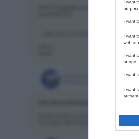
I want t
[QUOTE=blasel]Ad una dimensione "slim" preferisco
purpose
spazio[/QUOTE]
I want 
....vallo a dire a chi è ahimè soggetto ad una fort
I want t
web or d
walk on
sasadf
I want t
or app.
I want t
Cosmopavone
08 Gennaio 2009, 02:09
I want t
authenti
CES: Blu-ray Samsung da 39mm di spessore
Orendo, sembra uno scanner a4...
Comunque, lettori bluray piu' sottili, era davvero que