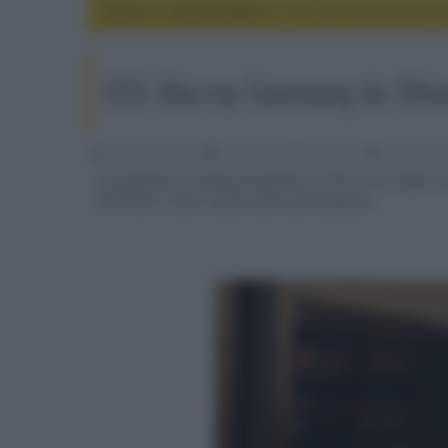
Home
home theater
CES: Blu-ray Samsung 
CES: Blu-ray Samsung da 39m
sabatino pizzano
07 Gennaio 2009, alle 15:12
home theat
Il produttore coreano presenterà al CES di Las Vegas il 
millimetri, il più ridotto della sua categoria