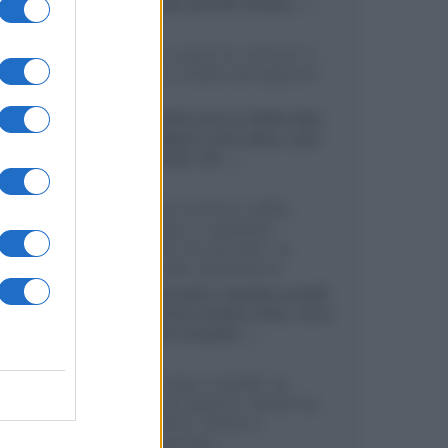
sviluppando pannelli Tandem...»
Netflix: tutte le novità in
uscita in Italia ad agosto
2026
Agosto 2026 porta su Netflix Italia
nuove stagioni molto attese, serie
internazionali, film...»
Vendere online cuffie,
auricolari e speaker
portatili tra privati: la
guida alle spedizioni
Cuffie, auricolari e speaker portatili
sono facili da vendere online, ma le
dimensioni compatte...»
Novità Sky e NOW: le
uscite di agosto 2026 tra
serie, film, show e
documentari