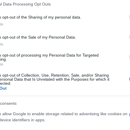
 that this website/app uses one or more Google services and may gath
l Data Processing Opt Outs
including but not limited to your visit or usage behaviour. You may click 
 to Google and its third-party tags to use your data for below specifi
o opt-out of the Sharing of my personal data.
ogle consent section.
In
o opt-out of the Sale of my Personal Data.
In
tiche e prestazioni "top"
to opt-out of processing my Personal Data for Targeted
ing.
In
o opt-out of Collection, Use, Retention, Sale, and/or Sharing
ersonal Data that Is Unrelated with the Purposes for which it
lected.
Out
consents
o allow Google to enable storage related to advertising like cookies on
evice identifiers in apps.