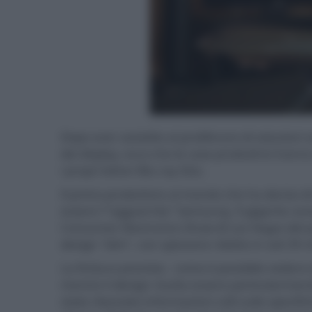
Dopo aver assistito al proliferare di soluzion
dei display, ecco che le case produttrici han
i propri lettori Blu-ray Disc.
Il primo produttore al mondo che ha deciso d
essere l'"agguerrita" Samsung. Il gigante cor
Consumer Electronics Show di Las Vegas del pr
design "slim", con spessore ridotto in soli 39 m
La finitura prevista - come è possibile vedere d
mentre il design risulta essere particolarme
state rilasciate informazioni utili sulle specif