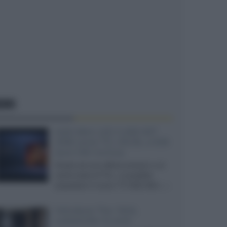
EWS
SQD-Mini LED 5.000 NIT
2040 zone TCL 65C8L a 838
euro IVA inclusa
Grazie ad una offerta amazon e al
cache-back di TCL, è possibile
acquistare il nuovo TV SQD-Mini...»
Velodyne The 1824,
subwoofer hi-end