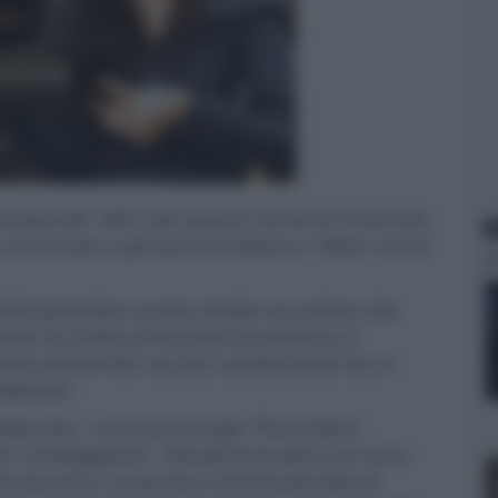
i sempre più "slim" per quanto concerne il mercato
N
no cominciato a pensare di mettere a "dieta" anche
i intraprendere questa strada non poteva che
eano ha infatti annunciato la presenza al
imo lettore Blu-ray Disc caratterizzato da un
illimetri.
alla foto - è la tanto di voga "Piano black",
nte "tondeggiante". Attualmente però non sono
iche tecniche, sul prezzo e l'eventuale data di