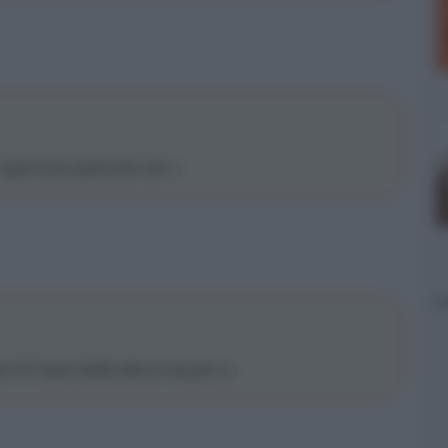
gusti sono parecchio vari :)
 HT style (infatti odio la mia ps3 :()