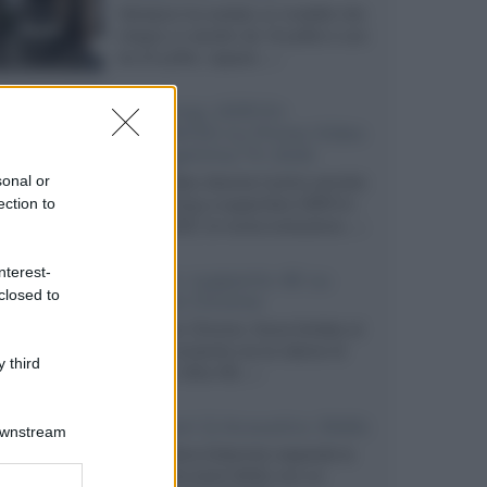
Velodyne ha svelato un modello che
integra un woofer da 18 pollici e uno
da 24 pollici, capace...»
Samsung: HDR10+
ADVANCED su Prime Video
sulla gamma TV 2026
Prime Video diventa il primo servizio
sonal or
di streaming a supportare HDR10+
ection to
ADVANCED, la nuova evoluzione...»
nterest-
Netflix: supporto 4K su
closed to
Google Chrome
Il browser Chrome, finora limitato al
1080p, consente ora la visione di
 third
Netflix in Ultra HD...»
Diffusori Q Acoustics 3040c
Downstream
Il produttore britannico espande la
serie entry level 3000c con un