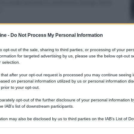
anno svelati durante la conferenza stampa che la
e.
ine -
Do Not Process My Personal Information
to opt-out of the sale, sharing to third parties, or processing of your per
NEXT POST
formation for targeted advertising by us, please use the below opt-out s
CES: BD player LG BD370 e BD390
 selection.
 that after your opt-out request is processed you may continue seeing i
ased on personal information utilized by us or personal information dis
Whatsapp
Stampa l'articolo
 prior to your opt-out.
rately opt-out of the further disclosure of your personal information by
he IAB’s list of downstream participants.
tion may also be disclosed by us to third parties on the IAB’s List of 
nsabili dei contenuti da loro inseriti -
Info
 that may further disclose it to other third parties.