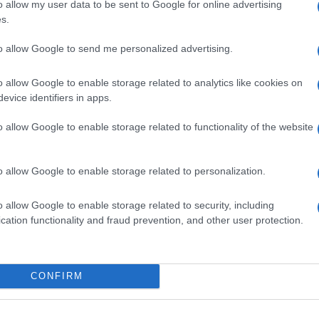
o allow my user data to be sent to Google for online advertising
 caratteristiche e prestazioni "top" non ho problemi di
s.
to allow Google to send me personalized advertising.
e ed irriducibile commissione "WAF
"....:rolleyes: :boh:
o allow Google to enable storage related to analytics like cookies on
evice identifiers in apps.
o allow Google to enable storage related to functionality of the website
o allow Google to enable storage related to personalization.
o allow Google to enable storage related to security, including
cation functionality and fraud prevention, and other user protection.
CONFIRM
llo di cui si sentiva il bisogno!