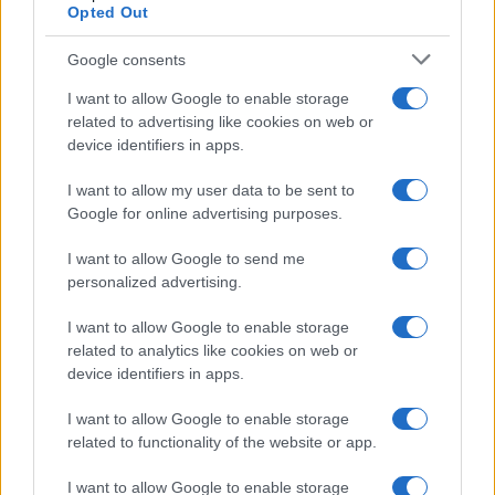
Opted Out
Google consents
I want to allow Google to enable storage
related to advertising like cookies on web or
device identifiers in apps.
I want to allow my user data to be sent to
Google for online advertising purposes.
I want to allow Google to send me
personalized advertising.
I want to allow Google to enable storage
related to analytics like cookies on web or
AV Magazine
è membro EISA dal 2019
device identifiers in apps.
all'interno del Mobile Devices Expert Group
I want to allow Google to enable storage
Per informazioni:
www.eisa.eu
related to functionality of the website or app.
I want to allow Google to enable storage