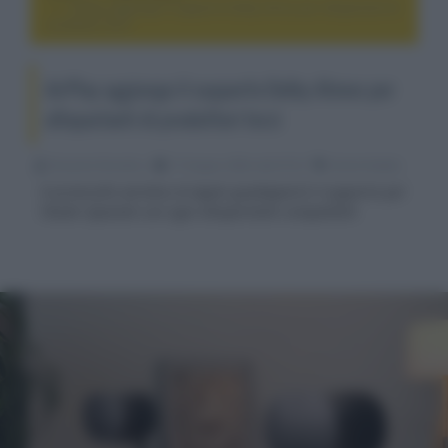
AirPlay aggiunge il supporto Dolby Atmos per altoparlanti di
produttori terzi
AirPlay aggiunge il supporto Dolby Atmos per
altoparlanti di produttori terzi
Riccardo Riondino
17 Giugno 2024, alle 07:22
home theater
Il protocollo wireless di Apple guadagnerà il supporto per
l'Audio Spaziale con ogni altoparlante compatibile