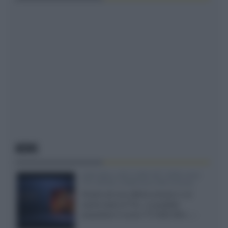
NEWS
SQD-Mini LED 5.000 NIT 2040 zone
TCL 65C8L a 838 euro IVA inclusa
Grazie ad una offerta amazon e al
cache-back di TCL, è possibile
acquistare il nuovo TV SQD-Mini...»