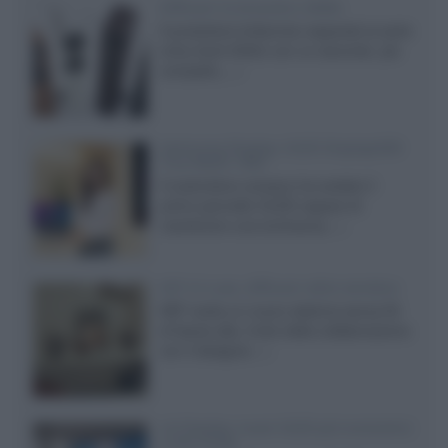
Diffusori Q Acoustics 3040c
Il produttore britannico espande la serie
entry level 3000c con un secondo, più
compatto,...»
Samsung Display: OLED DisplayHDR
True Black 1400
Il costruttore coreano ha svelato il
primo pannello OLED capace di
mantenere una luminanza...»
KEF LS Luxe, diffusori attivi wireless
KEF svela un nuovo sistema senza fili
di fascia alta, frutto della collaborazione
con il designer...»
LG Display: nuovi OLED più economici
a due strati