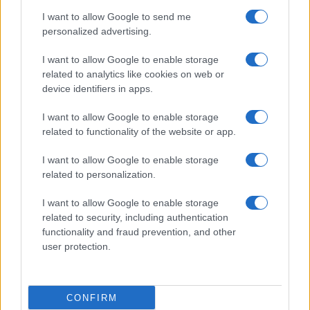
I want to allow Google to send me
personalized advertising.
I want to allow Google to enable storage
related to analytics like cookies on web or
AV Magazine
è membro EISA dal 2019
device identifiers in apps.
all'interno del Mobile Devices Expert Group
I want to allow Google to enable storage
Per informazioni:
www.eisa.eu
related to functionality of the website or app.
I want to allow Google to enable storage
related to personalization.
Legali
-
Privacy
-
Privicy settings
Cookie
-
Pubblicità
-
Redazione
I want to allow Google to enable storage
related to security, including authentication
AV Raw s.n.c. P.iva: 02040960672
functionality and fraud prevention, and other
AV Magazine - Testata giornalistica con registrazione Tribunale di
user protection.
Teramo n. 527 del 22.12.2004
Direttore Responsabile: Emidio Frattaroli
Editore: AV Raw s.n.c. - Iscrizione ROC n. 33221
CONFIRM