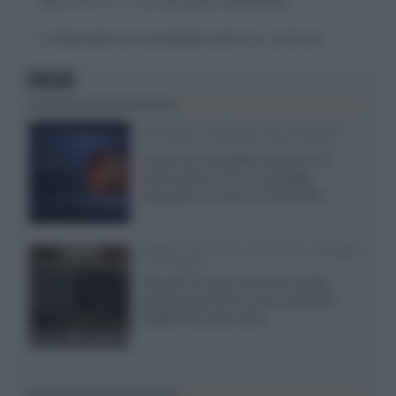
Devi
effettuare il login
per poter commentare
La discussione è consultabile anche
qui
, sul forum.
FOCUS
SQD-Mini LED 5.000 NIT 2040 zone
TCL 65C8L a 838 euro IVA inclusa
Grazie ad una offerta amazon e al
cache-back di TCL, è possibile
acquistare il nuovo TV SQD-Mini...
XGIMI Titan Noir Ultra Max a Bologna
il 23 luglio
Giovedì 23 luglio da Audio Quality,
presentazione del nuovo proiettore
XGIMI Titan Noir Ultra...