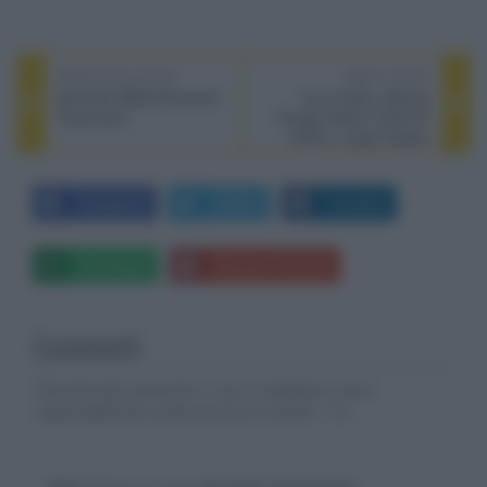
PREVIOUS POST
NEXT POST
McIntosh MB25 Bluetooth
Fyne Audio: diffusori
Transceiver
Vintage Classic Gold SP
Series e super tweeter
SuperTrax
Facebook
Twitter
LinkedIn
Whatsapp
Stampa l'articolo
Commenti
Gli autori dei commenti, e non la redazione, sono
responsabili dei contenuti da loro inseriti -
Info