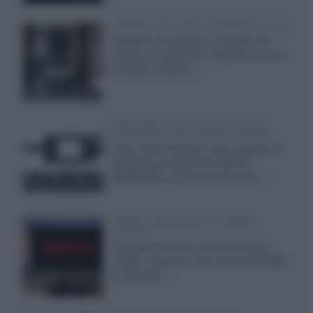
Velodyne The 1824, subwoofer hi-end
Velodyne ha svelato un modello che
integra un woofer da 18 pollici e uno da
24 pollici, capace...»
Samsung: HDR10+ ADVANCED su
Prime Video sulla gamma TV 2026
Prime Video diventa il primo servizio di
streaming a supportare HDR10+
ADVANCED, la nuova evoluzione...»
Netflix: supporto 4K su Google
Chrome
Il browser Chrome, finora limitato al
1080p, consente ora la visione di Netflix
in Ultra HD...»