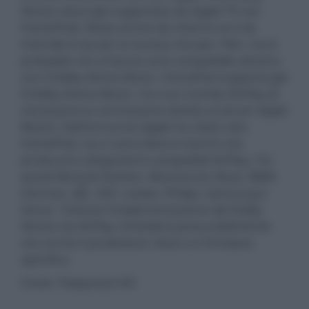
Atmos viene già supportato da Apple TV con
HomePod). Resta anche da chiarire se è da
intendersi sia per la musica che per i film, ma è
probabile che al lancio sarà compatibile almeno
con il Dolby Atmos Music. HomePod supporta già
il Dolby Atmos Music, ma non tramite AirPlay (è
necessaria la connessione diretta al server Apple
Music). Nell'annuncio Apple ha citato solo
HomePod, ma ci sono diversi marchi che
producono altoparlanti compatibili AirPlay. Tra
questi Bang & Olufsen, Bluesound, Bose, B&W,
Harman, JBL, KEF, Loewe, Philips, Samsung e
Sonos. Tuttavia l'implementazione del Dolby
Atmos via AirPlay richiederà presumibilmente
che anche il produttore rilasci un firmware
specifico.
Fonte: Flatpanels HD