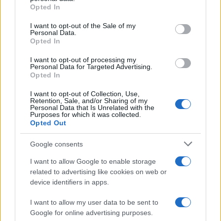
più apprezzate,...»
Opted In
Please note that this website/app uses one or more Google
services and may gather and store information including but
I want to opt-out of the Sale of my
Le funzioni nascoste più utili
Personal Data.
not limited to your visit or usage behaviour. You may click to
all’interno degli smartphone
Opted In
grant or deny consent to Google and its third-party tags to
Dietro le funzioni più comuni di Android
use your data for below specified purposes in below Google
e iPhone si nascondono strumenti poco
I want to opt-out of processing my
consent section.
Personal Data for Targeted Advertising.
conosciuti...»
Opted In
I want to opt-out of Collection, Use,
Retention, Sale, and/or Sharing of my
Personal Data that Is Unrelated with the
Purposes for which it was collected.
Opted Out
Google consents
I want to allow Google to enable storage
related to advertising like cookies on web or
device identifiers in apps.
I want to allow my user data to be sent to
Google for online advertising purposes.