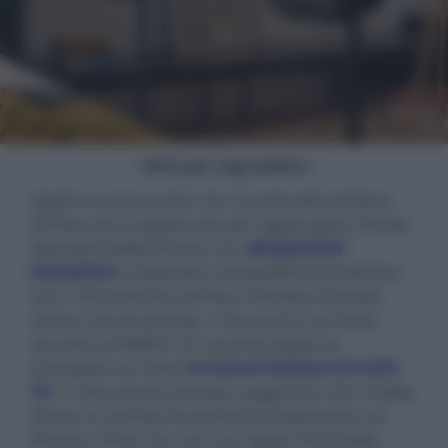
- click per ingrandire -
Apple ha annunciato che il protocollo wireless
AirPlay verrà aggiornato per aggiungere l'Audio
Spaziale (Dolby Atmos) con
altoparlanti
HomePod
e dispositivi compatibili di produttori
terzi. Attualmente AirPlay è limitato all'audio
stereo convenzionale. L'annuncio è arrivato
durante la WWDC 24, quando Apple ha
anticipato tra l'altro
le nuove funzioni di tvOS
18
. Il comunicato stampa suggerisce che il Dolby
Atmos su AirPlay funzionerà inizialmente con
iPhone e iPad, ma non con Apple TV (il Dolby