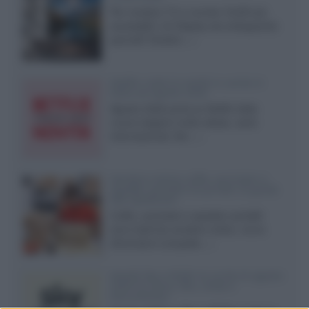
Per rendere TV e monitor OLED più
accessibili, LG Display sta sviluppando
pannelli Tandem...»
Netflix: tutte le novità in uscita in
Italia ad agosto 2026
Agosto 2026 porta su Netflix Italia
nuove stagioni molto attese, serie
internazionali, film...»
Vendere online cuffie, auricolari e
speaker portatili tra privati: la guida
alle spedizioni
Cuffie, auricolari e speaker portatili
sono facili da vendere online, ma le
dimensioni compatte...»
Novità Sky e NOW: le uscite di agosto
2026 tra serie, film, show e
documentari