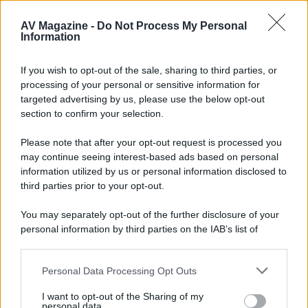
Agosto 2026 su Sky e NOW prosegue
con House of the Dragon 3 e The
AV Magazine -
Do Not Process My Personal
Walking Dead: Dead City 3,...»
Information
Disney+, le novità di agosto 2026
If you wish to opt-out of the sale, sharing to third parties, or
Ad agosto 2026 Disney+ Italia propone
processing of your personal or sensitive information for
il ritorno di Futurama, il nuovo evento
targeted advertising by us, please use the below opt-out
conclusivo de...»
section to confirm your selection.
Please note that after your opt-out request is processed you
may continue seeing interest-based ads based on personal
McIntosh MX124, pre-decoder A/V
con Dirac Live Room Correction
information utilized by us or personal information disclosed to
McIntosh espande la gamma con
third parties prior to your opt-out.
un'elettronica 13.4 canali, dotata di
autocalibrazione con Dirac...»
You may separately opt-out of the further disclosure of your
personal information by third parties on the IAB’s list of
downstream participants.
Novità Apple TV+ a agosto 2026: tutte
le uscite ufficiali e il calendario
Personal Data Processing Opt Outs
This information may also be disclosed by us to third parties
Apple TV+ inaugura agosto 2026 con il
on the IAB’s List of Downstream Participants that may further
ritorno di alcune delle sue produzioni
I want to opt-out of the Sharing of my
disclose it to other third parties.
personal data.