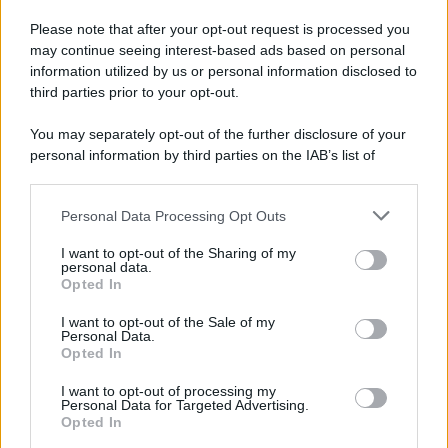
Please note that after your opt-out request is processed you
may continue seeing interest-based ads based on personal
McIntosh MX124, pre-decoder A/V
con Dirac Live Room Correction
information utilized by us or personal information disclosed to
McIntosh espande la gamma con
third parties prior to your opt-out.
un'elettronica 13.4 canali, dotata di
autocalibrazione con Dirac...»
You may separately opt-out of the further disclosure of your
personal information by third parties on the IAB’s list of
downstream participants.
Novità Apple TV+ a agosto 2026: tutte
le uscite ufficiali e il calendario
Personal Data Processing Opt Outs
This information may also be disclosed by us to third parties
Apple TV+ inaugura agosto 2026 con il
on the IAB’s List of Downstream Participants that may further
ritorno di alcune delle sue produzioni
I want to opt-out of the Sharing of my
disclose it to other third parties.
personal data.
più apprezzate,...»
Opted In
Please note that this website/app uses one or more Google
services and may gather and store information including but
I want to opt-out of the Sale of my
Le funzioni nascoste più utili
Personal Data.
not limited to your visit or usage behaviour. You may click to
all’interno degli smartphone
Opted In
grant or deny consent to Google and its third-party tags to
Dietro le funzioni più comuni di Android
use your data for below specified purposes in below Google
e iPhone si nascondono strumenti poco
I want to opt-out of processing my
consent section.
Personal Data for Targeted Advertising.
conosciuti...»
Opted In