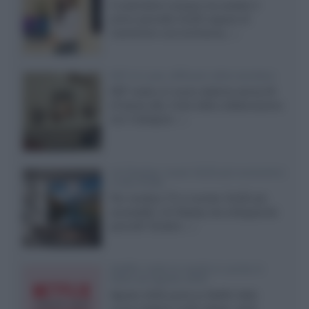
Il costruttore coreano ha svelato il
primo pannello OLED capace di
mantenere una luminanza...»
KEF LS Luxe, diffusori attivi wireless
KEF svela un nuovo sistema senza fili
di fascia alta, frutto della collaborazione
con il designer...»
LG Display: nuovi OLED più economici
a due strati
Per rendere TV e monitor OLED più
accessibili, LG Display sta sviluppando
pannelli Tandem...»
Netflix: tutte le novità in uscita in
Italia ad agosto 2026
Agosto 2026 porta su Netflix Italia
nuove stagioni molto attese, serie