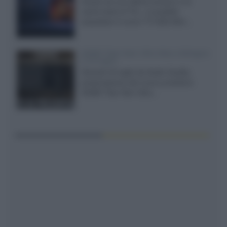
Grazie ad una offerta amazon e al
cache-back di TCL, è possibile
acquistare il nuovo TV SQD-Mini...
XGIMI Titan Noir Ultra Max a Bologna
il 23 luglio
Giovedì 23 luglio da Audio Quality,
presentazione del nuovo proiettore
XGIMI Titan Noir Ultra...