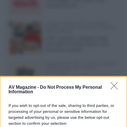
internazionali, film...»
Vendere online cuffie, auricolari e
speaker portatili tra privati: la guida
alle spedizioni
Cuffie, auricolari e speaker portatili
sono facili da vendere online, ma le
dimensioni compatte...»
Novità Sky e NOW: le uscite di agosto
2026 tra serie, film, show e
documentari
Agosto 2026 su Sky e NOW prosegue
con House of the Dragon 3 e The
AV Magazine -
Do Not Process My Personal
Walking Dead: Dead City 3,...»
Information
Disney+, le novità di agosto 2026
If you wish to opt-out of the sale, sharing to third parties, or
Ad agosto 2026 Disney+ Italia propone
processing of your personal or sensitive information for
il ritorno di Futurama, il nuovo evento
targeted advertising by us, please use the below opt-out
conclusivo de...»
section to confirm your selection.