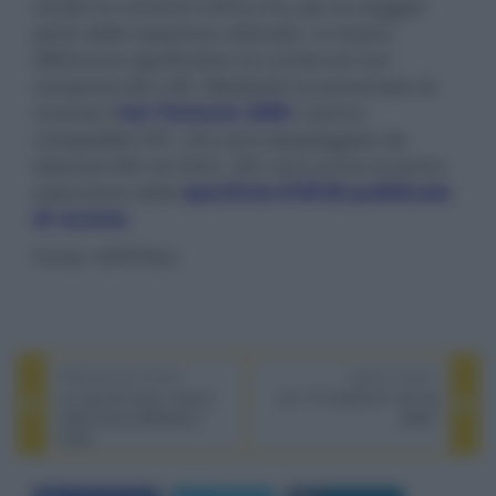
studio ha concluso infine che, per la maggior
parte delle sequenze utilizzate, si notano
differenze significative tra contenuti non
compressi 4K e 8K. Mediatek ha presentato di
recente il
SoC Pentonic 2000
, il primo
compatibile VVC, che sarà equipaggiato da
televisori 8K nel 2022. VVC sarà anche la prima
estensione delle
specifiche DVB 8K pubblicate
di recente
.
Fonte: HDTVTest
PREVIOUS POST
NEXT POST
La casa di carta, l'ultimo
LG: TV OLED 97" 4K nel
trailer prima dell'atteso
2022?
finale