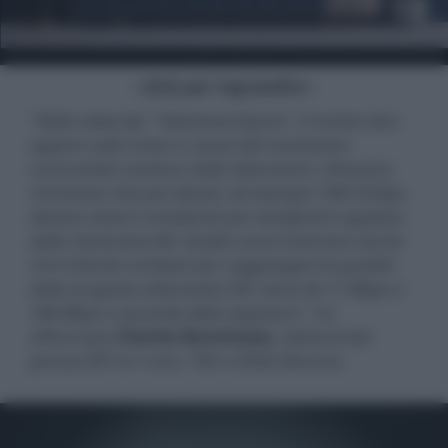
- click per ingrandire -
"
Nella videoclip '"OberbaumSpree", il motion blur
appare sulla scena a causa del movimento
orizzontale continuo della telecamera. Dimostra
che frame rate più elevati, ad esempio 100/120 fps,
devono essere considerati per beneficiare appieno
della risoluzione 8K. Quelle curve mostrano anche
che il bitrate richiesto per raggiungere la qualità
della sorgente utilizzando VVC varia da 11 Mbps a
180 Mbps a seconda della sequenza
", ha
affermato
Charles Bonnineau
, dottorando
presso IRT b<>com, TDF e INSA Rennes.