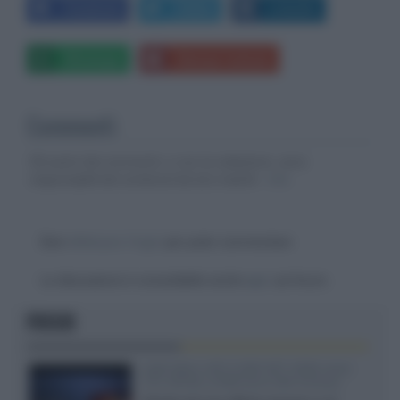
Facebook
Twitter
LinkedIn
Whatsapp
Stampa l'articolo
Commenti
Gli autori dei commenti, e non la redazione, sono
responsabili dei contenuti da loro inseriti -
Info
Devi
effettuare il login
per poter commentare
La discussione è consultabile anche
qui
, sul forum.
FOCUS
SQD-Mini LED 5.000 NIT 2040 zone
TCL 65C8L a 838 euro IVA inclusa