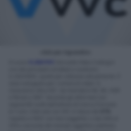
- click per ingrandire -
Il nuovo
H.266/VVC
(Versatile Video Coding) è
uno dei principali candidati a sostituire
H.265/HEVC, quello più utilizzato attualmente. È
stato sviluppato per i contenuti video "a
risoluzione Ultra HD", da intendersi 4K, 8K, HDR
e filmati a 360°. Secondo gli ultimi test con
segnali 8K svolti dall'istituto di ricerca francese
b<>com, il bit-rate con VVC si riduce del
41%
rispetto a HEVC con test soggettivi, e dal 26% al
35% a seconda del metodo oggettivo adottato.