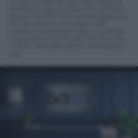
b<>com ha comparato i due codec utilizzando
sei differenti sequenze video fornite dall'istituto
tedesco Fraunhofer HHI e da quello giapponese
ITE. I test mostrano anche come i settori
broadcast e streaming dovrebbero considerare
la trasmissione in 8K con High Frame Rate, 100
o 120 Hz, invece della cadenza cinematografica
24p.