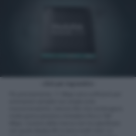
- click per ingrandire -
Più precisamente, 11 Mbps sono sufficienti per
animazioni semplici con ampie aree
monocromatiche, mentre film che contengono
molta grana possono richiedere fino a 180
Mbps. L'autore della ricerca non ha specificato
con quale display 8K si siano svolti i test. Lo