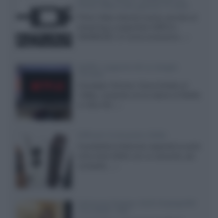
Prime Video sulla gamma TV 2026
Prime Video diventa il primo servizio di
streaming a supportare HDR10+
ADVANCED, la nuova evoluzione...»
Netflix: supporto 4K su Google
Chrome
Il browser Chrome, finora limitato al
1080p, consente ora la visione di Netflix
in Ultra HD...»
Diffusori Q Acoustics 3040c
Il produttore britannico espande la serie
entry level 3000c con un secondo, più
compatto,...»
Samsung Display: OLED DisplayHDR
True Black 1400