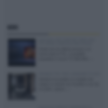
NEWS
SQD-Mini LED 5.000 NIT 2040 zone
TCL 65C8L a 838 euro IVA inclusa
Grazie ad una offerta amazon e al
cache-back di TCL, è possibile
acquistare il nuovo TV SQD-Mini...»
Velodyne The 1824, subwoofer hi-end
Velodyne ha svelato un modello che
integra un woofer da 18 pollici e uno da
24 pollici, capace...»
Samsung: HDR10+ ADVANCED su