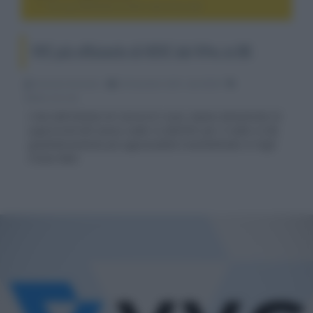
VVC più efficiente di HEVC del 41% in 8K
VVC più efficiente di HEVC del 41% in 8K
Riccardo Riondino
02 Dicembre 2021, alle 08:38
media, hd e 4k
I test dell'istituto di ricerca b<>com, hanno dimostrato la
superiorità del nuovo codec H.266/VVC per il video in 8K,
qualitativamente più apprezzabile trasmettendo in High
Frame Rate