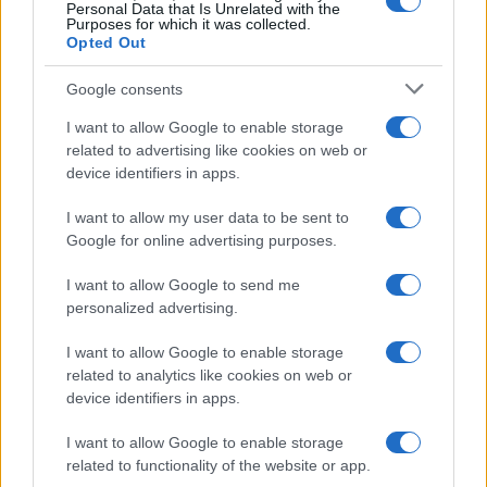
Personal Data that Is Unrelated with the
Purposes for which it was collected.
Opted Out
Google consents
I want to allow Google to enable storage
related to advertising like cookies on web or
device identifiers in apps.
I want to allow my user data to be sent to
Google for online advertising purposes.
I want to allow Google to send me
personalized advertising.
I want to allow Google to enable storage
related to analytics like cookies on web or
AV Magazine
è membro EISA dal 2019
device identifiers in apps.
all'interno del Mobile Devices Expert Group
I want to allow Google to enable storage
Per informazioni:
www.eisa.eu
related to functionality of the website or app.