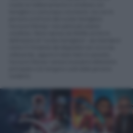
novità se l'abbonamento è condiviso con
famigliari o comunque conviventi, ma con le
persone al di fuori del nucleo famigliare
l'account Disney+ non potrà più essere
condiviso. Viene ripresa da Netflix anche la
definizione di "nucleo famigliare", da intendersi
come (1) l'insieme dei dispositivi con cui si sta
utilizzando, oppure è stato fatto in passato,
l'account Disney+ presso la propria abitazione
principale e (2) vengono usati dalle persone
residenti.