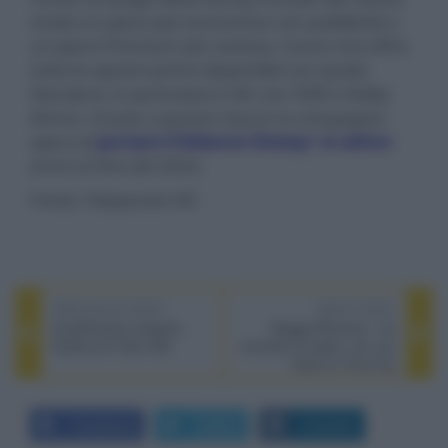
modo un piano più economico con pubblicità e
un piano Premium più costoso, l'unico che offre
tutte le opzioni prima disponibili con quello
Standard, in particolare il 4K con HDR e Dolby
Atmos. Grazie a queste misure la compagnia
spera di
portare il bilancio Disney+ in attivo
entro la fine del 2024.
Fonte: Flatpanels HD
PREVIOUS POST
NEXT POST
Amplificatore integrato
Maggie Moore(s) - Un
Goldmund Telos 690
omicidio di troppo, con Jon
Hamm e Tina Fey
Facebook
Twitter
LinkedIn