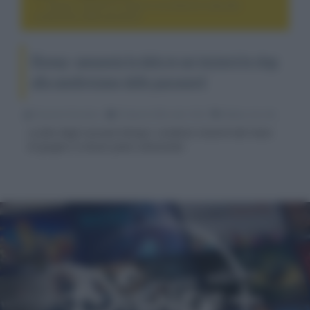
Disney+ annuncia la data in cui inizierà lo stop alla
condivisione delle password
Disney+ annuncia la data in cui inizierà lo stop
alla condivisione delle password
Riccardo Riondino
05 Aprile 2024, alle 13:52
media, hd e 4k
La fine degli account Disney+ condivisi inizierà dal mese
di giugno in alcuni paesi selezionati