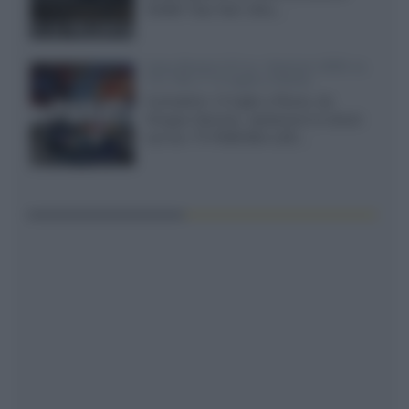
XGIMI Titan Noir Ultra...
Sony Bravia 9 II vs. Hisense UR9S vs.
TCL C8L il 13 luglio a Roma
Il prossimo 13 luglio a Roma, da
Gruppo Garman, ripeteremo lo shoot-
out tra i TV RGB Mini-LED...