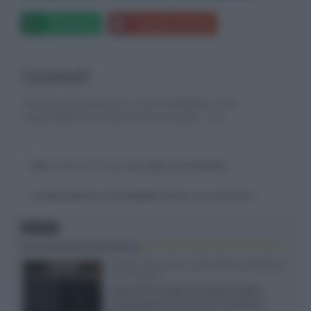
Whatsapp
Stampa l'articolo
Commenti
Gli autori dei commenti, e non la redazione, sono
responsabili dei contenuti da loro inseriti -
Info
Devi
effettuare il login
per poter commentare
La discussione è consultabile anche
qui
, sul forum.
FOCUS
XGIMI Titan Noir Ultra Max a Bologna
il 23 luglio
Giovedì 23 luglio da Audio Quality,
presentazione del nuovo proiettore