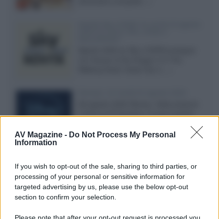
dimensioni compatte...»
Novità Sky e NOW: le uscite di agosto
2026 tra serie, film, show e
documentari
Agosto 2026 su Sky e NOW prosegue
con House of the Dragon 3 e The
Walking Dead: Dead City 3,...»
Disney+, le novità di agosto 2026
Ad agosto 2026 Disney+ Italia propone
il ritorno di Futurama, il nuovo evento
conclusivo de...»
AV Magazine -
Do Not Process My Personal
Information
McIntosh MX124, pre-decoder A/V
If you wish to opt-out of the sale, sharing to third parties, or
con Dirac Live Room Correction
processing of your personal or sensitive information for
McIntosh espande la gamma con
targeted advertising by us, please use the below opt-out
un'elettronica 13.4 canali, dotata di
section to confirm your selection.
autocalibrazione con Dirac...»
Please note that after your opt-out request is processed you