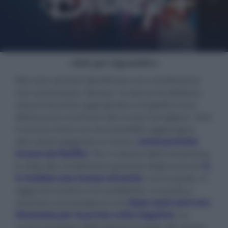
- click per ingrandire -
Nel caso venisse identificata una condivisione
non autorizzata, Disney+ si riserva di adottare
misure tecniche appropriate a impedire l'uso
dell'account al di fuori del nucleo famigliare. Non
è ancora chiaro se sarà possibile aggiungere
altri utenti pagando un extra,
come previsto
invece da Netflix
. Per il colosso dello streaming
lo stop alla condivisione gratuita degli account
si
è rivelata una mossa vincente
, con la quale, in
aggiunta al piano con pubblicità, è riuscita a
invertire una tendenza che
dopo tanti anni era
diventata per la prima volta negativa
. La
nuova strategia della Disney include allo stesso