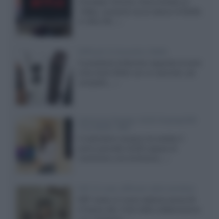
Il browser Chrome, finora limitato al
1080p, consente ora la visione di Netflix
in Ultra HD...»
Diffusori Q Acoustics 3040c
Il produttore britannico espande la serie
entry level 3000c con un secondo, più
compatto,...»
Samsung Display: OLED DisplayHDR
True Black 1400
Il costruttore coreano ha svelato il
primo pannello OLED capace di
mantenere una luminanza...»
KEF LS Luxe, diffusori attivi wireless
KEF svela un nuovo sistema senza fili
di fascia alta, frutto della collaborazione