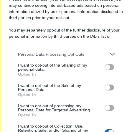
may continue seeing interest-based ads based on personal
Novità Apple TV+ a agosto 2026: tutte
le uscite ufficiali e il calendario
information utilized by us or personal information disclosed to
Apple TV+ inaugura agosto 2026 con il
third parties prior to your opt-out.
ritorno di alcune delle sue produzioni
più apprezzate,...»
You may separately opt-out of the further disclosure of your
personal information by third parties on the IAB’s list of
downstream participants.
Le funzioni nascoste più utili
all’interno degli smartphone
Personal Data Processing Opt Outs
This information may also be disclosed by us to third parties
Dietro le funzioni più comuni di Android
on the IAB’s List of Downstream Participants that may further
e iPhone si nascondono strumenti poco
I want to opt-out of the Sharing of my
disclose it to other third parties.
personal data.
conosciuti...»
Opted In
Please note that this website/app uses one or more Google
services and may gather and store information including but
I want to opt-out of the Sale of my
Amazon Prime Video le novità di
Personal Data.
not limited to your visit or usage behaviour. You may click to
agosto 2026
Opted In
grant or deny consent to Google and its third-party tags to
Prime Video ha annunciato le principali
use your data for below specified purposes in below Google
novità in arrivo ad agosto 2026: tra i
I want to opt-out of processing my
consent section.
Personal Data for Targeted Advertising.
titoli di punta...»
Opted In
I want to opt-out of Collection, Use,
Retention, Sale, and/or Sharing of my