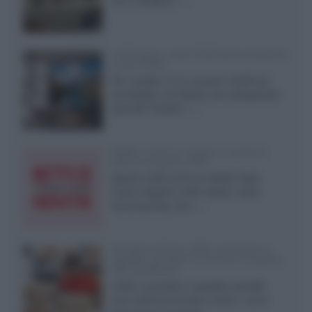
con il designer...»
LG Display: nuovi OLED più economici
a due strati
Per rendere TV e monitor OLED più
accessibili, LG Display sta sviluppando
pannelli Tandem...»
Netflix: tutte le novità in uscita in
Italia ad agosto 2026
Agosto 2026 porta su Netflix Italia
nuove stagioni molto attese, serie
internazionali, film...»
Vendere online cuffie, auricolari e
speaker portatili tra privati: la guida
alle spedizioni
Cuffie, auricolari e speaker portatili
sono facili da vendere online, ma le