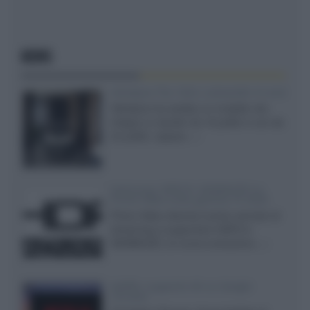
NEWS
Velodyne The 1824, subwoofer hi-end
Velodyne ha svelato un modello che
integra un woofer da 18 pollici e uno da
24 pollici, capace...»
Samsung: HDR10+ ADVANCED su
Prime Video sulla gamma TV 2026
Prime Video diventa il primo servizio di
streaming a supportare HDR10+
ADVANCED, la nuova evoluzione...»
Netflix: supporto 4K su Google
Chrome