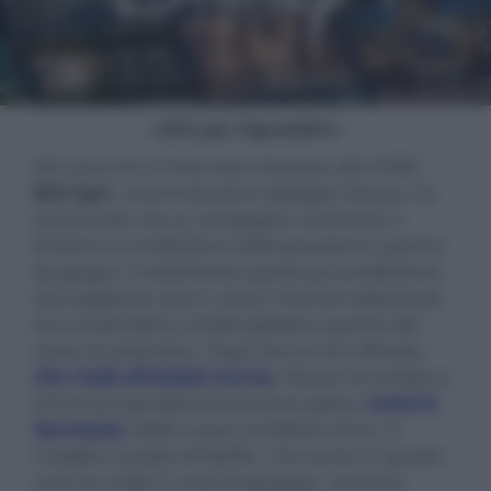
- click per ingrandire -
Nel corso di un'intervista rilasciata alla CNBC,
Bob Iger
, amministratore delegato Disney, ha
annunciato che la compagnia comincerà a
limitare la condivisione delle password a partire
da giugno. Inizialmente questo provvedimento
sarà applicato solo in alcuni mercati selezionati,
ma si estenderà a livello globale a partire dal
mese di settembre. Dopo l'annuncio ufficiale,
che risale all'estate scorsa
, Disney ha iniziato a
informare gli abbonati di alcuni paesi,
come la
Germania
, delle nuove condizioni d'uso. Il
modello è quello di Netflix, che anche in questo
caso ha svolto il ruolo di apripista: nessuna