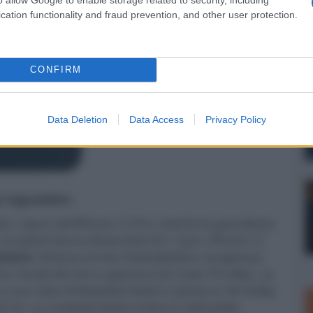
cation functionality and fraud prevention, and other user protection.
CONFIRM
Data Deletion
Data Access
Privacy Policy
er ingrandire -
da 1,4µm nell'iPhone 12 Pro, mentre la grandezza
 cui pixel hanno dimensioni di 1,7µm. iPhone 12
ensore
. Diverso anche il teleobiettivo: lunghezza
ro; focale 66 mm e apertura ƒ/2.4 per Pro Max. La
sua volta di Modalità Notte e riprese in 4K Dolby
 Hz. La modalità Notte inoltre è utilizzabile