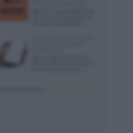
ufficiali e il calendario
Apple TV+ inaugura agosto 2026
con il ritorno di alcune delle sue
produzioni più apprezzate,...»
Le funzioni nascoste più
utili all’interno degli
smartphone
Dietro le funzioni più comuni di
Android e iPhone si nascondono
strumenti poco conosciuti...»