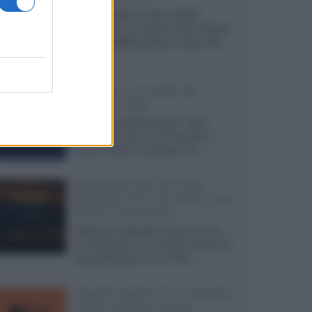
Agosto 2026 su Sky e NOW
prosegue con House of the Dragon
3 e The Walking Dead: Dead City
3,...»
Disney+, le novità di
agosto 2026
Ad agosto 2026 Disney+ Italia
propone il ritorno di Futurama, il
nuovo evento conclusivo de...»
McIntosh MX124, pre-
decoder A/V con Dirac Live
Room Correction
McIntosh espande la gamma con
un'elettronica 13.4 canali, dotata di
autocalibrazione con Dirac...»
Novità Apple TV+ a agosto
2026: tutte le uscite