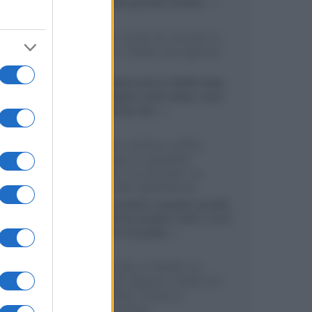
sviluppando pannelli Tandem...»
Netflix: tutte le novità in
uscita in Italia ad agosto
2026
Agosto 2026 porta su Netflix Italia
nuove stagioni molto attese, serie
internazionali, film...»
Vendere online cuffie,
auricolari e speaker
portatili tra privati: la
guida alle spedizioni
Cuffie, auricolari e speaker portatili
sono facili da vendere online, ma le
dimensioni compatte...»
Novità Sky e NOW: le
uscite di agosto 2026 tra
serie, film, show e
documentari