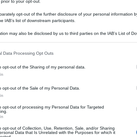
 prior to your opt-out.
splay da graffi e incrinature. Altra novità è il
nnettore magnetico sotto la copertura in
rately opt-out of the further disclosure of your personal information by
za fili compatibili. Il MagSafe è disegnato per
he IAB’s list of downstream participants.
ca wireless e supporta la carica a 15W. Il grado di
a profondità di immersione massima aumenta fino
tion may also be disclosed by us to third parties on the IAB’s List of 
. I modelli di vertice iPhone 12 Pro Max e iPhone
 that may further disclose it to other third parties.
isoluzione e bordi ancora più sottili.
 that this website/app uses one or more Google services and may gath
l Data Processing Opt Outs
including but not limited to your visit or usage behaviour. You may click 
 to Google and its third-party tags to use your data for below specifi
o opt-out of the Sharing of my personal data.
ogle consent section.
In
o opt-out of the Sale of my Personal Data.
In
to opt-out of processing my Personal Data for Targeted
ing.
In
o opt-out of Collection, Use, Retention, Sale, and/or Sharing
ersonal Data that Is Unrelated with the Purposes for which it
lected.