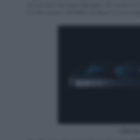
anche con l'ultra-grandangolo. Più avanti ar
le informazioni del RAW standard con tecnolog
- click p