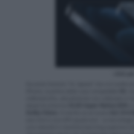
- click p
Durante l'evento "Hi, Speed" che si è svolto i
iPhone, la prima della casa compatibile
5G
. S
millimetriche, attualmente non utilizzate in It
dotati di schermo
OLED Super Retina XDR
e 
Dolby Vision
. Il merito va al nuovo
SoC A14 B
esa-core e una GPU quad-core. La tecnologia di
una velocità in machine learning superiore d