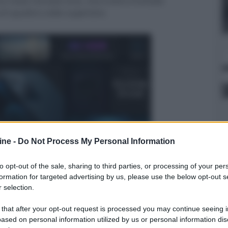
 resta l'acciaio inox, ma il vetro frontale
rti quattro volte superiore.
ine -
Do Not Process My Personal Information
to opt-out of the sale, sharing to third parties, or processing of your per
formation for targeted advertising by us, please use the below opt-out s
 selection.
er ingrandire -
 that after your opt-out request is processed you may continue seeing i
terno del vetro cristalli di nanoceramica, mentre il
ased on personal information utilized by us or personal information dis