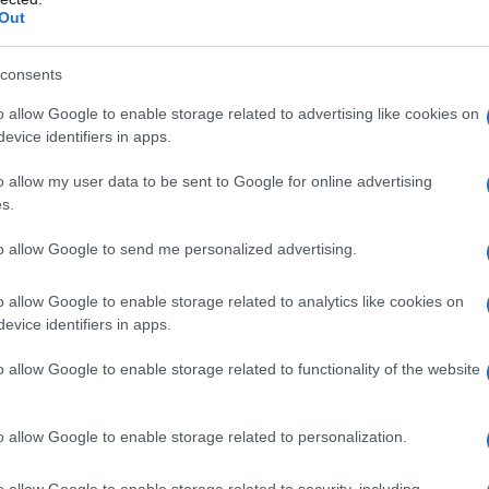
Out
consents
er ingrandire -
o allow Google to enable storage related to advertising like cookies on
evice identifiers in apps.
mato
2778 ×1284
(458 ppi) e da
6,1"
2532 × 1170
rto Dolby Vision e una luminosità tipica/massima
o allow my user data to be sent to Google for online advertising
scanner
LiDAR
(Light Detection and Ranging),
s.
rsone nelle applicazioni di Realtà Aumentata. Il
focus fino a sei volte più veloce in condizioni di
to allow Google to send me personalized advertising.
tà Notte con il grandangolo. Per entrambi la
a
12MP
. L'ultra-grandangolo (ƒ/2.4, focale 13 mm,
o allow Google to enable storage related to analytics like cookies on
ue.
evice identifiers in apps.
o allow Google to enable storage related to functionality of the website
o allow Google to enable storage related to personalization.
o allow Google to enable storage related to security, including