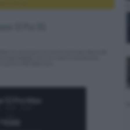
hone 12 Pro 5G
hone 12 Pro 5G
tibile 5G, interamente con schermi OLED Super Retina XDR,
ecnologia MagSafe, vetro con cristalli in nanoceramica,
e riprese in HDR Dolby Vision,