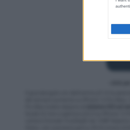
authenti
- click p
Il grandangolo con diaframma ƒ/1.6 ha pixel 
del sensore aumenta su iPhone 12 Pro Max, i
Pro Max inoltre dispone di
sistema OIS sul s
focale 52 mm e apertura ƒ/2.0 su iPhone 12 P
camera frontale TrueDepth da 12MP dispone a 
Vision, con scansione però a 30 Hz invece di 60