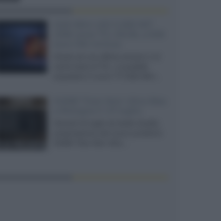
SQD-Mini LED 5.000 NIT
2040 zone TCL 65C8L a 838
euro IVA inclusa
Grazie ad una offerta amazon e al
cache-back di TCL, è possibile
acquistare il nuovo TV SQD-Mini...
XGIMI Titan Noir Ultra Max
a Bologna il 23 luglio
Giovedì 23 luglio da Audio Quality,
presentazione del nuovo proiettore
XGIMI Titan Noir Ultra...