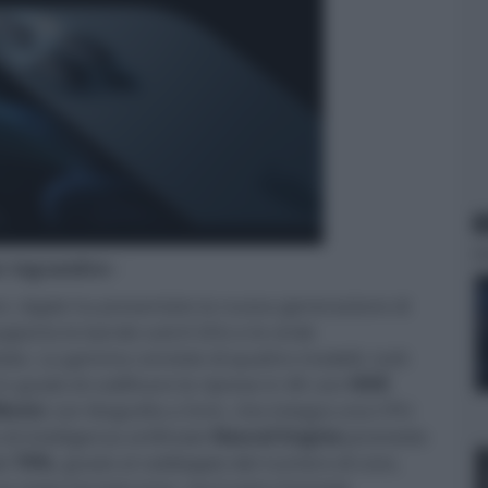
N
er ingrandire -
eri, Apple ha presentato la nuova generazione di
upporta le bande sub-6 GHz e le onde
alia. La gamma consiste di quattro modelli, tutti
in grado di codificare le riprese in 4K con
HDR
ionic
con litografia a 5nm, che integra una CPU
 intelligenza artificiale
Neural Engine
promette
el
70%
, grazie al raddoppio del numero di core,