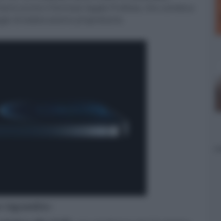
riverà anche il formato Apple ProRaw, che combina
ie di elaborazione proprietarie.
er ingrandire -