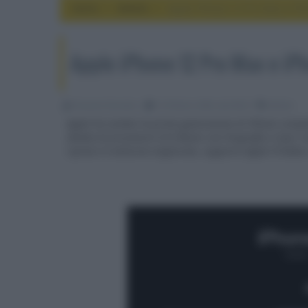
Home
mobile
Apple iPhone 12 Pro Max e iP
Apple iPhone 12 Pro Max e iP
Riccardo Riondino
14 Ottobre 2020, alle 08:23
mobile
Apple ha svelato la prima generazione di iPhone compa
dotata di processore A14 Bionic con litografia a 5µm, t
riprese in notturna migliorate, supporto Apple ProRaw 