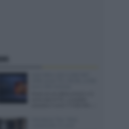
EWS
SQD-Mini LED 5.000 NIT
2040 zone TCL 65C8L a 838
euro IVA inclusa
Grazie ad una offerta amazon e al
cache-back di TCL, è possibile
acquistare il nuovo TV SQD-Mini...»
Velodyne The 1824,
subwoofer hi-end