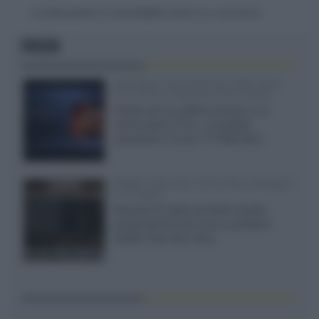
La discussione è consultabile anche
qui
, sul forum.
FOCUS
SQD-Mini LED 5.000 NIT 2040 zone
TCL 65C8L a 838 euro IVA inclusa
Grazie ad una offerta amazon e al
cache-back di TCL, è possibile
acquistare il nuovo TV SQD-Mini...
XGIMI Titan Noir Ultra Max a Bologna
il 23 luglio
Giovedì 23 luglio da Audio Quality,
presentazione del nuovo proiettore
XGIMI Titan Noir Ultra...