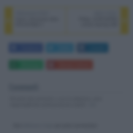
PREVIOUS POST
NEXT POST
Canon: fotocamera reflex
Philips: 241B7QUPEB
EOS 6D Mark II
monitor docking USB
Facebook
Twitter
LinkedIn
Whatsapp
Stampa l'articolo
Commenti
Gli autori dei commenti, e non la redazione, sono
responsabili dei contenuti da loro inseriti -
Info
Devi
effettuare il login
per poter commentare