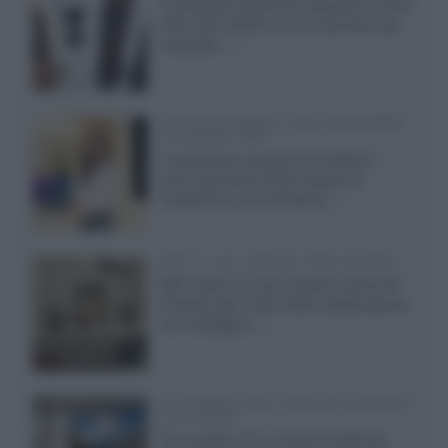
Il produttore britannico espande la serie
entry level 3000c con un secondo, più
compatto,...»
Samsung Display: OLED DisplayHDR
True Black 1400
Il costruttore coreano ha svelato il
primo pannello OLED capace di
mantenere una luminanza...»
KEF LS Luxe, diffusori attivi wireless
KEF svela un nuovo sistema senza fili
di fascia alta, frutto della collaborazione
con il designer...»
LG Display: nuovi OLED più economici
a due strati
Per rendere TV e monitor OLED più