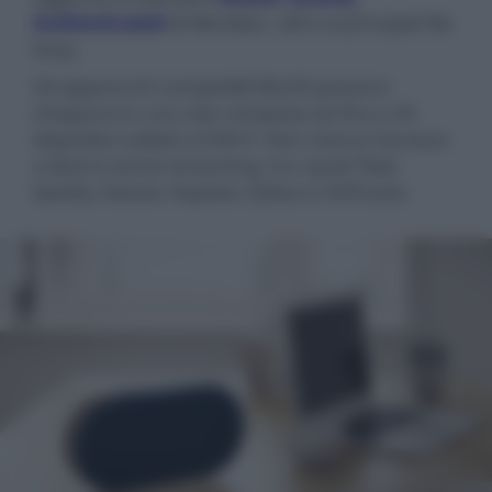
Authenticated
di Meridian, oltre ai principali file
lossy.
Gli apparecchi compatibili BluOS possono
integrarsi in una rete composta da fino a 34
dispositivi cablati e 8 Wi-Fi. Non manca l'accesso
a diversi servizi streaming, tra i quali Tidal,
Spotify, Deezer, Napster, Qobuz e HDTracks.