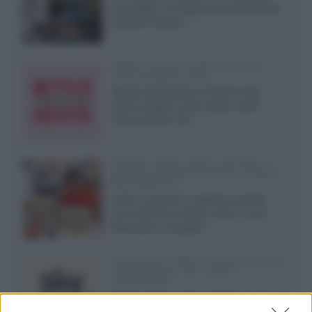
accessibili, LG Display sta sviluppando
pannelli Tandem...»
Netflix: tutte le novità in uscita in
Italia ad agosto 2026
Agosto 2026 porta su Netflix Italia
nuove stagioni molto attese, serie
internazionali, film...»
Vendere online cuffie, auricolari e
speaker portatili tra privati: la guida
alle spedizioni
Cuffie, auricolari e speaker portatili
sono facili da vendere online, ma le
dimensioni compatte...»
Novità Sky e NOW: le uscite di agosto
2026 tra serie, film, show e
documentari
Agosto 2026 su Sky e NOW prosegue
con House of the Dragon 3 e The