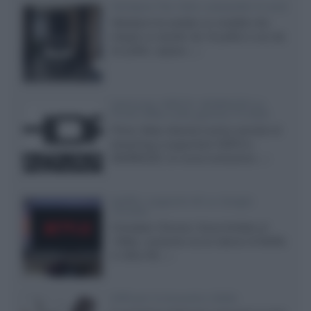
Velodyne The 1824, subwoofer hi-end
Velodyne ha svelato un modello che
integra un woofer da 18 pollici e uno da
24 pollici, capace...»
Samsung: HDR10+ ADVANCED su
Prime Video sulla gamma TV 2026
Prime Video diventa il primo servizio di
streaming a supportare HDR10+
ADVANCED, la nuova evoluzione...»
Netflix: supporto 4K su Google
Chrome
Il browser Chrome, finora limitato al
1080p, consente ora la visione di Netflix
in Ultra HD...»
Diffusori Q Acoustics 3040c