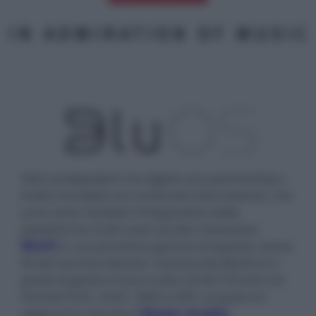
Dali Loudspeakers ha siglato una partnership a
livello mondiale con Lenbrook International, che
avrà come risultato l'integrazione della
piattaforma multi-room ad alta risoluzione
BluOS
in una prossima gamma di speaker senza
fili del marchio danese. Il protocollo BluOS è in
grado di gestire tracce audio 24 bit/192 kHz nei
formati FLAC, ALAC, WAV e AIFF, ai quali si è
aggiunto lo standard
Master Quality