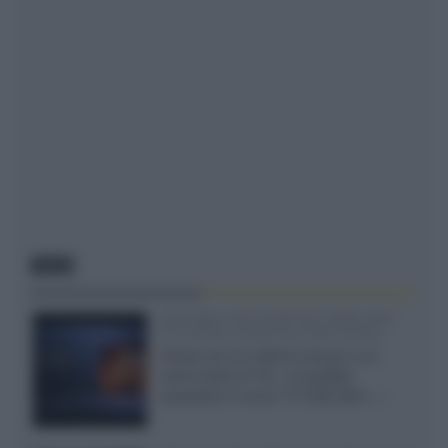
NEWS
SQD-Mini LED 5.000 NIT 2040 zone
TCL 65C8L a 838 euro IVA inclusa
Grazie ad una offerta amazon e al
cache-back di TCL, è possibile
acquistare il nuovo TV SQD-Mini...»