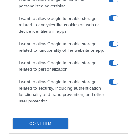
personalized advertising.
I want to allow Google to enable storage
related to analytics like cookies on web or
AV Magazine
è membro EISA dal 2019
device identifiers in apps.
all'interno del Mobile Devices Expert Group
I want to allow Google to enable storage
Per informazioni:
www.eisa.eu
related to functionality of the website or app.
I want to allow Google to enable storage
related to personalization.
Legali
-
Privacy
-
Privicy settings
Cookie
-
Pubblicità
-
Redazione
I want to allow Google to enable storage
related to security, including authentication
AV Raw s.n.c. P.iva: 02040960672
functionality and fraud prevention, and other
AV Magazine - Testata giornalistica con registrazione Tribunale di
user protection.
Teramo n. 527 del 22.12.2004
Direttore Responsabile: Emidio Frattaroli
Editore: AV Raw s.n.c. - Iscrizione ROC n. 33221
CONFIRM