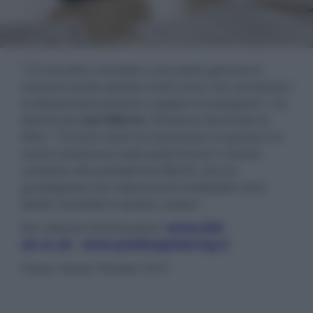
"C'è una lista crescente e una vasta gamma di
soluzioni audio wireless multi-room che i produttori
di altoparlanti possono scegliere di sviluppare",
ha
dichiarato
Lars Worre
, Direttore Generale di
DALI.
"Il nostro team ha esaminato le opzioni e le
nostre valutazioni sulle performance ci hanno
condotto alla piattaforma BluOS, che si è
guadagnata una reputazione invidiabile come
leader mondiale in questo campo".
Per ulteriori informazioni:
www.dali-
uk.co.uk
-
www.pixelengineering.it
Fonte: Home Theater Hi-Fi