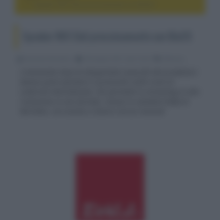
Speaker WiFi Dali prossimamente con BluOS
Speaker WiFi Dali prossimamente con BluOS
Riccardo Riondino
29 Giugno 2017, alle 15:29
diffusori
L'imminente linea di altoparlanti senza fili del produttore
danese potrà sfruttare il protocollo multi-room di
Lenbrook International, che permette lo streaming in alta
risoluzione in vari formati, incluso lo standard MQA di
Meridian, con accesso a diversi servizi musicali