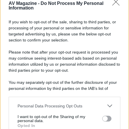
AV Magazine -
Do Not Process My Personal
Walking Dead: Dead City 3,...»
Information
Disney+, le novità di agosto 2026
If you wish to opt-out of the sale, sharing to third parties, or
Ad agosto 2026 Disney+ Italia propone
processing of your personal or sensitive information for
il ritorno di Futurama, il nuovo evento
targeted advertising by us, please use the below opt-out
conclusivo de...»
section to confirm your selection.
Please note that after your opt-out request is processed you
may continue seeing interest-based ads based on personal
McIntosh MX124, pre-decoder A/V
con Dirac Live Room Correction
information utilized by us or personal information disclosed to
McIntosh espande la gamma con
third parties prior to your opt-out.
un'elettronica 13.4 canali, dotata di
autocalibrazione con Dirac...»
You may separately opt-out of the further disclosure of your
personal information by third parties on the IAB’s list of
downstream participants.
Novità Apple TV+ a agosto 2026: tutte
le uscite ufficiali e il calendario
Personal Data Processing Opt Outs
This information may also be disclosed by us to third parties
Apple TV+ inaugura agosto 2026 con il
on the IAB’s List of Downstream Participants that may further
ritorno di alcune delle sue produzioni
I want to opt-out of the Sharing of my
disclose it to other third parties.
personal data.
più apprezzate,...»
Opted In
Please note that this website/app uses one or more Google