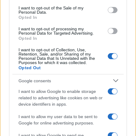
services and may gather and store information including but
I want to opt-out of the Sale of my
Le funzioni nascoste più utili
Personal Data.
not limited to your visit or usage behaviour. You may click to
all’interno degli smartphone
Opted In
grant or deny consent to Google and its third-party tags to
Dietro le funzioni più comuni di Android
use your data for below specified purposes in below Google
e iPhone si nascondono strumenti poco
I want to opt-out of processing my
consent section.
Personal Data for Targeted Advertising.
conosciuti...»
Opted In
I want to opt-out of Collection, Use,
Retention, Sale, and/or Sharing of my
Personal Data that Is Unrelated with the
Purposes for which it was collected.
Opted Out
Google consents
I want to allow Google to enable storage
related to advertising like cookies on web or
device identifiers in apps.
I want to allow my user data to be sent to
Google for online advertising purposes.
I want to allow Google to send me