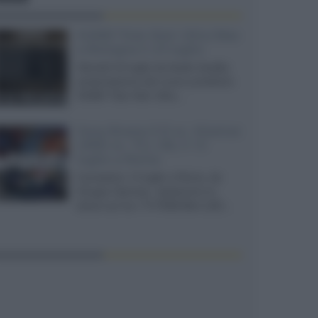
XGIMI Titan Noir Ultra Max
a Bologna il 23 luglio
Giovedì 23 luglio da Audio Quality,
presentazione del nuovo proiettore
XGIMI Titan Noir Ultra...
Sony Bravia 9 II vs. Hisense
UR9S vs. TCL C8L il 13
luglio a Roma
Il prossimo 13 luglio a Roma, da
Gruppo Garman, ripeteremo lo
shoot-out tra i TV RGB Mini-LED...