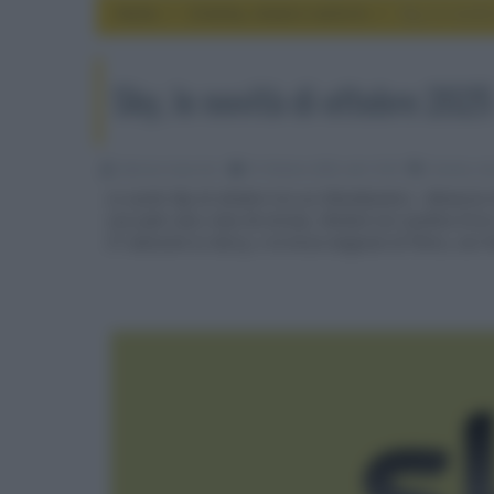
Home
cinema, movie e serie tv
Sky, le novit
Sky, le novità di ottobre 2025
Fabrizio Guerrieri
01 Ottobre 2025, alle 15:50
cinema, mo
Le uscite Sky di ottobre tra cui Ghostbusters - Minaccia
con Jude Law e Ana De Armas, Wicked con Cynthia Erivo 
IT: welcome to Derry, e la terza stagione di Petra, con 