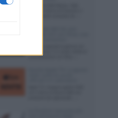
Ad agosto 2026 Disney+ Italia
propone il ritorno di Futurama, il
nuovo evento conclusivo de...»
McIntosh MX124, pre-
decoder A/V con Dirac Live
Room Correction
McIntosh espande la gamma con
un'elettronica 13.4 canali, dotata di
autocalibrazione con Dirac...»
Novità Apple TV+ a agosto
2026: tutte le uscite
ufficiali e il calendario
Apple TV+ inaugura agosto 2026
con il ritorno di alcune delle sue
produzioni più apprezzate,...»
Le funzioni nascoste più
utili all’interno degli