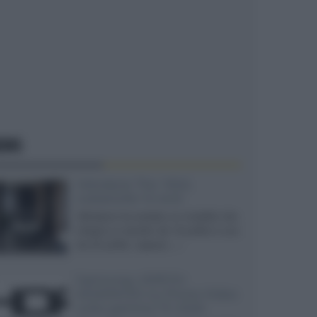
EWS
Velodyne The 1824,
subwoofer hi-end
Velodyne ha svelato un modello che
integra un woofer da 18 pollici e uno
da 24 pollici, capace...»
Samsung: HDR10+
ADVANCED su Prime Video
sulla gamma TV 2026