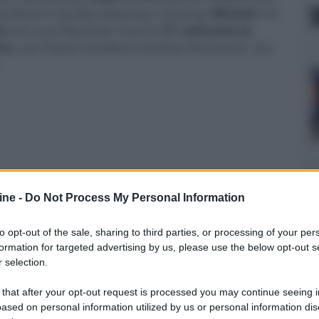
el Brühl e Syndey Sweeney, il fantasy
Wicked
con
ve
con Luca Marinelli, l’horror
IT: welcome to
ra
, con Paola Cortellesi e Andrea Pennacchi. Qui
.
ine -
Do Not Process My Personal Information
to opt-out of the sale, sharing to third parties, or processing of your per
formation for targeted advertising by us, please use the below opt-out s
 selection.
 that after your opt-out request is processed you may continue seeing i
ased on personal information utilized by us or personal information dis