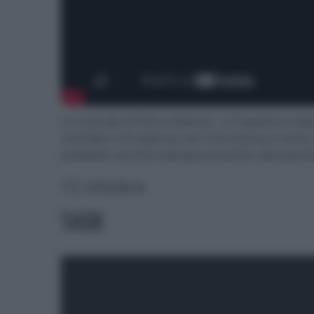
Le vicende di Petra Delicato, un'ispettrice dell
omicidio e di violenza con franchezza e ironia
poliziotto vecchio stampo prossimo alla pens
12 ottobre
TASK