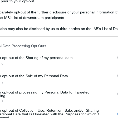
 prior to your opt-out.
rately opt-out of the further disclosure of your personal information by
he IAB’s list of downstream participants.
tion may also be disclosed by us to third parties on the IAB’s List of 
 that may further disclose it to other third parties.
 that this website/app uses one or more Google services and may gath
l Data Processing Opt Outs
including but not limited to your visit or usage behaviour. You may click 
 to Google and its third-party tags to use your data for below specifi
o opt-out of the Sharing of my personal data.
ogle consent section.
In
ta il pubblico nella giustizia californiana, con
o opt-out of the Sale of my Personal Data.
In
to opt-out of processing my Personal Data for Targeted
ing.
In
o opt-out of Collection, Use, Retention, Sale, and/or Sharing
ersonal Data that Is Unrelated with the Purposes for which it
lected.