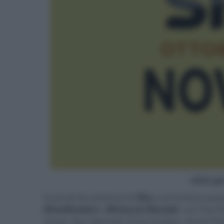
- click p
Il carnet di contenuti di
Sky
si arricchisce que
Ghostbusters - Minaccia Glaciale
, con Paul
Grace, Dan Aykroyd, Ernie Hudson, Annie Pott