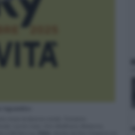
N
er ingrandire -
sto mese di diverse novità. Troviamo
 Rudd, Carrie Coon, Finn Wolfhard, Mckenna
s e Bill Murray,
Eden
, diretto da Ron Howard con