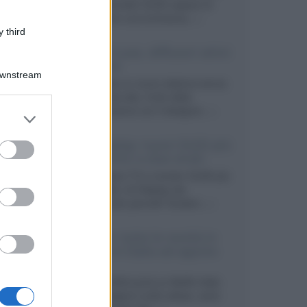
primo pannello OLED capace di
mantenere una luminanza...»
 third
KEF LS Luxe, diffusori attivi
wireless
Downstream
KEF svela un nuovo sistema senza
fili di fascia alta, frutto della
collaborazione con il designer...»
er and store
to grant or
ed purposes
LG Display: nuovi OLED più
economici a due strati
Per rendere TV e monitor OLED più
accessibili, LG Display sta
sviluppando pannelli Tandem...»
Netflix: tutte le novità in
uscita in Italia ad agosto
2026
Agosto 2026 porta su Netflix Italia
nuove stagioni molto attese, serie