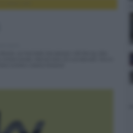
à di ottobre 2025
vie e serie tv
 Glaciale, con Paul Rudd, Dan Aykroyd, e Bill Murray, Eden,
e Ariana Grande, Paternal leave con Luca Marinelli, l’horror
Paola Cortellesi e Andrea Pennacchi