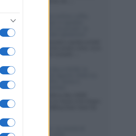
internazionali, film...»
Vendere online cuffie,
auricolari e speaker
portatili tra privati: la
guida alle spedizioni
Cuffie, auricolari e speaker portatili
sono facili da vendere online, ma le
dimensioni compatte...»
Novità Sky e NOW: le
uscite di agosto 2026 tra
serie, film, show e
documentari
Agosto 2026 su Sky e NOW
prosegue con House of the Dragon
3 e The Walking Dead: Dead City
3,...»
Disney+, le novità di
agosto 2026