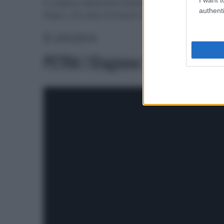
Il celebre detective Holmes, ormai in pension
authenti
Rojas, che dice di essere sua figlia.
8 ottobre
PETRA | Stagione 3