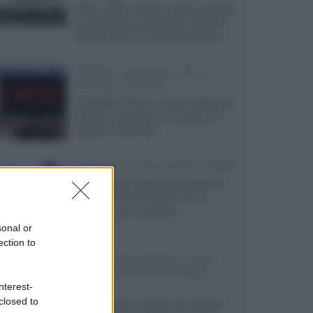
Prime Video diventa il primo servizio
di streaming a supportare HDR10+
ADVANCED, la nuova evoluzione...»
Netflix: supporto 4K su
Google Chrome
Il browser Chrome, finora limitato al
1080p, consente ora la visione di
Netflix in Ultra HD...»
Diffusori Q Acoustics 3040c
Il produttore britannico espande la
serie entry level 3000c con un
secondo, più compatto,...»
sonal or
ection to
Samsung Display: OLED
DisplayHDR True Black
1400
nterest-
closed to
Il costruttore coreano ha svelato il