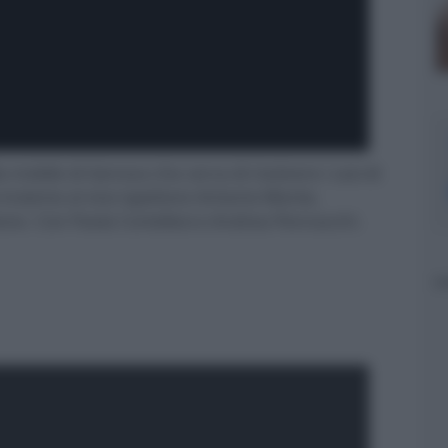
a mobile di Genova che cerca di risolvere i casi di
 insieme al vice ispettore Antonio Monte,
ione. Con Paola Cortellesi e Andrea Pennacchi.