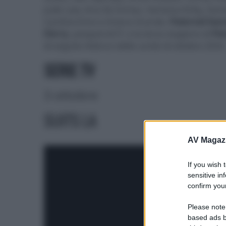
Jude Law, Ana De Armas, Vanessa Kirby, Dani
Cynthia Erivo e Ariana Grande,
Paternal lea
Derry
, prequel di IT, e la terza stagione di
Pet
di seguito l’elenco delle uscite di ottobre 2025
SERIE TV
3 ottobre
SUITS LA
AV Magaz
If you wish 
sensitive in
confirm your
Please note
based ads b