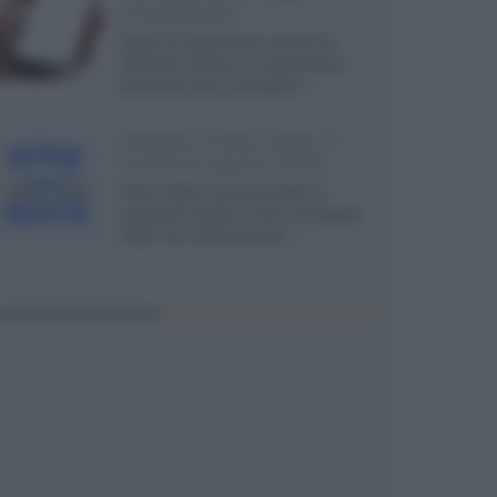
smartphone
Dietro le funzioni più comuni di
Android e iPhone si nascondono
strumenti poco conosciuti...»
Amazon Prime Video le
novità di agosto 2026
Prime Video ha annunciato le
principali novità in arrivo ad agosto
2026: tra i titoli di punta...»