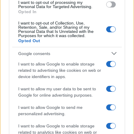
novità in arrivo ad agosto 2026: tra i
I want to opt-out of processing my
consent section.
Personal Data for Targeted Advertising.
titoli di punta...»
Opted In
I want to opt-out of Collection, Use,
Retention, Sale, and/or Sharing of my
Personal Data that Is Unrelated with the
Purposes for which it was collected.
Opted Out
Google consents
I want to allow Google to enable storage
related to advertising like cookies on web or
device identifiers in apps.
I want to allow my user data to be sent to
Google for online advertising purposes.
I want to allow Google to send me
personalized advertising.
I want to allow Google to enable storage
related to analytics like cookies on web or