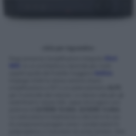
- click per ingrandire -
Rega presenta l'amplificatore integrato
Elicit
MK5
, la cui architettura riprende per molti
aspetti quella del fratello maggiore
Aethos
.
Impiega infatti la stessa sezione di pre-
amplificazione a FET e un potenziometro
ALPS
per il controllo del volume. Lo stesso vale per gli
stadi finali in classe A/B, capaci di erogare una
potenza di
2x105W / 8 ohm
,
2x162W / 4 ohm
.
La costruzione è totalmente a discreti e fa uso
di componenti pregiati come i condensatori in
polipropilene o i transistor di uscita Sanken. Non