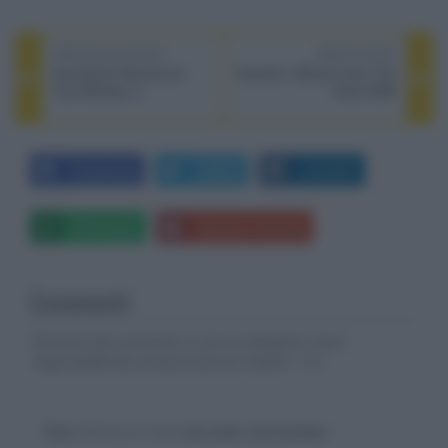
PREVIOUS POST
NEXT POST
Sennheiser Momentum
Genelec: diffusori attivi The
True Wireless 3
Ones RAW
Facebook
Twitter
LinkedIn
Whatsapp
Stampa l'articolo
Commenti
Gli autori dei commenti, e non la redazione, sono
responsabili dei contenuti da loro inseriti -
Info
Devi
effettuare il login
per poter commentare