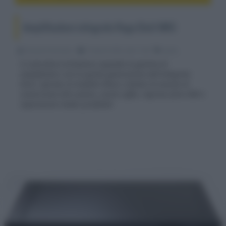
Amplificatore integrato Rega Elicit MK5
Riccardo Riondino
27 Aprile 2022, alle 11:40
audio
Il costruttore britannico espande la gamma di
amplificatori con la quinta generazione dell'integrato
Elicit, ispirato al modello Ethos e dotato di sezione di
conversione D/A custom, uscita cuffia, ingresso fono MM e
separazione stadio pre/finale