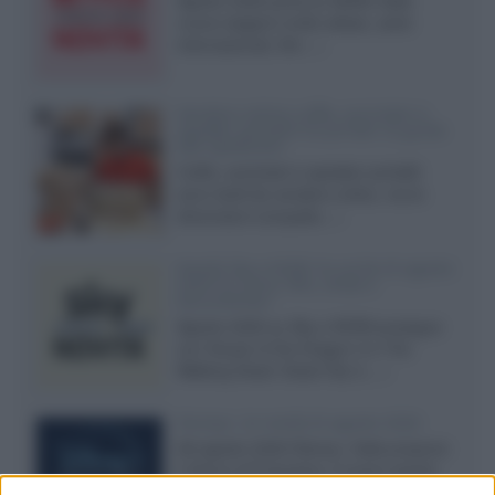
Agosto 2026 porta su Netflix Italia
nuove stagioni molto attese, serie
internazionali, film...»
Vendere online cuffie, auricolari e
speaker portatili tra privati: la guida
alle spedizioni
Cuffie, auricolari e speaker portatili
sono facili da vendere online, ma le
dimensioni compatte...»
Novità Sky e NOW: le uscite di agosto
2026 tra serie, film, show e
documentari
Agosto 2026 su Sky e NOW prosegue
con House of the Dragon 3 e The
Walking Dead: Dead City 3,...»
Disney+, le novità di agosto 2026
Ad agosto 2026 Disney+ Italia propone
il ritorno di Futurama, il nuovo evento
conclusivo de...»