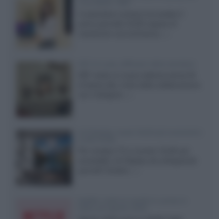
True Black 1400
Il costruttore coreano ha svelato il
primo pannello OLED capace di
mantenere una luminanza...»
KEF LS Luxe, diffusori attivi wireless
KEF svela un nuovo sistema senza fili
di fascia alta, frutto della collaborazione
con il designer...»
LG Display: nuovi OLED più economici
a due strati
Per rendere TV e monitor OLED più
accessibili, LG Display sta sviluppando
pannelli Tandem...»
Netflix: tutte le novità in uscita in
Italia ad agosto 2026