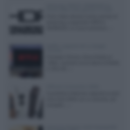
Samsung: HDR10+ ADVANCED su
Prime Video sulla gamma TV 2026
Prime Video diventa il primo servizio di
streaming a supportare HDR10+
ADVANCED, la nuova evoluzione...»
Netflix: supporto 4K su Google
Chrome
Il browser Chrome, finora limitato al
1080p, consente ora la visione di Netflix
in Ultra HD...»
Diffusori Q Acoustics 3040c
Il produttore britannico espande la serie
entry level 3000c con un secondo, più
compatto,...»
Samsung Display: OLED DisplayHDR