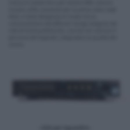
manca lo stadio fono per testine MM, mentre
l'uscita cuffia, presente per la prima volta negli
Elicit, è stata disegnata in modo che la
commutazione dei diffusori venga eseguita dal
relé di muting dell’uscita, così da non ostruire il
percorso del segnale o degradare la qualità del
suono.
- click per ingrandire -