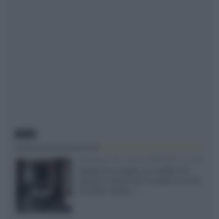
NEWS
Velodyne The 1824, subwoofer hi-end
Velodyne ha svelato un modello che
integra un woofer da 18 pollici e uno da
24 pollici, capace...»