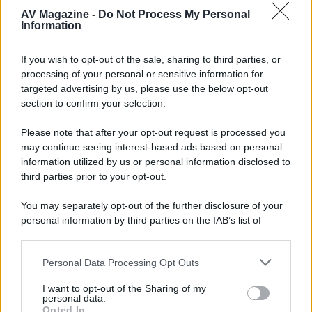
AV Magazine -
Do Not Process My Personal
Information
McIntosh MX124, pre-decoder A/V
If you wish to opt-out of the sale, sharing to third parties, or
con Dirac Live Room Correction
processing of your personal or sensitive information for
McIntosh espande la gamma con
targeted advertising by us, please use the below opt-out
un'elettronica 13.4 canali, dotata di
section to confirm your selection.
autocalibrazione con Dirac...»
Please note that after your opt-out request is processed you
may continue seeing interest-based ads based on personal
Novità Apple TV+ a agosto 2026: tutte
le uscite ufficiali e il calendario
information utilized by us or personal information disclosed to
Apple TV+ inaugura agosto 2026 con il
third parties prior to your opt-out.
ritorno di alcune delle sue produzioni
più apprezzate,...»
You may separately opt-out of the further disclosure of your
personal information by third parties on the IAB’s list of
downstream participants.
Le funzioni nascoste più utili
all’interno degli smartphone
Personal Data Processing Opt Outs
This information may also be disclosed by us to third parties
Dietro le funzioni più comuni di Android
on the IAB’s List of Downstream Participants that may further
e iPhone si nascondono strumenti poco
I want to opt-out of the Sharing of my
disclose it to other third parties.
personal data.
conosciuti...»
Opted In