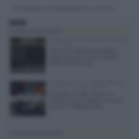
La discussione è consultabile anche
qui
, sul forum.
FOCUS
XGIMI Titan Noir Ultra Max a Bologna
il 23 luglio
Giovedì 23 luglio da Audio Quality,
presentazione del nuovo proiettore
XGIMI Titan Noir Ultra...
Sony Bravia 9 II vs. Hisense UR9S vs.
TCL C8L il 13 luglio a Roma
Il prossimo 13 luglio a Roma, da
Gruppo Garman, ripeteremo lo shoot-
out tra i TV RGB Mini-LED...