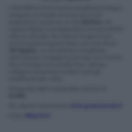
L'Elicit MK5 è anche il primo amplificatore Rega a
integrare uno stadio di conversione D/A
proprietario, basato su un chip
Wolfson
. Gli
ingressi digitali sono disponibili in formato S/PDIF
ottico e coassiale. Per ulteriori sorgenti sono
previsti quattro ingressi linea e un main direct
(
AV bypass
). La connettività è completata
dall'uscita pre, la doppia uscita tape rec e l'uscita
Record Output Link a livello fisso, utile per
collegare componenti ausiliari come gli
amplificatori per cuffia.
Il Rega Elicit MK5 è disponibile al prezzo di
£2.000
.
Per ulteriori informazioni:
www.greensounds.it
Fonte:
What Hi-Fi