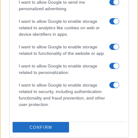
I want to allow Google to send me
personalized advertising.
I want to allow Google to enable storage
related to analytics like cookies on web or
AV Magazine
è membro EISA dal 2019
device identifiers in apps.
all'interno del Mobile Devices Expert Group
I want to allow Google to enable storage
Per informazioni:
www.eisa.eu
related to functionality of the website or app.
I want to allow Google to enable storage
related to personalization.
Legali
-
Privacy
-
Privicy settings
Cookie
-
Pubblicità
-
Redazione
I want to allow Google to enable storage
related to security, including authentication
AV Raw s.n.c. P.iva: 02040960672
functionality and fraud prevention, and other
AV Magazine - Testata giornalistica con registrazione Tribunale di
user protection.
Teramo n. 527 del 22.12.2004
Direttore Responsabile: Emidio Frattaroli
Editore: AV Raw s.n.c. - Iscrizione ROC n. 33221
CONFIRM