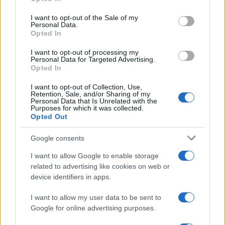
Please note that this website/app uses one or more Google
services and may gather and store information including but
I want to opt-out of the Sale of my
Amazon Prime Video le novità di
Personal Data.
not limited to your visit or usage behaviour. You may click to
agosto 2026
Opted In
grant or deny consent to Google and its third-party tags to
Prime Video ha annunciato le principali
use your data for below specified purposes in below Google
novità in arrivo ad agosto 2026: tra i
I want to opt-out of processing my
consent section.
Personal Data for Targeted Advertising.
titoli di punta...»
Opted In
I want to opt-out of Collection, Use,
Retention, Sale, and/or Sharing of my
Personal Data that Is Unrelated with the
Purposes for which it was collected.
Opted Out
Google consents
I want to allow Google to enable storage
related to advertising like cookies on web or
device identifiers in apps.
I want to allow my user data to be sent to
Google for online advertising purposes.