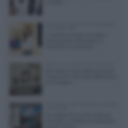
compatto,...»
Samsung Display: OLED DisplayHDR
True Black 1400
Il costruttore coreano ha svelato il
primo pannello OLED capace di
mantenere una luminanza...»
KEF LS Luxe, diffusori attivi wireless
KEF svela un nuovo sistema senza fili
di fascia alta, frutto della collaborazione
con il designer...»
LG Display: nuovi OLED più economici
a due strati
Per rendere TV e monitor OLED più
accessibili, LG Display sta sviluppando
pannelli Tandem...»