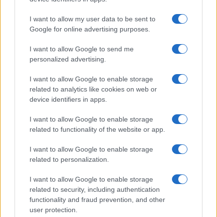
I want to allow my user data to be sent to
Google for online advertising purposes.
I want to allow Google to send me
personalized advertising.
I want to allow Google to enable storage
related to analytics like cookies on web or
AV Magazine
è membro EISA dal 2019
device identifiers in apps.
all'interno del Mobile Devices Expert Group
I want to allow Google to enable storage
Per informazioni:
www.eisa.eu
related to functionality of the website or app.
I want to allow Google to enable storage
related to personalization.
Legali
-
Privacy
-
Privicy settings
Cookie
-
Pubblicità
-
Redazione
I want to allow Google to enable storage
related to security, including authentication
AV Raw s.n.c. P.iva: 02040960672
functionality and fraud prevention, and other
AV Magazine - Testata giornalistica con registrazione Tribunale di
user protection.
Teramo n. 527 del 22.12.2004