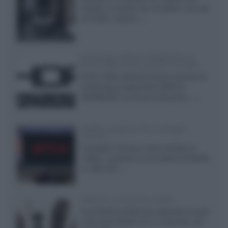
integra un woofer da 18 pollici e uno da
24 pollici, capace...»
Samsung: HDR10+ ADVANCED su
Prime Video sulla gamma TV 2026
Prime Video diventa il primo servizio di
streaming a supportare HDR10+
ADVANCED, la nuova evoluzione...»
Netflix: supporto 4K su Google
Chrome
Il browser Chrome, finora limitato al
1080p, consente ora la visione di Netflix
in Ultra HD...»
Diffusori Q Acoustics 3040c
Il produttore britannico espande la serie
entry level 3000c con un secondo, più