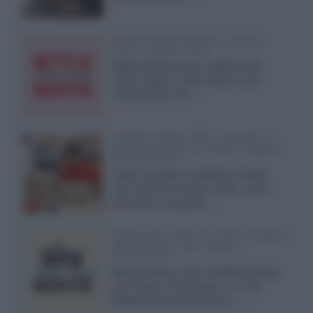
Netflix: tutte le novità in uscita in
Italia ad agosto 2026
Agosto 2026 porta su Netflix Italia
nuove stagioni molto attese, serie
internazionali, film...»
Vendere online cuffie, auricolari e
speaker portatili tra privati: la guida
alle spedizioni
Cuffie, auricolari e speaker portatili
sono facili da vendere online, ma le
dimensioni compatte...»
Novità Sky e NOW: le uscite di agosto
2026 tra serie, film, show e
documentari
Agosto 2026 su Sky e NOW prosegue
con House of the Dragon 3 e The
Walking Dead: Dead City 3,...»