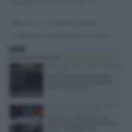
responsabili dei contenuti da loro inseriti -
Info
Devi
effettuare il login
per poter commentare
La discussione è consultabile anche
qui
, sul forum.
FOCUS
XGIMI Titan Noir Ultra Max a Bologna
il 23 luglio
Giovedì 23 luglio da Audio Quality,
presentazione del nuovo proiettore
XGIMI Titan Noir Ultra...
Sony Bravia 9 II vs. Hisense UR9S vs.
TCL C8L il 13 luglio a Roma
Il prossimo 13 luglio a Roma, da
Gruppo Garman, ripeteremo lo shoot-
out tra i TV RGB Mini-LED...