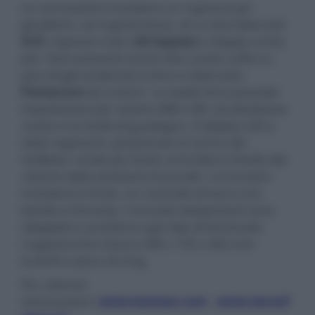
Le connessioni includono un ingresso per
giradischi, sei ingressi linea, di cui due bilanciati
XLR
, ingresso main (
AV bypass
) e doppia uscita
pre. Sono presenti anche due uscite cuffia su
jack single ended da 6,3mm e bilanciato
Pentaconn
da 4,4mm. Lo stadio fono prevede
impostazioni per testine MM o MC ad alta/bassa
uscita e tre livelli di guadagno. Il display LED a
sette segmenti, posizionato al centro dei
VuMeter, rende più facile controllare il livello del
volume dalla posizione di ascolto. Le funzioni
includono il mute, un controllo di tono a tre
bande e il bi-amp. I morsetti altoparlanti sono
sdoppiati e accettano ogni tipo di terminale.
L'apparecchio misura 440 x 193 x 463 mm
(LxAxP) e pesa 29,4 kg.
Per ulteriori
informazioni:
www.luxman.com
-
www.tecnof