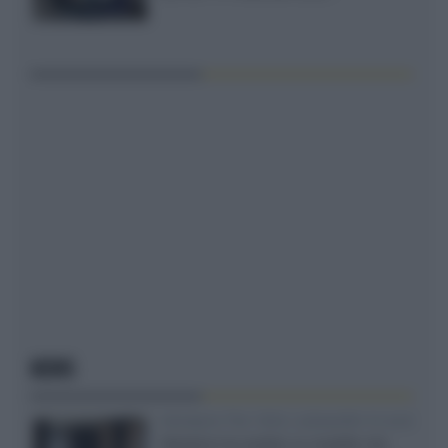
NEWS
Velodyne The 1824, subwoofer hi-end
Velodyne ha svelato un modello che