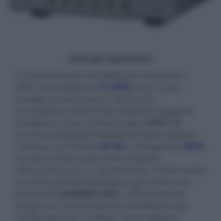
- click per ingrandire -
Luxman presenta l'amplificatore integrato L-
509Z, che sostituisce
l'L-509X
come nuovo
modello di riferimento in classe A/B.
L'architettura ODNF (Only Distortion Negative
Feedback) è stata sostituita dalla
LIFES 1.0
(Luxman Integrated Feedback Engine System),
condivisa con il finale
M-10X
e l'integrato
L-507Z
,
che per la prima volta viene utilizzata
nella sezione pre e in quella finale. Il triplo stadio
di uscita push-pull Darlington garantisce una
potenza di
2x240W/4 ohm
. L'alimentazione
integra un trasformatore EL da 600VA e otto
condensatori da 10.000µF. Viene adottata