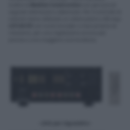
inoltre la
Beeline Construction
con percorsi di
segnale ottimizzati e abbreviati. Per il controllo di
volume viene utilizzato un attenuatore a 88 step
LECUA-EX
con nuovi encoder e meccanismo di
rotazione, per una regolazione ancora più
precisa e una maggiore scorrevolezza.
- click per ingrandire -