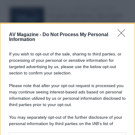
Disney+, le novità di agosto 2026
Ad agosto 2026 Disney+ Italia propone
il ritorno di Futurama, il nuovo evento
conclusivo de...»
AV Magazine -
Do Not Process My Personal
Information
McIntosh MX124, pre-decoder A/V
If you wish to opt-out of the sale, sharing to third parties, or
con Dirac Live Room Correction
processing of your personal or sensitive information for
McIntosh espande la gamma con
targeted advertising by us, please use the below opt-out
un'elettronica 13.4 canali, dotata di
section to confirm your selection.
autocalibrazione con Dirac...»
Please note that after your opt-out request is processed you
may continue seeing interest-based ads based on personal
Novità Apple TV+ a agosto 2026: tutte
le uscite ufficiali e il calendario
information utilized by us or personal information disclosed to
Apple TV+ inaugura agosto 2026 con il
third parties prior to your opt-out.
ritorno di alcune delle sue produzioni
più apprezzate,...»
You may separately opt-out of the further disclosure of your
personal information by third parties on the IAB’s list of
downstream participants.