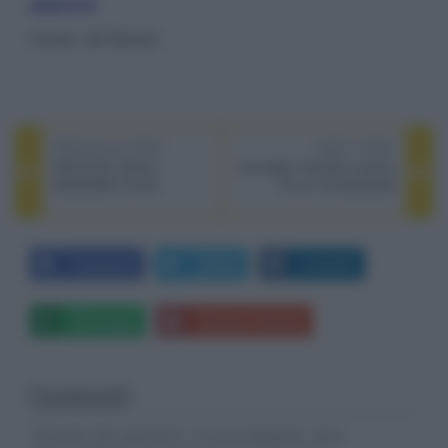
uturo.it
Fonte: AV Watch
PREVIOUS POST
NEXT POST
TAD-D700, lettore
Soundbar Yamaha e promo
SACD/DAC hi-end
fino al 18 Novembre
Facebook
Twitter
LinkedIn
Whatsapp
Stampa l'articolo
Commenti
Gli autori dei commenti, e non la redazione, sono