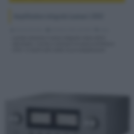
Amplificatore integrato Luxman L-509Z
Riccardo Riondino
28 Ottobre 2022, alle 08:32
audio
Luxman annuncia il nuovo integrato classe A/B di
riferimento, il primo a utilizzare la nuova architettura
LIFES 1.0 anche nello stadio di pre-amplificazione