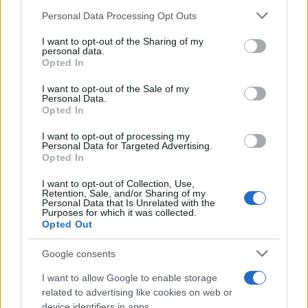
Le funzioni nascoste più utili
all’interno degli smartphone
Personal Data Processing Opt Outs
This information may also be disclosed by us to third parties
Dietro le funzioni più comuni di Android
on the IAB’s List of Downstream Participants that may further
e iPhone si nascondono strumenti poco
I want to opt-out of the Sharing of my
disclose it to other third parties.
personal data.
conosciuti...»
Opted In
Please note that this website/app uses one or more Google
services and may gather and store information including but
I want to opt-out of the Sale of my
Amazon Prime Video le novità di
Personal Data.
not limited to your visit or usage behaviour. You may click to
agosto 2026
Opted In
grant or deny consent to Google and its third-party tags to
Prime Video ha annunciato le principali
use your data for below specified purposes in below Google
novità in arrivo ad agosto 2026: tra i
I want to opt-out of processing my
consent section.
Personal Data for Targeted Advertising.
titoli di punta...»
Opted In
I want to opt-out of Collection, Use,
Retention, Sale, and/or Sharing of my
Personal Data that Is Unrelated with the
Purposes for which it was collected.
Opted Out
Google consents
I want to allow Google to enable storage
related to advertising like cookies on web or
device identifiers in apps.