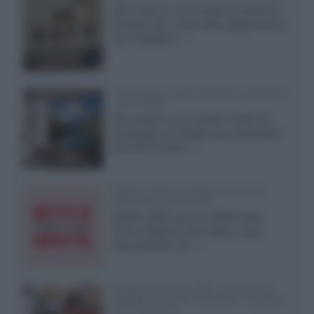
KEF svela un nuovo sistema senza fili
di fascia alta, frutto della collaborazione
con il designer...»
LG Display: nuovi OLED più economici
a due strati
Per rendere TV e monitor OLED più
accessibili, LG Display sta sviluppando
pannelli Tandem...»
Netflix: tutte le novità in uscita in
Italia ad agosto 2026
Agosto 2026 porta su Netflix Italia
nuove stagioni molto attese, serie
internazionali, film...»
Vendere online cuffie, auricolari e
speaker portatili tra privati: la guida
alle spedizioni