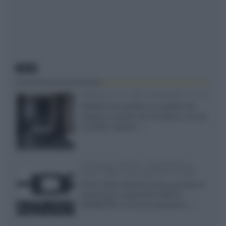
NEWS
Velodyne The 1824, subwoofer hi-end
Velodyne ha svelato un modello che
integra un woofer da 18 pollici e uno da
24 pollici, capace...»
Samsung: HDR10+ ADVANCED su
Prime Video sulla gamma TV 2026
Prime Video diventa il primo servizio di
streaming a supportare HDR10+
ADVANCED, la nuova evoluzione...»