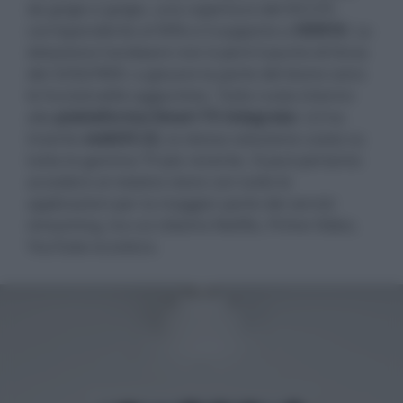
da grigio a grigio, una copertura del DCI-P3
corrispondente al 90% e il supporto a
HDR10
. La
dotazione hardware non è però il punto di forza
del 32SQ780S: a giocare la parte del leone sono
le funzionalità aggiuntive. Tutto ruota intorno
alla
piattaforma Smart TV integrata
: LG ha
inserito
webOS 22,
la stessa soluzione usata su
tutta la gamma TV più recente. Si può pertanto
accedere al relativo store con tutte le
applicazioni per la maggior parte dei servizi
streaming, tra cui citiamo Netflix, Prime Video,
YouTube eccetera.