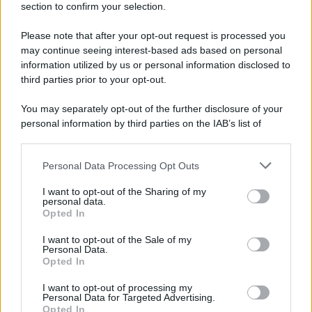
section to confirm your selection.
autocalibrazione con Dirac...»
Please note that after your opt-out request is processed you
may continue seeing interest-based ads based on personal
Novità Apple TV+ a agosto 2026: tutte
le uscite ufficiali e il calendario
information utilized by us or personal information disclosed to
Apple TV+ inaugura agosto 2026 con il
third parties prior to your opt-out.
ritorno di alcune delle sue produzioni
più apprezzate,...»
You may separately opt-out of the further disclosure of your
personal information by third parties on the IAB’s list of
downstream participants.
Le funzioni nascoste più utili
all’interno degli smartphone
Personal Data Processing Opt Outs
This information may also be disclosed by us to third parties
Dietro le funzioni più comuni di Android
on the IAB’s List of Downstream Participants that may further
e iPhone si nascondono strumenti poco
I want to opt-out of the Sharing of my
disclose it to other third parties.
personal data.
conosciuti...»
Opted In
Please note that this website/app uses one or more Google
services and may gather and store information including but
I want to opt-out of the Sale of my
Amazon Prime Video le novità di
Personal Data.
not limited to your visit or usage behaviour. You may click to
agosto 2026
Opted In
grant or deny consent to Google and its third-party tags to
Prime Video ha annunciato le principali
use your data for below specified purposes in below Google
novità in arrivo ad agosto 2026: tra i
I want to opt-out of processing my
consent section.
Personal Data for Targeted Advertising.
titoli di punta...»
Opted In