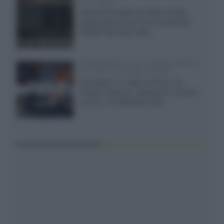
il 23 luglio
Giovedì 23 luglio da Audio Quality,
presentazione del nuovo proiettore
XGIMI Titan Noir Ultra...
Sony Bravia 9 II vs. Hisense UR9S vs.
TCL C8L il 13 luglio a Roma
Il prossimo 13 luglio a Roma, da
Gruppo Garman, ripeteremo lo shoot-
out tra i TV RGB Mini-LED...