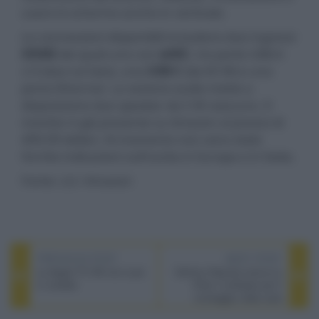
usare lo schermo anche in verticale.
Le connessioni disponibili includono due ingressi
HDMI
dei quali uno con
eARC
, tre porte USB-A
2.0 (due sul lato), una
USB-C
(da 65 W) e una
porta Ethernet. La sezione audio mette a
disposizione due speaker da 5 W ciascuno. Il
monitor è già presente su Amazon al prezzo di
499,99 dollari. Al momento non sono state
fornite indicazioni sull'uscita in Europa e in Italia.
Fonte: LG / Amazon
PREVIOUS POST
NEXT POST
La Apple TV HD non è più
DaVinci Resolve arriva su
in vendita
iPad: il software per il
montaggio video sarà
gratuito