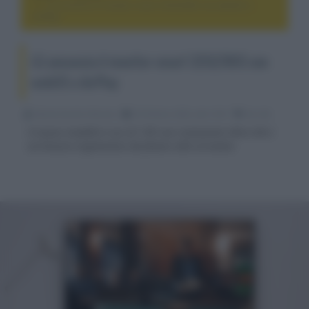
LG annuncia il monitor smart 32SQ780S con webOS e
AirPlay
LG annuncia il monitor smart 32SQ780S con
webOS e AirPlay
Nicola Zucchini Buriani
20 Ottobre 2022, alle 13:01
4k e 8k
Il nuovo modello è un 32" IPS con risoluzione Ultra HD e
un braccio ergonomico da fissare alla scrivania