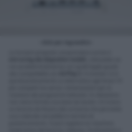
- click per ingrandire -
Le funzioni proposte comprendono anche il
mirroring dei dispositivi mobili
, utilizzabile sia
con prodotti Android sia con quelli Apple grazie
alla compatibilità con
AirPlay 2
. Il monitor LG è
quindi praticamente un'alternativa agli Smart TV
più compatti ma senza i sintonizzatori per la
ricezione dei programmi televisivi. In dotazione
non viene fornita una base da tavolo: c'è invece
un braccio da fissare alla scrivania che permette
una notevole versatilità in termini di
posizionamento. Si può regolare la rotazione,
l'estensione del braccio, l'altezza, l'inclinazione e