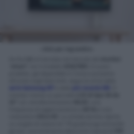
- click per ingrandire -
Anche
LG
si è lanciata nel mercato dei
monitor
"
smart
" con il modello
32SQ780S
. Il nuovo
prodotto, già disponibile in Corea e prossimo
all'uscita negli Stati Uniti, segue le orme della
serie Samsung M7
e della
più recente M8
. Il
monitor monta un pannello
LCD di tipo VA da
32"
con retroilluminazione
WLED
, una
frequenza di aggiornamento a
60
Hz
e una
risoluzione
Ultra
HD
. La scheda tecnica riporta
un angolo di visione di 178 gradi lungo entrambi
gli assi, una luminanza tipica (non il picco) di
250