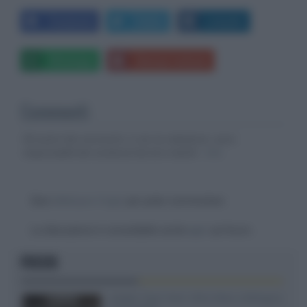
Facebook
Twitter
LinkedIn
Whatsapp
Stampa l'articolo
Commenti
Gli autori dei commenti, e non la redazione, sono
responsabili dei contenuti da loro inseriti -
Info
Devi
effettuare il login
per poter commentare
La discussione è consultabile anche
qui
, sul forum.
FOCUS
XGIMI Titan Noir Ultra Max a Bologna