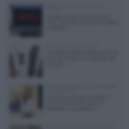
Netflix: supporto 4K su Google
Chrome
Il browser Chrome, finora limitato al
1080p, consente ora la visione di Netflix
in Ultra HD...»
Diffusori Q Acoustics 3040c
Il produttore britannico espande la serie
entry level 3000c con un secondo, più
compatto,...»
Samsung Display: OLED DisplayHDR
True Black 1400
Il costruttore coreano ha svelato il
primo pannello OLED capace di
mantenere una luminanza...»
KEF LS Luxe, diffusori attivi wireless