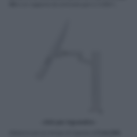
nit
e un rapporto di contrasto pari a 3.000:1.
- click per ingrandire -
Abbiamo poi un tempo di risposta di
5 ms GtG
,