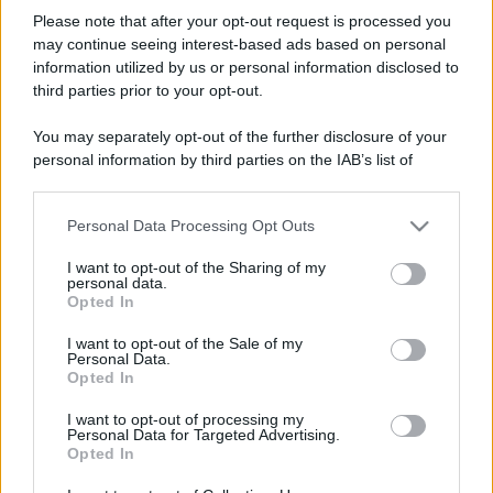
Please note that after your opt-out request is processed you
may continue seeing interest-based ads based on personal
information utilized by us or personal information disclosed to
third parties prior to your opt-out.
You may separately opt-out of the further disclosure of your
personal information by third parties on the IAB’s list of
downstream participants.
Personal Data Processing Opt Outs
This information may also be disclosed by us to third parties
on the IAB’s List of Downstream Participants that may further
I want to opt-out of the Sharing of my
disclose it to other third parties.
personal data.
Opted In
Please note that this website/app uses one or more Google
services and may gather and store information including but
I want to opt-out of the Sale of my
Personal Data.
not limited to your visit or usage behaviour. You may click to
Opted In
grant or deny consent to Google and its third-party tags to
use your data for below specified purposes in below Google
I want to opt-out of processing my
consent section.
Personal Data for Targeted Advertising.
Opted In