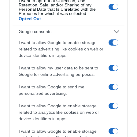
I want to opt-out of Collection, Use,
Retention, Sale, and/or Sharing of my
Personal Data that Is Unrelated with the
Purposes for which it was collected.
Devi accedere o registrarti per rispondere qui.
Opted Out
Facebook
X (Twitter)
Bluesky
LinkedIn
Reddit
Pinterest
Tumblr
WhatsApp
Email
Li
Condividi:
Google consents
I want to allow Google to enable storage
related to advertising like cookies on web or
device identifiers in apps.
I want to allow my user data to be sent to
Google for online advertising purposes.
I want to allow Google to send me
personalized advertising.
I want to allow Google to enable storage
related to analytics like cookies on web or
device identifiers in apps.
I want to allow Google to enable storage