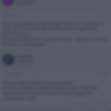
D
New member
1 Marzo 2020
#5
ho comprato proprio oggi la elgato 4k60 mk1 ..(io avevo la
mk2) ..mi hanno consigliato di provarla per registare le
partite da sky Q ..
probabilmente servira' anche uno Switch ...qualcuno sa come
funziona ? o l'ha provata ?
Nordata
Moderatore
2 Marzo 2020
#6
Rimane sempre valida la mia perplessità.
Chi ti ha consigliato questa soluzione riesce a registrare
regolarmente le partite trasmesse da Sky (registrarle
ovviamente in HD)?
Ultima modifica:
2 Marzo 2020