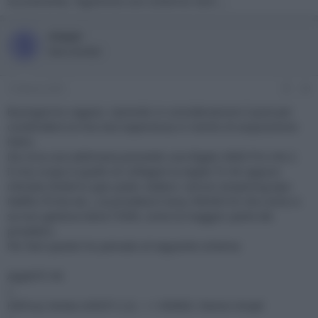
sicuramente, registrerai uno schermo nero ...
steppi
S
New member
13 Marzo 2021
#8
Buongiorno ragazzi, riprendo in considerazione il post per
condividere la mia neo-esperienza in merito di acquisizione
hdmi.
Da circa una settimana possiedo una Elgato 4k60 Pro mk.2.
Il mio scopo è quello di collegare la Apple TV 4k oppure
nNvidia shield tv (per poter vedere i servizi streaming tipo
Netflix Prime etc..) al proiettore Sony VW260 ES che come si
sa non gestisce bene l'HDR, come la maggior parte dei
proiettori.
Per fare questo ho pensato al seguente schema:
AppleTV 4K
|
HDFury Vertex (HDCP 2.2) ---> HDMI2: Denon Ampli