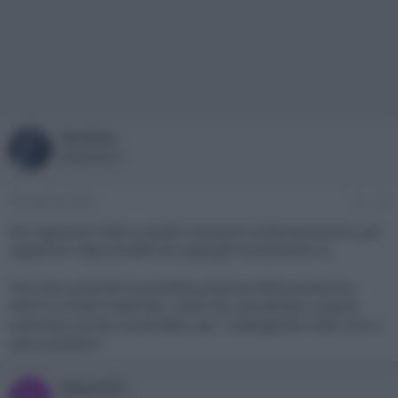
Nordata
Moderatore
29 Febbraio 2020
#4
Per registrare video a quelle risoluzioni andrà benissimo, per
registrare video protetti da copyright ovviamente no.
Tieni ben presente la possibile presenza della protezione
HDCP su molto materiale, credo che, ad esempio, quanto
trasmesso da Sky sia protetto, per i videogames credo non vi
siano problemi.
Dany1977