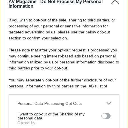
AV Magazine -
Do Not Process My Personal
Information
Leggendo bene le specifiche tecniche viene proprio
specificato che il passaggio dei metadati hdr viene passato..
If you wish to opt-out of the sale, sharing to third parties, or
Risolto il problema hdr avrei il sistema perfetto, forse un
processing of your personal or sensitive information for
pochino sotto al Radiance Pro, ma ad un costo nettamente
targeted advertising by us, please use the below opt-out
inferiore...
section to confirm your selection.
Vi tengo in informati, se funziona tutto, faccio un breve
Please note that after your opt-out request is processed you
tutorial...!
may continue seeing interest-based ads based on personal
information utilized by us or personal information disclosed to
third parties prior to your opt-out.
You may separately opt-out of the further disclosure of your
personal information by third parties on the IAB’s list of
downstream participants.
Personal Data Processing Opt Outs
This information may also be disclosed by us to third parties
on the IAB’s List of Downstream Participants that may further
I want to opt-out of the Sharing of my
disclose it to other third parties.
personal data.
Opted In
Please note that this website/app uses one or more Google