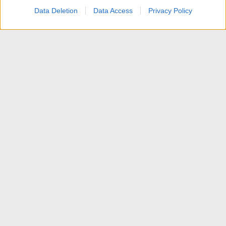
Data Deletion
Data Access
Privacy Policy
Editing e Videocamere HD
Contattaci
Termini d'uso
Privacy policy
Aiuto
Home
R
S
S
®
Community platform by XenForo
© 2010-2025 XenForo Ltd.
Traduzione italiana Xenforo