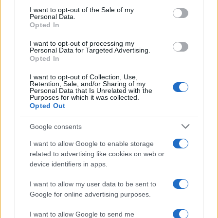
services and may gather and store information including but
I want to opt-out of the Sale of my
Personal Data.
not limited to your visit or usage behaviour. You may click to
Opted In
grant or deny consent to Google and its third-party tags to
use your data for below specified purposes in below Google
I want to opt-out of processing my
consent section.
Personal Data for Targeted Advertising.
Opted In
I want to opt-out of Collection, Use,
Retention, Sale, and/or Sharing of my
Personal Data that Is Unrelated with the
Purposes for which it was collected.
Opted Out
Devi accedere o registrarti per rispondere qui.
Google consents
Facebook
X (Twitter)
Bluesky
LinkedIn
Reddit
Pinterest
Tumblr
WhatsApp
Email
Li
Condividi:
I want to allow Google to enable storage
related to advertising like cookies on web or
device identifiers in apps.
I want to allow my user data to be sent to
Google for online advertising purposes.
I want to allow Google to send me