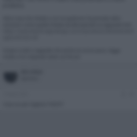
problema.
Altra cosa che chiedo a voi se qualcuno ha provato altre
soluzioni come quella linkata da @oceano60 al seguente link:
https://www.blackmagicdesign.com/it/products/decklink/tech
specs/W-DLK-36
Grazie a tutti e sappiate che anche se scrivo poco, leggo
molto e ho imparato tanto sul forum
Microfast
Operatore
13 Marzo 2021
#9
Cosa usi per togliere l'HDCP?