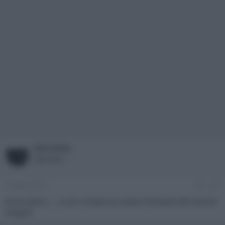
Microfast
Operatore
14 Marzo 2021
#13
Ah be allora ..., io ero rimasto al custom firmware del vecchio
Integral