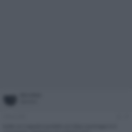
Microfast
Operatore
2 Marzo 2020
#7
Esatto se il segnale è protetto con hdcp e purtroppo lo è