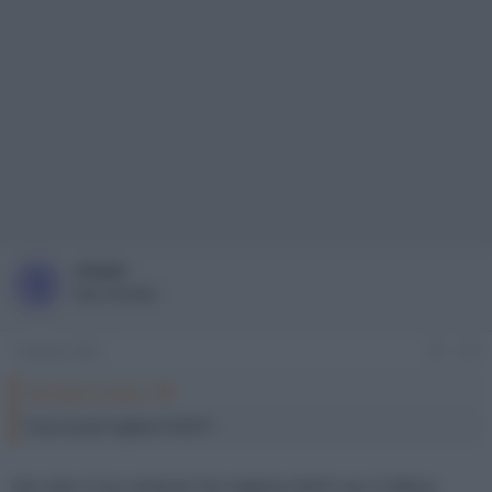
steppi
S
New member
13 Marzo 2021
#10
Microfast ha detto:
Cosa usi per togliere l'HDCP?
Hai visto il mio schema? Per togliere HDCP uso il Hdfury