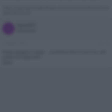
https://www.blackmagicdesign.com/it/products/decklink/tech
specs/W-DLK-36
Dany1977
D
New member
29 Febbraio 2020
#3
Potete spiegarmi meglio ….se possono fare al caso mio ..per
quello che voglio fare ?
grazie