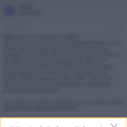
steppi
S
New member
17 Marzo 2021
#14
Aggiornamento sulla questione Elgato:
La scheda di acquisizione funziona abbastanza bene, fa il suo
dovere, però purtroppo l'unico limite è la mancanza di
passaggio dei metadati dell'HDR / Dolby Vision, la scheda fa
una specie di HDR Tone Mapping interno, fatto molto
grossolano e soprattutto senza parametri da configurare,
quindi collegato poi il tutto al vpr ci sono colori a caso
sballati.. Quindi ad oggi con i video Netflix / Disney+ etc..
senza hdr, vi assicuro che diventa tutto un altro mondo,
perchè Madvr gira benissimo..
Per (cercare) di risolvere il problema "hdr" ho ordinato questa
scheda che dovrebbe arrivare venerdì:
https://www.blackmagicdesign.com/products/decklink/techs
pecs/W-DLK-33