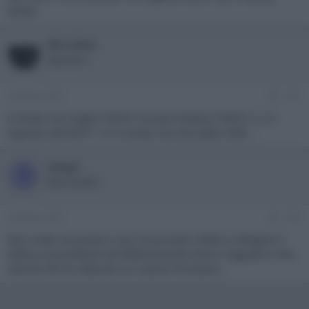
Vertex
Microfast
Operatore
14 Marzo 2021
#11
Il Vertex non toglie l'HDCP, ma può traslare l'HDCP 2.2 in
ingresso all'HDCP 1.4 in uscita, ma così addio HDR ...
steppi
S
New member
14 Marzo 2021
#12
Non credo sia proprio così, ho provato infatti a collegare il
Hdfury al proiettore ed effettivamente entra il segnale in hdr...
Calcola che ho ottenuto un custom firmware....