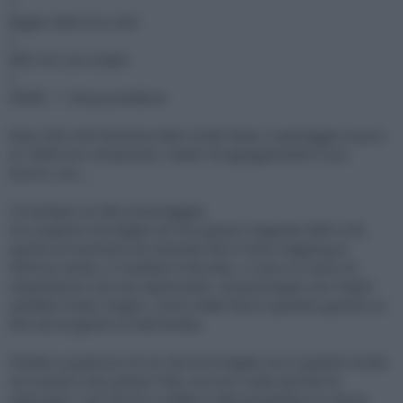
|
Elgato 4k60 Pro mk2
|
MPC-HC con madvr
|
HDMI --> Sony proiettore
Devo dire che funziona tutto molto bene, il passaggio è puro
al 100% non compresso, madvr fa egregiamente il suo
lavoro, ma....
C'è sempre un MA (mannaggia)
Ho scoperto che Elgato 4k non passa il segnale HDR o DV,
quindi al momento sto facendo fare il tone mapping al
HDFury Vertex, il risultato è discreto, ci sono un sacco di
impostazioni che sto esplorando, ma purtroppo con madvr
sarebbe molto meglio, come infatti faccio quando guardo un
film da sorgente su hdd diretto.
Chiedo a qualcuno di voi che ha la elgato se in qualche modo
sia riuscito a far pasare l'hdr, ma non credo perchè ho
setacciato i vari forum e reddit e tutti presentano lo stesso