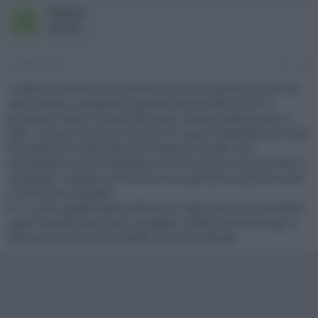
Acutus
A
Member
22 Aprile 2022
#9
I video di confronto e le prime recensioni parlano di più che
cento parole, soprattutto quando pronunciate da chi è
prevenuto verso il brand Samsung. Tempo qulache anno e
tutti i criticoni da forum avranno in casa un pannello Qd Oled
di produzione Samsung. Però capisco che per certi
miscredenti occorra aspettare la recensione di Vincent Theo o
compagni, incapaci come sono di un pensiero autonomo nel
riconoscere la qualità.
P.s. su altri aspetti basta informarsi: tutti sanno che Amoled e
super Amoled sono stari sviluppati e diffusi da Samsung, lo
dimostra la storia dei modelli commercializzati.