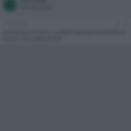
Franco Rossi
F
Well-known member
13 Aprile 2022
#3
Insomma se usciranno, i tv Oled di samsung con pannello LG
saranno i piu scadenti di tutti.