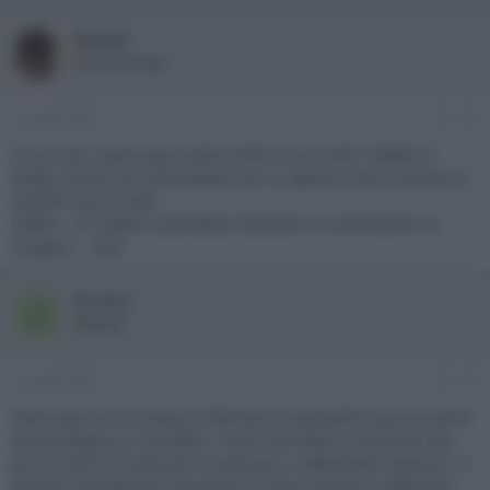
Ryusei
Active member
14 Aprile 2022
#4
E non solo, Samsung insiste anche a non voler mettere il
Dolby Vision! Ciò nonostante non si capisce come continua a
vendere più di tutti…
Oddio… In realtà si potrebbe chiamare circonvenzione di
incapaci… :asd:
Acutus
A
Member
14 Aprile 2022
#5
Samsung non ha nessun interesse ovviamente a promuovere
la tecnologia Lg. Tra l'altro i nuovi Qd Oled si mostrano dai
primi video di confronti e recensioni, nettamente superiori. E
sembra scenderanno di prezzo in futuro grazie a metodi di