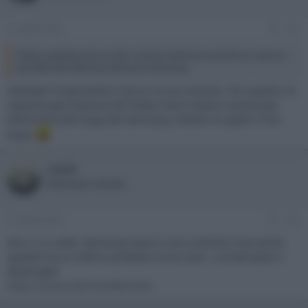
22 Aprile 2022
#11
Tempo qulache anno e tutti i criticoni da forum avranno in casa un
pannello Qd Oled di produzione Samsung.
Aahahah l'importante è che tu ne sia convinto. Per quanto mi
riguarda già l'assenza del Dolby Vision basta e avanza per
tenermene alla larga dai Samsung. Intanto mi godo il mio
Pana!
rooob
Well-known member
25 Aprile 2022
#12
Non ci si crede, Samsung riesce a non smentirsi mai anche
quando ha un ottimo prodotto tra le mani...ricorda tanto il
diesel gate
https://youtu.be/rhto9MmiExE