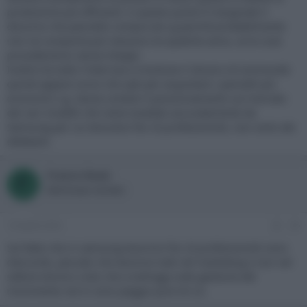
produzione più efficienti. A questo punto è marginale il
discorso che pannello compra da Lg perché probabilmente
non ne comprerà più nessuno tra qualche anno, se le cose
procederanno senza intoppi.
Inoltre ha tutto l'interrsse a mostrare il divario di luminosità
quindi appare ovvio che opti per acquistare i pannelli più
economici Lg. Senza contare il posizionamento sul mercato
dei vari modelli che viene studiato accuratamente da
Samsung per cui lavorano fior di professionisti, non certo dei
dilettanti.
Franco Rossi
F
Well-known member
14 Aprile 2022
#6
Sul fatto che in samsung lavorino fior di professionisti sono
d'accordo, peccato che lavorino tutti nel marketing e non nel
settore tecnico visto che a tutt'oggi sulla gestione del
movimento nei tv sono peggio pure di LG.