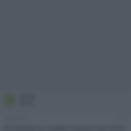
Acutus
A
Member
19 Aprile 2022
#7
Senza Samsung non ci sarebbero né gli ottimi super Amoled