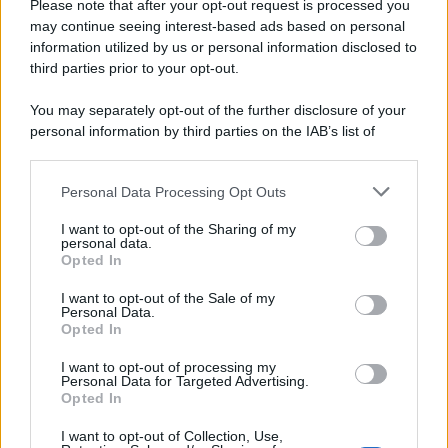
Please note that after your opt-out request is processed you
gamut esteso (ma che sempre corretto deve essere....)
may continue seeing interest-based ads based on personal
information utilized by us or personal information disclosed to
third parties prior to your opt-out.
You may separately opt-out of the further disclosure of your
personal information by third parties on the IAB’s list of
downstream participants.
Personal Data Processing Opt Outs
This information may also be disclosed by us to third parties
on the IAB’s List of Downstream Participants that may further
I want to opt-out of the Sharing of my
disclose it to other third parties.
personal data.
Opted In
Please note that this website/app uses one or more Google
services and may gather and store information including but
I want to opt-out of the Sale of my
Personal Data.
not limited to your visit or usage behaviour. You may click to
Opted In
grant or deny consent to Google and its third-party tags to
use your data for below specified purposes in below Google
I want to opt-out of processing my
consent section.
Personal Data for Targeted Advertising.
Opted In
I want to opt-out of Collection, Use,