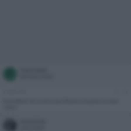
Franco Rossi
F
Well-known member
22 Aprile 2022
#10
Miscredenti? Mi sa che la tua tifoseria ti ha preso la mano
:sofico:
marcocivox
Active member