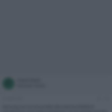
Franco Rossi
F
Well-known member
26 Aprile 2022
#13
Samsung non ha mai puntato alla massima fedeltà di
riproduzione come Sony e Panasonic, ma ha sempre puntato