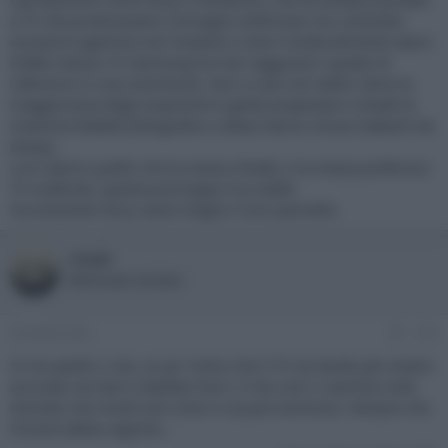
a TV che producessero immagini artificiose con contrasto
eccessivo (gamma non lineare) e colori innaturalmente saturi.
Infatti nessun TV Samsung ha mai raggiunto il grado di
reference in una recensione. Non a caso nei settori dove la
maggioranza degli acquirenti è gente preparata e chiede la
massima fedeltà (fotografia e video) hanno chiuso battenti da
tempo.
Loro danno quello che la massa chiede, e la massa preferisce
TV scalibrati, questa purtroppo è la realtà.
Sicuramente Sony userà meglio il loro pannello.
rooob
Well-known member
26 Aprile 2022
#14
Si ma quello ci sta, un po' meno che il TV sia tarato per essere
accurato nei test e sballato fuori. E che così ci caschino tutti
dicendo che mostri più colori e sia più luminoso. Sempre che
Vincent abbia ragione...