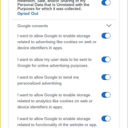
Retention, Sale, and/or Sharing of my
Personal Data that Is Unrelated with the
Purposes for which it was collected.
Opted Out
Devi accedere o registrarti per rispondere qui.
Google consents
Facebook
X (Twitter)
Bluesky
LinkedIn
Reddit
Pinterest
Tumblr
WhatsApp
Email
Li
Condividi:
I want to allow Google to enable storage
related to advertising like cookies on web or
device identifiers in apps.
I want to allow my user data to be sent to
Google for online advertising purposes.
I want to allow Google to send me
personalized advertising.
I want to allow Google to enable storage
related to analytics like cookies on web or
device identifiers in apps.
I want to allow Google to enable storage
related to functionality of the website or app.