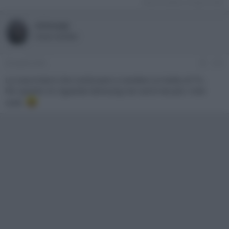
Ultima modifica:
26 Aprile 2022
mitsuagi
Active member
26 Aprile 2022
#15
La cosa triste è che continuano a vendere un botto di TV...
Per quanto mi riguarda Samsung non avrà mai più i miei
soldi.