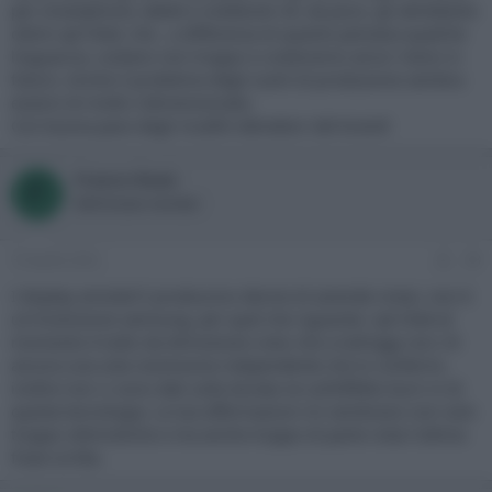
per smartphone, tablet e notebook né, da poco, gli altrettanto
ottimi qd Oled, che , a differenza di quanto pensava qualche
linguaccia, costano non troppo e costeranno ancor meno in
futuro. Anche il problema degli scarti di produzione sembra
essersi di molto ridimensionato.
Con buona pace degli incalliti detrattori del brand!
Franco Rossi
F
Well-known member
19 Aprile 2022
#8
I display amoled li producono decine di aziende cinesi, non è
un'invenzione samsung, per quel che riguarda i qd Oled al
momento è tutto da dimostrare visto che a tutt'oggi non c'è
ancora una sola recensione indipendente che lo confermi,
inoltre non ci sono dati sulla durata ne sull'effetto burn in di
questa tecnologia. Le tue affermazioni mi sembrano non solo
troppo ottimistiche e ma anche troppo di parte vista l'ultima
frase scritta.