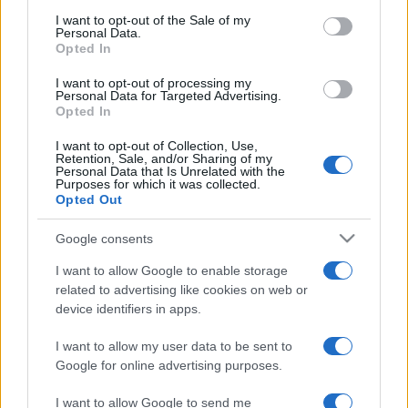
services and may gather and store information including but
I want to opt-out of the Sale of my
Personal Data.
not limited to your visit or usage behaviour. You may click to
Opted In
grant or deny consent to Google and its third-party tags to
use your data for below specified purposes in below Google
Devi accedere o registrarti per rispondere qui.
I want to opt-out of processing my
consent section.
Personal Data for Targeted Advertising.
Opted In
Facebook
X (Twitter)
Bluesky
LinkedIn
Reddit
Pinterest
Tumblr
WhatsApp
Email
Li
Condividi:
I want to opt-out of Collection, Use,
Retention, Sale, and/or Sharing of my
Personal Data that Is Unrelated with the
Purposes for which it was collected.
Opted Out
Google consents
I want to allow Google to enable storage
related to advertising like cookies on web or
device identifiers in apps.
I want to allow my user data to be sent to
Google for online advertising purposes.
I want to allow Google to send me