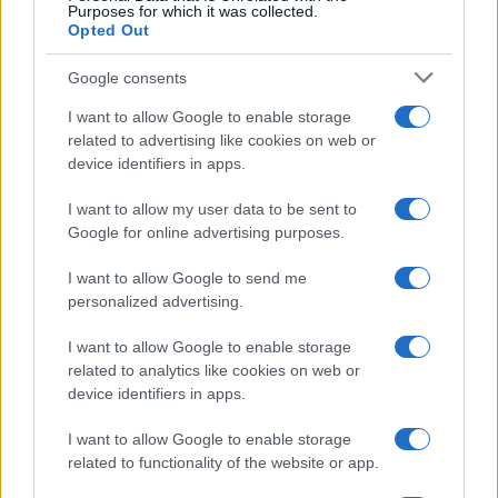
Purposes for which it was collected.
Ultimo
1 di 25
Succ.
Opted Out
Devi accedere o registrarti per rispondere qui.
Google consents
Facebook
X (Twitter)
Bluesky
LinkedIn
Reddit
Pinterest
Tumblr
WhatsApp
Email
Li
Condividi:
I want to allow Google to enable storage
related to advertising like cookies on web or
device identifiers in apps.
I want to allow my user data to be sent to
Google for online advertising purposes.
I want to allow Google to send me
personalized advertising.
I want to allow Google to enable storage
related to analytics like cookies on web or
device identifiers in apps.
I want to allow Google to enable storage
related to functionality of the website or app.