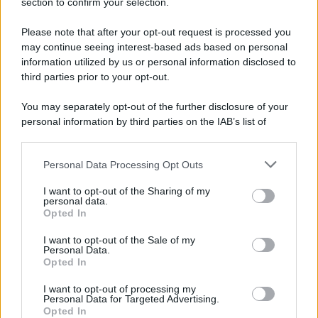
section to confirm your selection.
le mie esigenze.
Attivo ora apple tv+ per i contenuti 4k.
Please note that after your opt-out request is processed you
Ultima modifica:
9 Febbraio 2026
may continue seeing interest-based ads based on personal
information utilized by us or personal information disclosed to
third parties prior to your opt-out.
You may separately opt-out of the further disclosure of your
personal information by third parties on the IAB’s list of
downstream participants.
Personal Data Processing Opt Outs
This information may also be disclosed by us to third parties
on the IAB’s List of Downstream Participants that may further
I want to opt-out of the Sharing of my
disclose it to other third parties.
personal data.
Opted In
Please note that this website/app uses one or more Google
services and may gather and store information including but
I want to opt-out of the Sale of my
Personal Data.
not limited to your visit or usage behaviour. You may click to
Opted In
grant or deny consent to Google and its third-party tags to
use your data for below specified purposes in below Google
I want to opt-out of processing my
consent section.
Personal Data for Targeted Advertising.
Opted In