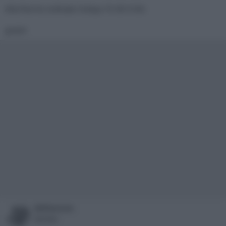
Alla fine ho ordinato l'onkyo TX SR 3100.
grazie
Millenium
Member