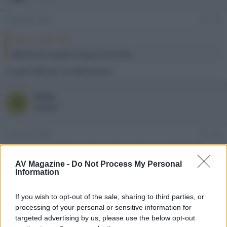
8 Febbraio 2026
#4
balos ha detto:
Alla fine ho ordinato l'onkyo TX SR 3100.
A quali diffusori lo abbineresti?
balos
B
Member
9 Febbraio 2026
#5
Ho dei vecchi diuffori polk: centrale CSi25, frontali RTi28,
surround RTi20 e sub.
AV Magazine -
Do Not Process My Personal
Ero partito da una cosa assai più evoluta per ottenere un 5.1.4
Information
ma oggettivamente la spesa ritengo che non fosse
giustificata. Inoltre l'installazione a soffitto non era di facile
If you wish to opt-out of the sale, sharing to third parties, or
realizzazione.
processing of your personal or sensitive information for
targeted advertising by us, please use the below opt-out
Ora sono contento della scelta fatta che trovo equilibrata per