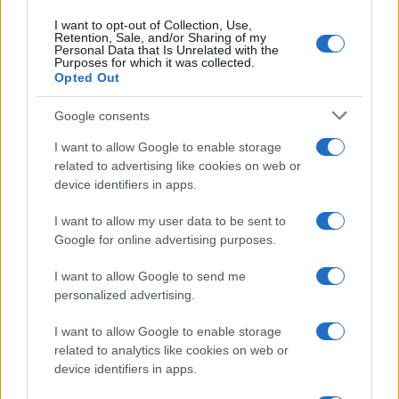
I want to opt-out of Collection, Use,
Retention, Sale, and/or Sharing of my
Personal Data that Is Unrelated with the
Purposes for which it was collected.
Opted Out
Devi accedere o registrarti per rispondere qui.
Google consents
Facebook
X (Twitter)
Bluesky
LinkedIn
Reddit
Pinterest
Tumblr
WhatsApp
Email
Li
Condividi:
I want to allow Google to enable storage
related to advertising like cookies on web or
device identifiers in apps.
I want to allow my user data to be sent to
Google for online advertising purposes.
I want to allow Google to send me
personalized advertising.
I want to allow Google to enable storage
related to analytics like cookies on web or
device identifiers in apps.