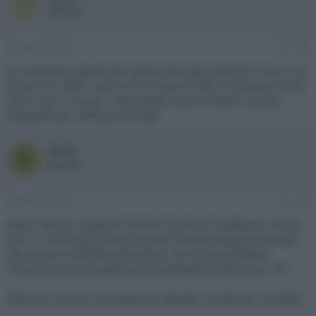
X
Member
4 Febbraio 2026
#2
Io comunque opterei per atmos vero tipo Yamaha rx v6a o un
Denon avr 2800, visto che un sinto di solito si tiene per molti
anni e non si sa mai. I due canali in più al limite li usi per
biamplificare i diffusori frontali.
balos
B
Member
4 Febbraio 2026
#3
penso che per i prossimi 20 anni non farò modifiche, rimarò
col 5.1. anche perchè per avere la corretta disposizone devo
fare alcuen modifiche alla stanza. Ora vorrei prendere
l'hisense C2 pro da abbinare proiettando schermo da 125''.
Penso di riuscire comunque ad ottenere un discreto risultato.