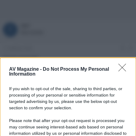
tib7
T
New member
11 Febbraio 2026
#7
Grazie oceano60
AV Magazine -
Do Not Process My Personal
oceano60
Information
Well-known member
If you wish to opt-out of the sale, sharing to third parties, or
11 Febbraio 2026
processing of your personal or sensitive information for
#8
targeted advertising by us, please use the below opt-out
Figurati, se hai già acquistato modello nuovo come non detto,
section to confirm your selection.
ma controlla bene la revisione della scheda di alimentazione
(sempre sia lei il problema andrebbero misurate le tensioni),
Please note that after your opt-out request is processed you
vedo che si possono trovare anche a meno, un
esempio
.
may continue seeing interest-based ads based on personal
information utilized by us or personal information disclosed to