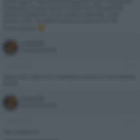
Grazie ragazzi, effettivamente leggendo in giro e soprattutto
chiamando un amico tecnico è uscito fuori che potrebbe
essere la scheda PSU se non proprio il pannello. Costo
almeno 270€, con 900€ ho preso la nuova LG G5 48’’.
Si può chiudere
oceano60
Well-known member
11 Febbraio 2026
#5
Capisco tib7,
Qui
trovi il manuale di servizio se mai ti potesse
servire.
oceano60
Well-known member
11 Febbraio 2026
#6
Tipo a pagina 20 :