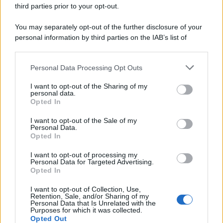
third parties prior to your opt-out.
You may separately opt-out of the further disclosure of your
personal information by third parties on the IAB’s list of
downstream participants.
Personal Data Processing Opt Outs
This information may also be disclosed by us to third parties
on the IAB’s List of Downstream Participants that may further
I want to opt-out of the Sharing of my
disclose it to other third parties.
personal data.
Opted In
Please note that this website/app uses one or more Google
services and may gather and store information including but
I want to opt-out of the Sale of my
Personal Data.
not limited to your visit or usage behaviour. You may click to
Opted In
grant or deny consent to Google and its third-party tags to
use your data for below specified purposes in below Google
I want to opt-out of processing my
consent section.
Personal Data for Targeted Advertising.
Opted In
I want to opt-out of Collection, Use,
Retention, Sale, and/or Sharing of my
Personal Data that Is Unrelated with the
Purposes for which it was collected.
Opted Out