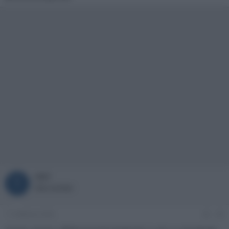
tib7
T
New member
11 Febbraio 2026
#4