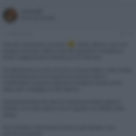
oceano60
Well-known member
11 Febbraio 2026
#3
Ciao tib7 benvenuto sul forum
, saluto iafaccio, vero non
sempre conviene, tuttavia dovresti guardare il modello di
Power Supply Board installata sul LG 55G16LA.
Fai attenzione e se non sei sicuro non procedere, sulla scheda
di alimentazione trovi la parte con tensioni alte e i
condensatori di grossa capacità rimangono carichi anche
dopo aver scollegato la rete elettrica.
Generalmemente nel caso piu' banale potrebbe saltare il
fusibile, ma molto spesso non è il guasto ma l'effetto dello
stesso.
Puoi chiedere informazioni anche su
plc forum
, trovi
persone preparate.