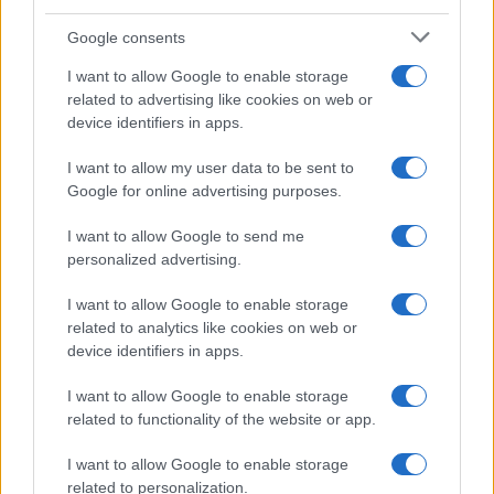
Devi accedere o registrarti per rispondere qui.
Google consents
Facebook
X (Twitter)
Bluesky
LinkedIn
Reddit
Pinterest
Tumblr
WhatsApp
Email
Li
Condividi:
I want to allow Google to enable storage
related to advertising like cookies on web or
device identifiers in apps.
I want to allow my user data to be sent to
Google for online advertising purposes.
I want to allow Google to send me
personalized advertising.
I want to allow Google to enable storage
related to analytics like cookies on web or
device identifiers in apps.
I want to allow Google to enable storage
related to functionality of the website or app.
I want to allow Google to enable storage
related to personalization.