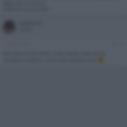
Oppo non ce ne sono.
Il bdt 460 fa così schifo ?
maveric77
Sospeso
15 Febbraio 2015
#9
Ma il 460 ha solo l'hdmi, il 500 intendo usato era sul
mercatino a 200euro, sei errivato tardi per poco