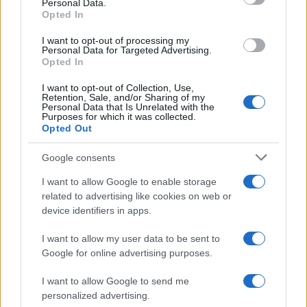
Personal Data.
not limited to your visit or usage behaviour. You may click to
Opted In
grant or deny consent to Google and its third-party tags to
use your data for below specified purposes in below Google
I want to opt-out of processing my
consent section.
Personal Data for Targeted Advertising.
Opted In
I want to opt-out of Collection, Use,
Retention, Sale, and/or Sharing of my
Personal Data that Is Unrelated with the
Purposes for which it was collected.
Opted Out
Devi accedere o registrarti per rispondere qui.
Google consents
Facebook
X (Twitter)
Bluesky
LinkedIn
Reddit
Pinterest
Tumblr
WhatsApp
Email
Li
Condividi:
I want to allow Google to enable storage
related to advertising like cookies on web or
device identifiers in apps.
I want to allow my user data to be sent to
Google for online advertising purposes.
I want to allow Google to send me
personalized advertising.