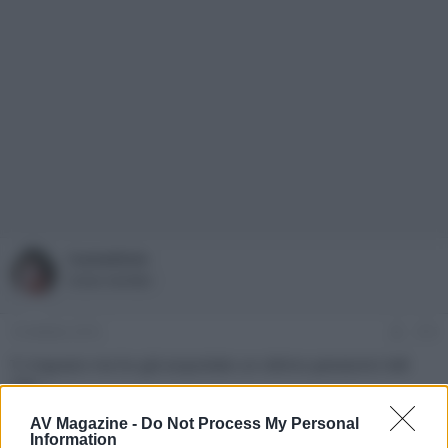
ivanedixie
Active member
14 Ottobre 2016
#16
Ti ringrazio ma ho già acquistato un ottimo panasonic bdt
700....
AV Magazine -
Do Not Process My Personal
pelo1986
Information