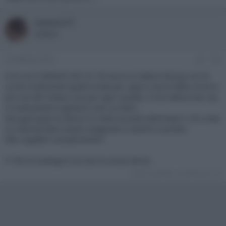
maveric77
Sospeso
16 Febbraio 2015
#12
A te con il DENON AVC A1 SE serve un lettore bluray con le
uscite multicanali quelle tonde per capirci (sono fatte come le
pre out del l'onkyo una per ogni canale), il mio lettore blu ray
il multicanale lo gestisce solo su hdmi.
Ma qyel popò di denon lo metti al posto dell'onkyo? L'ho visto
su internet deve essere esagerato a sentirlo suonare.
Mei cogli@ni complimenti!!!!
Il 790 di analogico ha solo le uscite stereo
Ultima modifica:
16 Febbraio 2015