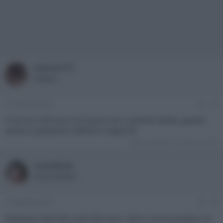
maveric77
Sospeso
15 Febbraio 2015
#7
X me con 200 euro sul nuovo non ci prendi niente, guarda
anche in panasonic bdt500 e l'oppo 83
Ultima modifica:
15 Febbraio 2015
ivanedixie
Active member
15 Febbraio 2015
#8
Panasonic bdt 500 costa 300 euro...Non ci arrivo proprio, di