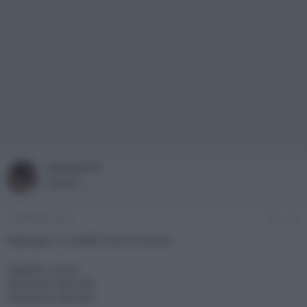
maveric77
Sospeso
16 Febbraio 2015
#13
Ragruppo 3 modelli che ho trovato
Oppo83. Liscio
Panasonic bdt 500
Panasonic bdt 300