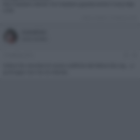
Ma ti bastano stereo? Se ti bastano guarda anche il sony bdp-
s790
Ultima modifica:
15 Febbraio 2015
ivanedixie
Active member
15 Febbraio 2015
#6
Volevo far veicolare le nuove codifiche dal lettore blu ray.....e
purtroppo non me ne intendo.