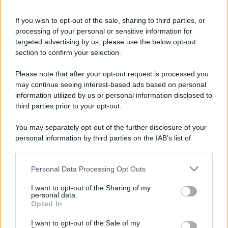
New member
If you wish to opt-out of the sale, sharing to third parties, or
16 Ottobre 2016
#17
processing of your personal or sensitive information for
targeted advertising by us, please use the below opt-out
Certo, avessi visto la data dell'ultima risposta avrei anche
section to confirm your selection.
potuto immaginarmelo
Please note that after your opt-out request is processed you
Scusa di nuovo e tante belle cose!!
may continue seeing interest-based ads based on personal
information utilized by us or personal information disclosed to
third parties prior to your opt-out.
You may separately opt-out of the further disclosure of your
personal information by third parties on the IAB’s list of
downstream participants.
Personal Data Processing Opt Outs
This information may also be disclosed by us to third parties
on the IAB’s List of Downstream Participants that may further
I want to opt-out of the Sharing of my
disclose it to other third parties.
personal data.
Opted In
Please note that this website/app uses one or more Google
services and may gather and store information including but
I want to opt-out of the Sale of my