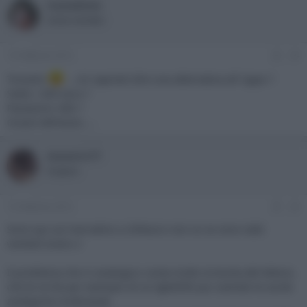
ivanedixie
Active member
15 Febbraio 2015
#4
Trovarlo
....mi sapresti dire una alternativa all 'oppo ?
Sotto i 200 euro ?
Panasonic 460 ?
Grazie dell'aiuto.....
maveric77
Sospeso
15 Febbraio 2015
#5
Sono qui sul mercatino a 200euro non so se sono stati
venduti erano 2
Il problema che in analogico conta molto la bonta del lettore,
che te ne fai per esempio di un lgbd390 pur avendo le uscite
analigiche multicanali.