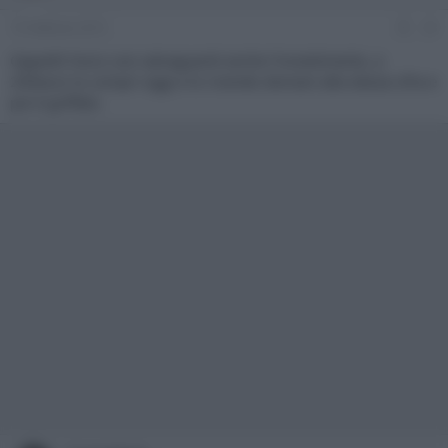
15 Febbraio 2015
#3
Oppo83 liscio cosi salvaguardi anche l'investimento, a
200euro lo compri oggi e lo rivendo domani alla stessa cifra e
poi è griffato.