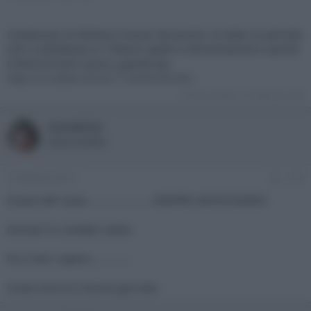
Costava piu di 400euro ma poi da euronic ce stato un periodo
che li svendevano a 150euro quelli in dimostrazione e quindi
è facile trovarli a poco, guarda qui.
http://m.subito.it/vim/112696106.htm
Ultima modifica:
16 Febbraio 2015
ivanedixie
Active member
16 Febbraio 2015
#14
Grazie dell' aiuto........................SEMPRE GENTILISSIMO.
Domani lo contatto subito
Poi ti faro' sapere...............
Grazie ancora e buona giornata