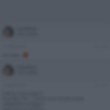
ivanedixie
Active member
15 Febbraio 2015
#10
Che sfiga.....
ivanedixie
Active member
15 Febbraio 2015
#11
E del tuo cosa ne pensi ?
Sony bdp s790.....veicola i nuovi formati tramite
collegamento analogico ?
Vedo che lo usi anche tu.....