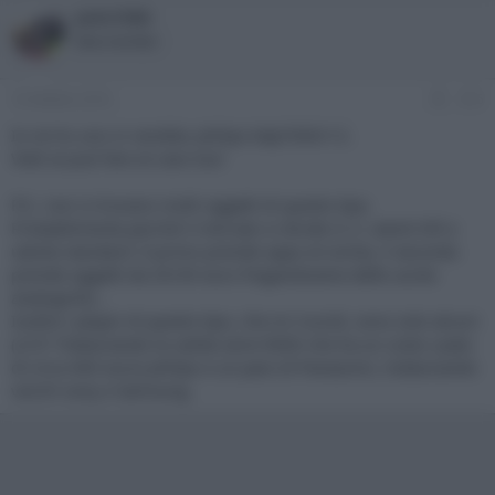
pelo1986
New member
14 Ottobre 2016
#15
Io ne ho uno in vendita: philips bdp7600/12.
Vedi se può fare al caso tuo!
P.S.: non si trovano molti oggetti di questo tipo.
Probabilmente perché il mercato si divide in 2: utenti hifi e
utente standard. Il primo prende oppo et simila, il secondo
prende oggetti da 20/30 euro fregandosene delle uscite
analogiche...
Inoltre i player di questo tipo, che mi ricordi, sono solo alcuni
(2/3? Tralasciando la valida serie 9000 che ha un costo usato
di circa 400 euro) philips e un paio di Panasonic, tralasciando
vecchi sony e Samsung.