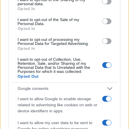
disclose it to other third parties.
personal data.
Opted In
Please note that this website/app uses one or more Google
services and may gather and store information including but
I want to opt-out of the Sale of my
Personal Data.
not limited to your visit or usage behaviour. You may click to
Opted In
grant or deny consent to Google and its third-party tags to
use your data for below specified purposes in below Google
I want to opt-out of processing my
consent section.
Devi accedere o registrarti per rispondere qui.
Personal Data for Targeted Advertising.
Opted In
Facebook
X (Twitter)
Bluesky
LinkedIn
Reddit
Pinterest
Tumblr
WhatsApp
Email
Li
Condividi:
I want to opt-out of Collection, Use,
Retention, Sale, and/or Sharing of my
Personal Data that Is Unrelated with the
Purposes for which it was collected.
Opted Out
Google consents
I want to allow Google to enable storage
related to advertising like cookies on web or
device identifiers in apps.
I want to allow my user data to be sent to
Google for online advertising purposes.