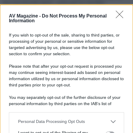
fare una seconda rapina… erano già ricci sfondati!
Quest’ultima parte dà esauriente spiegazione a tutto quanto.
Secondo me, il finale lascia aperto per una sesta parte.. ma se
AV Magazine -
Do Not Process My Personal
Information
fossi in loro finirei questa bella storia qua senza aggiungere
fronzoli inutili col rischio di rovinare tutto quanto
If you wish to opt-out of the sale, sharing to third parties, or
processing of your personal or sensitive information for
targeted advertising by us, please use the below opt-out
section to confirm your selection.
Please note that after your opt-out request is processed you
may continue seeing interest-based ads based on personal
information utilized by us or personal information disclosed to
third parties prior to your opt-out.
You may separately opt-out of the further disclosure of your
personal information by third parties on the IAB’s list of
downstream participants.
Personal Data Processing Opt Outs
This information may also be disclosed by us to third parties
on the IAB’s List of Downstream Participants that may further
I want to opt-out of the Sharing of my