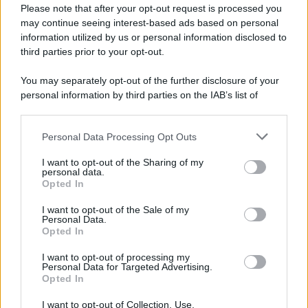
rimane ancora un gran televisore.
Please note that after your opt-out request is processed you
Ultima modifica da un moderatore:
26 Maggio 2026
may continue seeing interest-based ads based on personal
information utilized by us or personal information disclosed to
third parties prior to your opt-out.
You may separately opt-out of the further disclosure of your
personal information by third parties on the IAB’s list of
downstream participants.
Personal Data Processing Opt Outs
This information may also be disclosed by us to third parties
on the IAB’s List of Downstream Participants that may further
I want to opt-out of the Sharing of my
disclose it to other third parties.
personal data.
Opted In
Please note that this website/app uses one or more Google
services and may gather and store information including but
I want to opt-out of the Sale of my
Personal Data.
not limited to your visit or usage behaviour. You may click to
Opted In
grant or deny consent to Google and its third-party tags to
use your data for below specified purposes in below Google
I want to opt-out of processing my
consent section.
Personal Data for Targeted Advertising.
Opted In
I want to opt-out of Collection, Use,