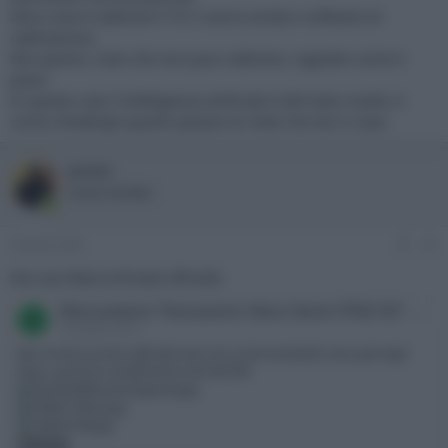
Altra cosa è calibrare il TV, li serve sonda e software di
calibrazione.
Mio parere, visto che non puoi calibrare, regolalo come ti
piace.
In questo caso l'intelligenza artificiale è del tutto inutile, è
come chiedergli quanto pesano le mele che hai in casa.
prunc
Active member
9 Aprile 2026
#3
Dai una letta al thread ufficiale:
Discussione 'Panasonic Viera Serie VT60 50" 55" 65"'
P
18 Aprile 2013
Apro la discussione ufficiale visto che i primi esemplari sono già negli
shop, queste le caratteristiche del 50VT60
Schermo