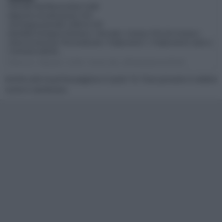
Pannello NeoPlasma black 3.000
Rapporto visualizzazione 16:9
Tecnologia pannello 3.000 Hz FFD
Modalità immagine Dinamico / Normale / Cinema /THX 3D (Cinema /
Stanza luminosa)/ Personalizzato / Professional 1 / Professional 2 (isfccc)
Contrasto Infinite...
Plasm-on
Risposte: 12,054
Forum:
disc. ufficiali plasma full HD
Anche solo la prima pagina e il post 19. Puoi provare e vedere
come ti sembrano.