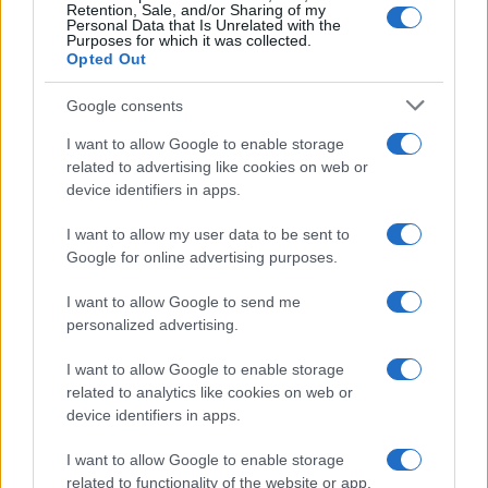
Retention, Sale, and/or Sharing of my
Personal Data that Is Unrelated with the
Purposes for which it was collected.
Opted Out
Devi accedere o registrarti per rispondere qui.
Google consents
Facebook
X (Twitter)
Bluesky
LinkedIn
Reddit
Pinterest
Tumblr
WhatsApp
Email
Li
Condividi:
I want to allow Google to enable storage
related to advertising like cookies on web or
device identifiers in apps.
I want to allow my user data to be sent to
Google for online advertising purposes.
I want to allow Google to send me
personalized advertising.
I want to allow Google to enable storage
related to analytics like cookies on web or
device identifiers in apps.
I want to allow Google to enable storage
related to functionality of the website or app.