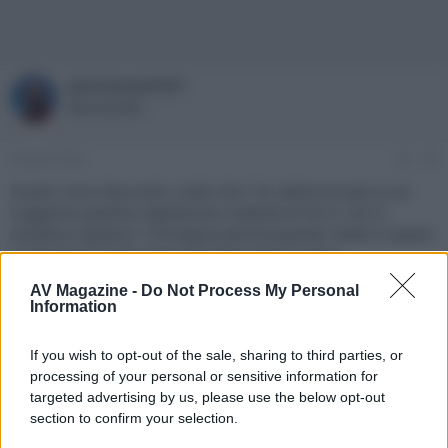
pieromasetti57
New member
9 Aprile 2026
#4
Grazie, sono d'accordo, credo che l' AI, abbia trovato su av
magazine qualche regolazione risalente al 2013, non è
semplice regolare l' immagine perché quando metto in pausa
l' immagine risulta quasi nascosta sotto il menù
AV Magazine -
Do Not Process My Personal
pieromasetti57
Information
New member
If you wish to opt-out of the sale, sharing to third parties, or
processing of your personal or sensitive information for
25 Maggio 2026
#5
targeted advertising by us, please use the below opt-out
Grazie, è vero, o provato con i settaggi trovati in rete, ma ogni
section to confirm your selection.
pannello è diverso, farò come mi suggerisci. Per il Cinema