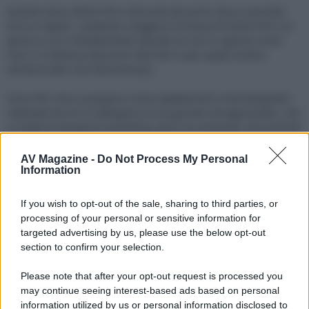
Questo terzo Silent Hill si discosta dai primi due e secondo
me va “capito”, andando a leggersi la trama di Silent Hill 2 (il
gioco) a cui è direttamente ispirato (e così si capisce come
mai ci si distacca dai primi due film e per quale motivo
sembra tutto così discontinuo).
Sono film che si porgono come adattamenti cinematografici
realizzati da chi il videogioco lo ha giocato ed apprezzato, non
si tratta di semplice marketing, però va compreso che anziché
limitarsi a riprendere il gioco e riportarlo tale e quale su
pellicola hanno voluto metterci del loro, prendersi delle
AV Magazine -
Do Not Process My Personal
licenze.
Information
Il terzo film dopo la prima visione mi ha lasciato un po’ così,
If you wish to opt-out of the sale, sharing to third parties, or
ma dopo aver letto la trama del gioco di Silent Hill 2 sono
processing of your personal or sensitive information for
riuscito a comprenderne le analogie e le differenze,
targeted advertising by us, please use the below opt-out
probabilmente apprezzandolo meglio con una prossima
section to confirm your selection.
seconda visione.
Please note that after your opt-out request is processed you
gio_1981
R
may continue seeing interest-based ads based on personal
e
information utilized by us or personal information disclosed to
a