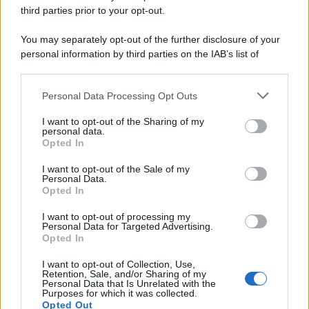
z
third parties prior to your opt-out.
i
o
You may separately opt-out of the further disclosure of your
n
i
personal information by third parties on the IAB’s list of
:
downstream participants.
Personal Data Processing Opt Outs
This information may also be disclosed by us to third parties
on the IAB’s List of Downstream Participants that may further
I want to opt-out of the Sharing of my
disclose it to other third parties.
personal data.
Opted In
Please note that this website/app uses one or more Google
services and may gather and store information including but
I want to opt-out of the Sale of my
Personal Data.
not limited to your visit or usage behaviour. You may click to
Opted In
grant or deny consent to Google and its third-party tags to
use your data for below specified purposes in below Google
I want to opt-out of processing my
consent section.
Personal Data for Targeted Advertising.
Opted In
I want to opt-out of Collection, Use,
Retention, Sale, and/or Sharing of my
Personal Data that Is Unrelated with the
Purposes for which it was collected.
Opted Out