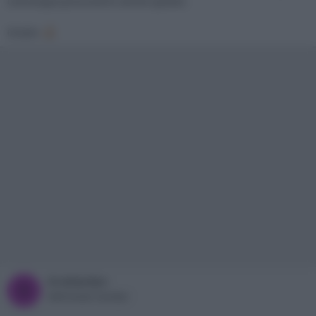
comunque procurarmi anche questo.
Grazie
bradipolpo
B
Well-known member