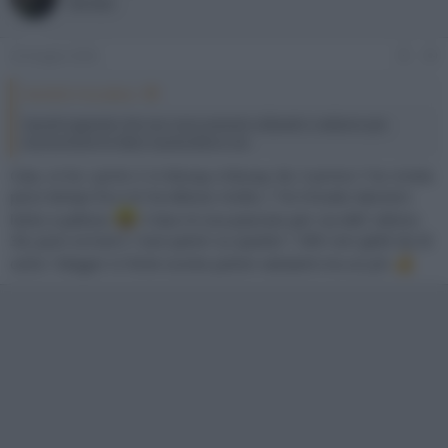
Member
24 Giugno 2026
#9
SimOSX X ha detto:
Quindi sapendo che non sono previsti cofanetti o edizioni più
economiche ho fatto il preordine e via
Ciao, io ho i primi 2 in bluray e bluray 3d, il primo l' ho rivisto
poco tempo fa e mi ha deluso molto, l' ho trovato davvero
lento e palloso
il due mi era piaciuto per via dell' ottimo
3d, puoi scriverci i tuoi pareri su questo ? 30€ non glieli do di
certo ! Magari in forte sconto potrei valutarlo tra un p'ò