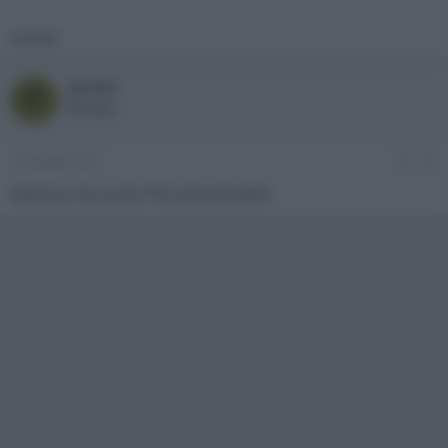
Grazie!
parola
P
Member
25 Maggio 2026
#6
Mamma che brutto film,dimenticabile