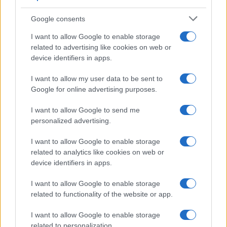
Devi accedere o registrarti per rispondere qui.
Google consents
Facebook
X (Twitter)
Bluesky
LinkedIn
Reddit
Pinterest
Tumblr
WhatsApp
Email
Li
Condividi:
I want to allow Google to enable storage
related to advertising like cookies on web or
device identifiers in apps.
I want to allow my user data to be sent to
Google for online advertising purposes.
I want to allow Google to send me
personalized advertising.
I want to allow Google to enable storage
related to analytics like cookies on web or
device identifiers in apps.
I want to allow Google to enable storage
related to functionality of the website or app.
I want to allow Google to enable storage
related to personalization.