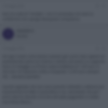
19 Maggio 2026
#4
Non ha nulla di "limitato": non è numerata e di certo la
confezione non spinge all'acquisto compulsivo.
SimOSX X
S
Member
19 Maggio 2026
#5
Ad ogni modo come dicevo avendo già i primi due capitoli ed
essendomelo perso al cinema ci tenevo ad averlo su supporto
fisico (il noleggio su Prime costa la bellezza di 7,99 euro in
HD (non c’è l’opzione UHD) e l’acquisto 12,99 euro sempre
HD… lasciamo perdere
Quindi sapendo che non sono previsti cofanetti o edizioni più
economiche ho fatto il preordine e via, calcolando che per i
primi due ho dovuto ricorrere all’usato pagandoli in totale
una 50ina d’euro…