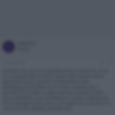
SimOSX X
S
Member
24 Giugno 2026
#10
Premetto che non ho mai giocato ad alcun Silent Hill, ma ne
ho comunque letto la trama. Il primo film è quello che ho
apprezzato di più, secondo me l’atmosfera è resa
perfettamente ed il fatto che sia “lento” è giusto così. Il
secondo film ha fatto un salto avanti da un punto di vista
tecnico perdendo un po’ di feeling con il gioco originale, per
fare un paragone direi che è un po’ quello che è successo con
i primi due film dedicati a Resident Evil.