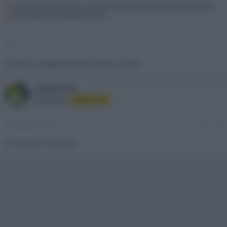
Io vado contro corrente , a me sono piaciuti parecchio i primi 2 film ,
non vedo l'ora di vedere il terzo
+1
la penso esattamente allo stesso modo.
stazzatleta
Moderatore
Staff Forum
8 Settembre 2023
#6
Mi unisco ai salmoni