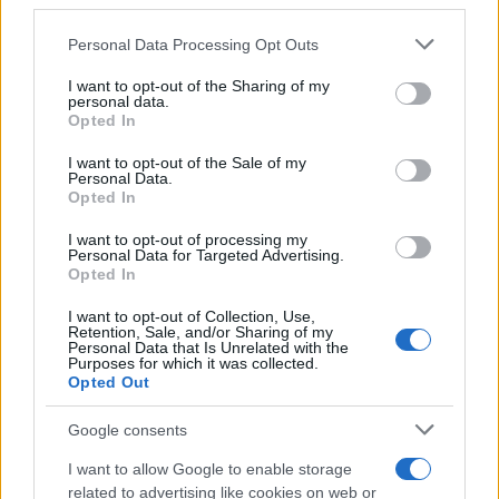
downstream participants.
Personal Data Processing Opt Outs
This information may also be disclosed by us to third parties
on the IAB’s List of Downstream Participants that may further
I want to opt-out of the Sharing of my
disclose it to other third parties.
personal data.
Opted In
Please note that this website/app uses one or more Google
services and may gather and store information including but
I want to opt-out of the Sale of my
Personal Data.
not limited to your visit or usage behaviour. You may click to
Opted In
grant or deny consent to Google and its third-party tags to
use your data for below specified purposes in below Google
I want to opt-out of processing my
consent section.
Personal Data for Targeted Advertising.
Opted In
I want to opt-out of Collection, Use,
Retention, Sale, and/or Sharing of my
Personal Data that Is Unrelated with the
Purposes for which it was collected.
Opted Out
Devi accedere o registrarti per rispondere qui.
Google consents
Facebook
X (Twitter)
Bluesky
LinkedIn
Reddit
Pinterest
Tumblr
WhatsApp
Email
Li
Condividi:
I want to allow Google to enable storage
related to advertising like cookies on web or