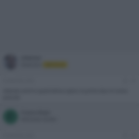
ellebiser
Moderatore
Staff Forum
8 Settembre 2023
#7
Attendo anch’io quest’ultima opera, le prime due mi erano
piaciute
Franco Rossi
F
Well-known member
8 Settembre 2023
#8