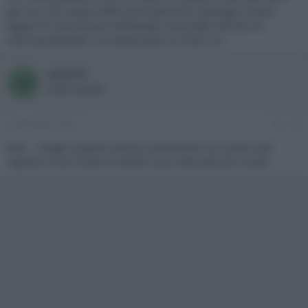
per me, nel campo delle serie televisive, Branagh rimane
legato al commissario Wallander (serie BBC dai libri di
Henning Menkell, ora disponibile su Pluto Tv).
mau741
M
Active member
8 Settembre 2023
#3
Boh... magari questo sarà piu avvincente ma i primi due
capitoli a mio modo di vedere sono stati davvero inutili.