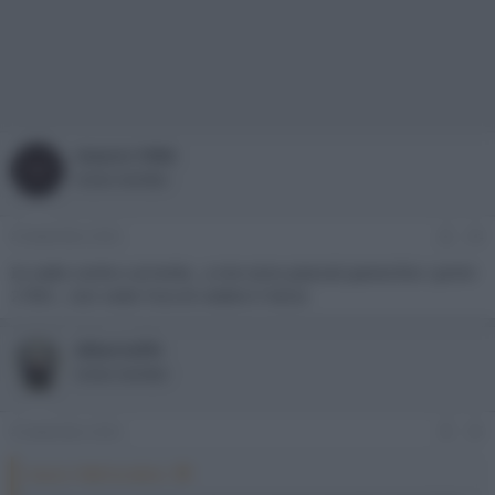
mauro-1966
M
Active member
8 Settembre 2023
#4
Io vado contro corrente , a me sono piaciuti parecchio i primi
2 film , non vedo l'ora di vedere il terzo
AlbertoPN
Active member
8 Settembre 2023
#5
mauro-1966 ha detto: