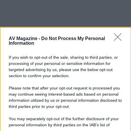
marklevi
M
AV Magazine -
Do Not Process My Personal
Active member
Information
If you wish to opt-out of the sale, sharing to third parties, or
8 Settembre 2023
#10
processing of your personal or sensitive information for
Belfast mi è piaciuto molto.
targeted advertising by us, please use the below opt-out
Assassinio sull'Orient Express abbastanza.
section to confirm your selection.
Assassinio sul Nilo l'ho trovato non molto intrigante nel
mistero e terrificanti quelle vedute in cgi sul Nilo.
Please note that after your opt-out request is processed you
Fateci sapere com'è questo...
may continue seeing interest-based ads based on personal
information utilized by us or personal information disclosed to
third parties prior to your opt-out.
You may separately opt-out of the further disclosure of your
personal information by third parties on the IAB’s list of