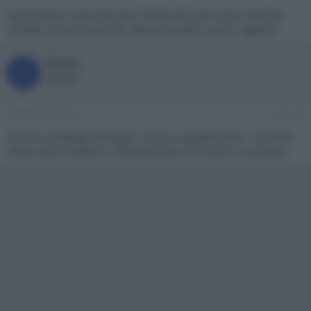
Nonostante conoscessi gia il finale dei primi due, essendo
remake, mi sono piaciuti, attendo questo nuovo capitolo.
Ettore
E
Member
8 Settembre 2023
#9
Anch'io sostengo Branagh: compro regolarmente i suoi film
(nella veste migliore a disposizione) e li rivedo con piacere.