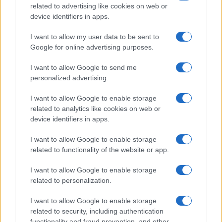
related to advertising like cookies on web or
device identifiers in apps.
I want to allow my user data to be sent to
Google for online advertising purposes.
I want to allow Google to send me
personalized advertising.
I want to allow Google to enable storage
related to analytics like cookies on web or
device identifiers in apps.
I want to allow Google to enable storage
related to functionality of the website or app.
I want to allow Google to enable storage
related to personalization.
I want to allow Google to enable storage
related to security, including authentication
functionality and fraud prevention, and other