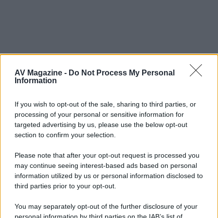
AV Magazine -
Do Not Process My Personal
Information
If you wish to opt-out of the sale, sharing to third parties, or
processing of your personal or sensitive information for
targeted advertising by us, please use the below opt-out
section to confirm your selection.
Please note that after your opt-out request is processed you
may continue seeing interest-based ads based on personal
information utilized by us or personal information disclosed to
third parties prior to your opt-out.
You may separately opt-out of the further disclosure of your
personal information by third parties on the IAB’s list of