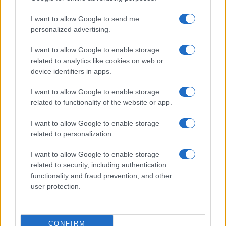
I want to allow Google to send me
personalized advertising.
I want to allow Google to enable storage
related to analytics like cookies on web or
AV Magazine
è membro EISA dal 2019
device identifiers in apps.
all'interno del Mobile Devices Expert Group
I want to allow Google to enable storage
Per informazioni:
www.eisa.eu
related to functionality of the website or app.
I want to allow Google to enable storage
related to personalization.
Legali
-
Privacy
-
Privicy settings
Cookie
-
Pubblicità
-
Redazione
I want to allow Google to enable storage
related to security, including authentication
AV Raw s.n.c. P.iva: 02040960672
functionality and fraud prevention, and other
AV Magazine - Testata giornalistica con registrazione Tribunale di
user protection.
Teramo n. 527 del 22.12.2004
Direttore Responsabile: Emidio Frattaroli
Editore: AV Raw s.n.c. - Iscrizione ROC n. 33221
CONFIRM