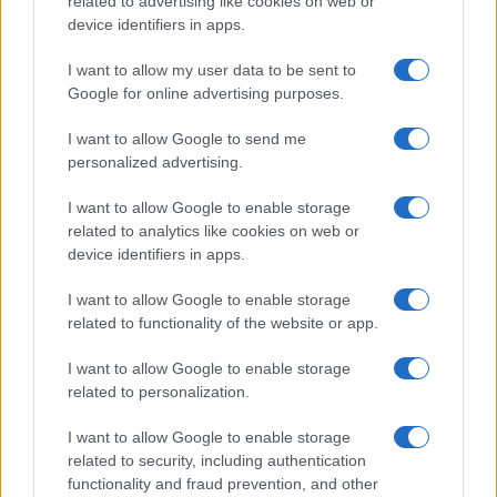
related to advertising like cookies on web or
device identifiers in apps.
I want to allow my user data to be sent to
Google for online advertising purposes.
I want to allow Google to send me
personalized advertising.
I want to allow Google to enable storage
related to analytics like cookies on web or
AV Magazine
è membro EISA dal 2019
device identifiers in apps.
all'interno del Mobile Devices Expert Group
I want to allow Google to enable storage
Per informazioni:
www.eisa.eu
related to functionality of the website or app.
I want to allow Google to enable storage
related to personalization.
Legali
-
Privacy
-
Privicy settings
Cookie
-
Pubblicità
-
Redazione
I want to allow Google to enable storage
related to security, including authentication
AV Raw s.n.c. P.iva: 02040960672
functionality and fraud prevention, and other
AV Magazine - Testata giornalistica con registrazione Tribunale di