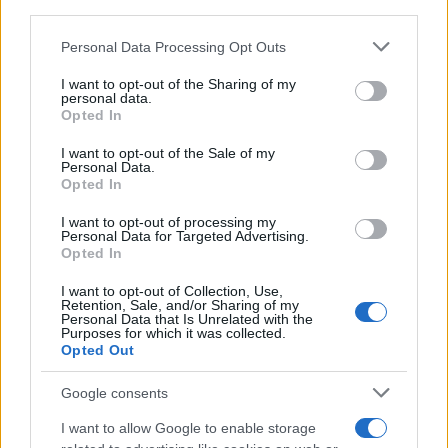
downstream participants.
Novità Apple TV+ a agosto 2026: tutte
le uscite ufficiali e il calendario
Personal Data Processing Opt Outs
This information may also be disclosed by us to third parties
Apple TV+ inaugura agosto 2026 con il
on the IAB’s List of Downstream Participants that may further
ritorno di alcune delle sue produzioni
I want to opt-out of the Sharing of my
disclose it to other third parties.
personal data.
più apprezzate,...»
Opted In
Please note that this website/app uses one or more Google
services and may gather and store information including but
I want to opt-out of the Sale of my
Le funzioni nascoste più utili
Personal Data.
not limited to your visit or usage behaviour. You may click to
all’interno degli smartphone
Opted In
grant or deny consent to Google and its third-party tags to
Dietro le funzioni più comuni di Android
use your data for below specified purposes in below Google
e iPhone si nascondono strumenti poco
I want to opt-out of processing my
consent section.
Personal Data for Targeted Advertising.
conosciuti...»
Opted In
I want to opt-out of Collection, Use,
Retention, Sale, and/or Sharing of my
Personal Data that Is Unrelated with the
Purposes for which it was collected.
Opted Out
Google consents
I want to allow Google to enable storage