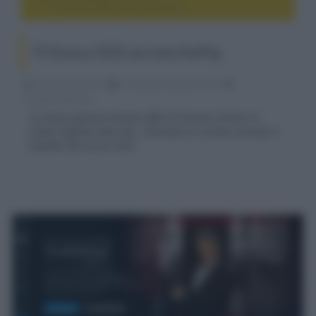
TV Hisense 2020 con tasto RaiPlay
TV Hisense 2020 con tasto RaiPlay
Riccardo Riondino
31 Gennaio 2020, alle 13:09
display e televisori
La nuova gamma Hisense offrirà l'accesso diretto al
canale digitale della Rai, rinnovato di recente secondo il
modello dei servizi VOD