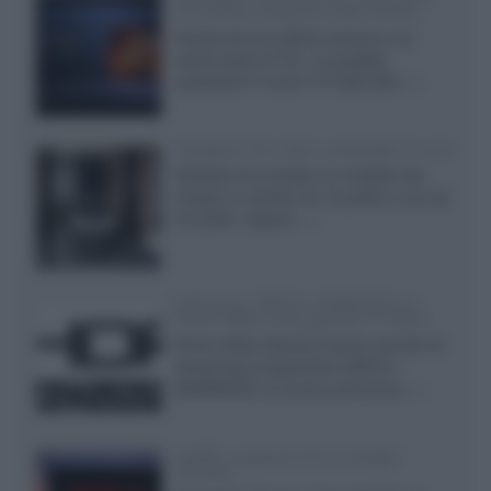
TCL 65C8L a 838 euro IVA inclusa
Grazie ad una offerta amazon e al
cache-back di TCL, è possibile
acquistare il nuovo TV SQD-Mini...»
Velodyne The 1824, subwoofer hi-end
Velodyne ha svelato un modello che
integra un woofer da 18 pollici e uno da
24 pollici, capace...»
Samsung: HDR10+ ADVANCED su
Prime Video sulla gamma TV 2026
Prime Video diventa il primo servizio di
streaming a supportare HDR10+
ADVANCED, la nuova evoluzione...»
Netflix: supporto 4K su Google
Chrome