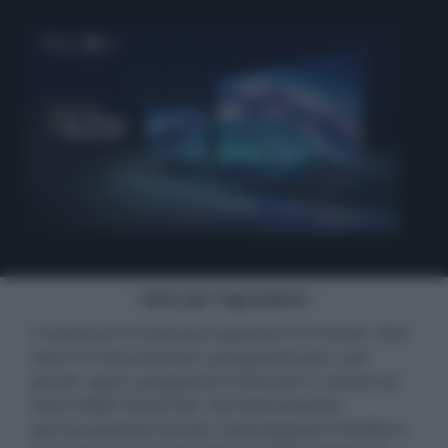
- click per ingrandire -
I contenuti on-demand spaziano tra fiction, film,
serie TV, documentari, programmi per i più
piccoli, sport, programmi culturali e i contenuti
storici delle Teche Rai. Sul telecomando
sarnno presenti anche i tasti dedicati a Netflix e