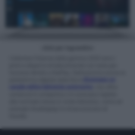
- click per ingrandire -
I televisori Hisense della gamma 2020 sono i
primi a disporre di telecomando con tasto per
l'accesso diretto a RaiPlay. Dall'autunno scorso la
piattaforma digitale della Rai è
diventata un
canale editorialmente autonomo
, che offre
contenuti in anteprima o in esclusiva rispetto
alla normale messa in onda televisiva, come ad
esempio VivaRaiplay! lo show esclusivo di
Fiorello.