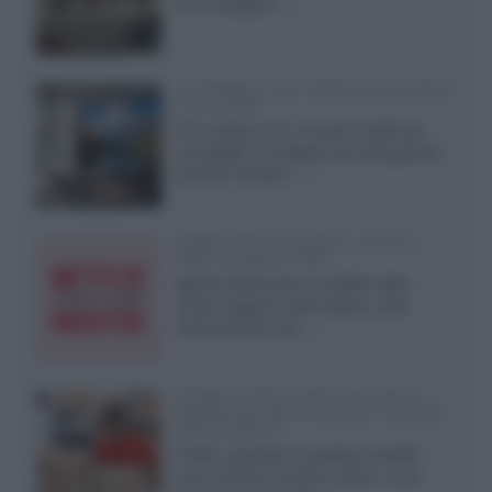
con il designer...»
LG Display: nuovi OLED più economici
a due strati
Per rendere TV e monitor OLED più
accessibili, LG Display sta sviluppando
pannelli Tandem...»
Netflix: tutte le novità in uscita in
Italia ad agosto 2026
Agosto 2026 porta su Netflix Italia
nuove stagioni molto attese, serie
internazionali, film...»
Vendere online cuffie, auricolari e
speaker portatili tra privati: la guida
alle spedizioni
Cuffie, auricolari e speaker portatili
sono facili da vendere online, ma le