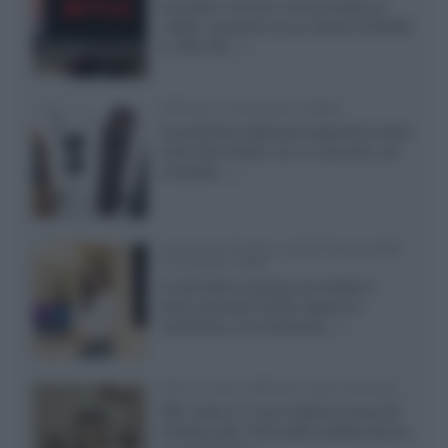
Il browser Chrome, finora limitato al
1080p, consente ora la visione di Netflix
in Ultra HD...»
Diffusori Q Acoustics 3040c
Il produttore britannico espande la serie
entry level 3000c con un secondo, più
compatto,...»
Samsung Display: OLED DisplayHDR
True Black 1400
Il costruttore coreano ha svelato il
primo pannello OLED capace di
mantenere una luminanza...»
KEF LS Luxe, diffusori attivi wireless
KEF svela un nuovo sistema senza fili
di fascia alta, frutto della collaborazione