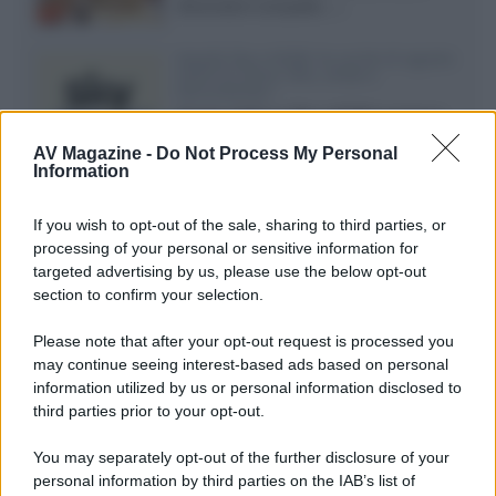
dimensioni compatte...»
Novità Sky e NOW: le uscite di agosto
2026 tra serie, film, show e
documentari
Agosto 2026 su Sky e NOW prosegue
con House of the Dragon 3 e The
AV Magazine -
Do Not Process My Personal
Walking Dead: Dead City 3,...»
Information
Disney+, le novità di agosto 2026
If you wish to opt-out of the sale, sharing to third parties, or
Ad agosto 2026 Disney+ Italia propone
processing of your personal or sensitive information for
il ritorno di Futurama, il nuovo evento
targeted advertising by us, please use the below opt-out
conclusivo de...»
section to confirm your selection.
Please note that after your opt-out request is processed you
may continue seeing interest-based ads based on personal
McIntosh MX124, pre-decoder A/V
con Dirac Live Room Correction
information utilized by us or personal information disclosed to
McIntosh espande la gamma con
third parties prior to your opt-out.
un'elettronica 13.4 canali, dotata di
autocalibrazione con Dirac...»
You may separately opt-out of the further disclosure of your
personal information by third parties on the IAB’s list of