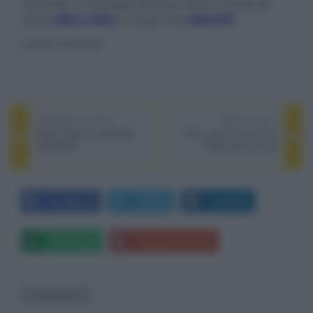
YouTube. Il catalogo Hisense 2020 include gli
ULED
H9G e H8G
e il Dual Cell
H65U9X
.
Fonte: Hisense
PREVIOUS POST
NEXT POST
Nuova Xbox compatibile
Sony nuovi monitor 4K
UltraWide?
HDR professionali
Facebook
Twitter
LinkedIn
Whatsapp
Stampa l'articolo
Commenti