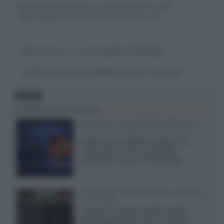
Gli autori dei commenti, e non la redazione, sono
responsabili dei contenuti da loro inseriti -
Info
Devi
effettuare il login
per poter commentare
La discussione è consultabile anche
qui
, sul forum.
FOCUS
SQD-Mini LED 5.000 NIT 2040 zone
TCL 65C8L a 838 euro IVA inclusa
Grazie ad una offerta amazon e al
cache-back di TCL, è possibile
acquistare il nuovo TV SQD-Mini...
XGIMI Titan Noir Ultra Max a Bologna
il 23 luglio
Giovedì 23 luglio da Audio Quality,
presentazione del nuovo proiettore