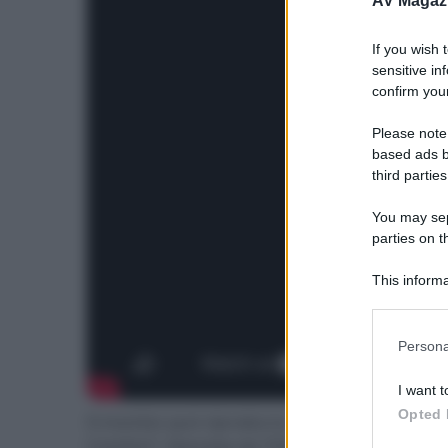
AV Magaz
If you wish 
sensitive in
confirm your
Please note
based ads b
third parties
You may sepa
parties on t
This informa
Participants
Please note
Persona
information 
deny consent
I want t
in below Go
Opted 
Il monitor può riprodurre contenuti
HDR10+
e
Comfort" rilasciata da TÜV Rheinland. Il design