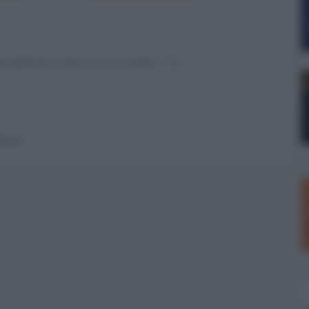
nsabili dei contenuti da loro inseriti -
Info
 forum.