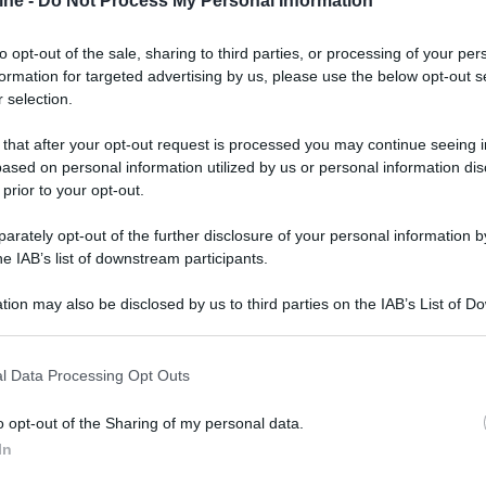
ine -
Do Not Process My Personal Information
to opt-out of the sale, sharing to third parties, or processing of your per
formation for targeted advertising by us, please use the below opt-out s
 selection.
 that after your opt-out request is processed you may continue seeing i
ased on personal information utilized by us or personal information dis
 prior to your opt-out.
rately opt-out of the further disclosure of your personal information by
he IAB’s list of downstream participants.
tion may also be disclosed by us to third parties on the IAB’s List of 
 that may further disclose it to other third parties.
 that this website/app uses one or more Google services and may gath
l Data Processing Opt Outs
including but not limited to your visit or usage behaviour. You may click 
 to Google and its third-party tags to use your data for below specifi
o opt-out of the Sharing of my personal data.
ogle consent section.
In
 vanta le certificazioni VESA HDR1000 e "Eye
 si caratterizza per la finitura bianco lucido e