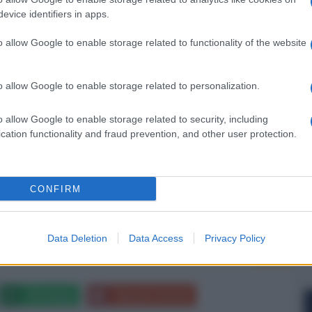
er ingrandire -
evice identifiers in apps.
siziona come il primo monitor da gioco dual QHD con
la leadership di Samsung nel settore dei monitor da
o allow Google to enable storage related to functionality of the website
enti
", afferma
Martino Mombrini
, ‎Marketing
ia. "
Questo nuovo modello porta il gioco immersivo
o allow Google to enable storage related to personalization.
aggio a qualsiasi giocatore
".
tire dal prossimo agosto.
o allow Google to enable storage related to security, including
cation functionality and fraud prevention, and other user protection.
CONFIRM
NEXT POST
Ulefone Armor 9 con termocamera
Data Deletion
Data Access
Privacy Policy
FLIR
Whatsapp
Stampa l'articolo