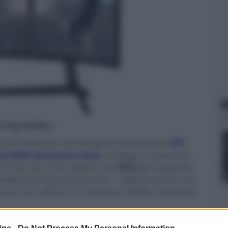
N
er ingrandire -
nea di monitor curvi da gioco presentati al
CES
ponibile da questo mese
. Impiega un pannello
m Dot), per una copertura al
95%
del range DCI-
 modello Dual Quad HD (5120 × 1440) al mondo con
a di 1 ms, A/R 32: 9, curvatura 1000R e massima