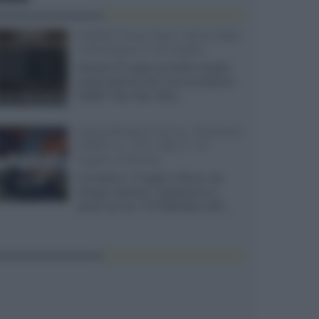
XGIMI Titan Noir Ultra Max
a Bologna il 23 luglio
Giovedì 23 luglio da Audio Quality,
presentazione del nuovo proiettore
XGIMI Titan Noir Ultra...
Sony Bravia 9 II vs. Hisense
UR9S vs. TCL C8L il 13
luglio a Roma
Il prossimo 13 luglio a Roma, da
Gruppo Garman, ripeteremo lo
shoot-out tra i TV RGB Mini-LED...