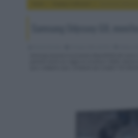
Home
display e televisori
Samsung Odyssey 
Samsung Odyssey G9, monito
Riccardo Riondino
25 Giugno 2020, alle 09:15
display e t
Samsung annuncia la prossima disponibilità dei nuovo
pannello QLED con raggio di curvatura 1000R, latenza d
Sync e Adaptive Sync, certificato Eye Comfort TÜV Rhein