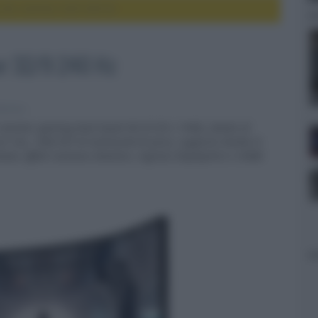
G9, monitor 32/9 240 Hz
r 32/9 240 Hz
elevisori
 monitor gaming Dual Quad HD (5120 x 1440), dotato di
i 1ms, 1000 NIT di luminosità di picco, supporto Nvidia G-
land, effetti luminosi dinamici, ingressi DisplayPort e HDMI