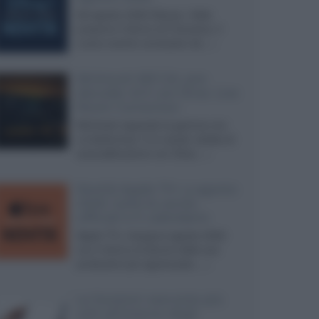
Ad agosto 2026 Disney+ Italia
propone il ritorno di Futurama, il
nuovo evento conclusivo de...»
McIntosh MX124, pre-
decoder A/V con Dirac Live
Room Correction
McIntosh espande la gamma con
un'elettronica 13.4 canali, dotata di
autocalibrazione con Dirac...»
Novità Apple TV+ a agosto
2026: tutte le uscite
ufficiali e il calendario
Apple TV+ inaugura agosto 2026
con il ritorno di alcune delle sue
produzioni più apprezzate,...»
Le funzioni nascoste più
utili all’interno degli