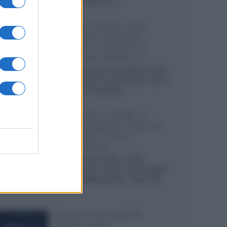
internazionali, film...»
Vendere online cuffie,
auricolari e speaker
portatili tra privati: la
guida alle spedizioni
Cuffie, auricolari e speaker portatili
sono facili da vendere online, ma le
dimensioni compatte...»
Novità Sky e NOW: le
uscite di agosto 2026 tra
serie, film, show e
documentari
Agosto 2026 su Sky e NOW
prosegue con House of the Dragon
3 e The Walking Dead: Dead City
3,...»
Disney+, le novità di
agosto 2026