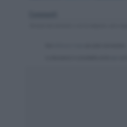
Commenti
Gli autori dei commenti, e non la redazione, sono respo
Devi
effettuare il login
per poter commentare
La discussione è consultabile anche
qui
, sul