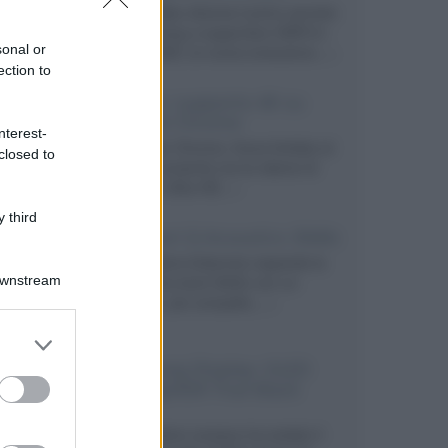
Prime Video diventa il primo servizio
di streaming a supportare HDR10+
sonal or
ADVANCED, la nuova evoluzione...»
ection to
Netflix: supporto 4K su
Google Chrome
nterest-
Il browser Chrome, finora limitato al
closed to
1080p, consente ora la visione di
Netflix in Ultra HD...»
 third
Diffusori Q Acoustics 3040c
Il produttore britannico espande la
Downstream
serie entry level 3000c con un
secondo, più compatto,...»
er and store
to grant or
Samsung Display: OLED
ed purposes
DisplayHDR True Black
1400
Il costruttore coreano ha svelato il