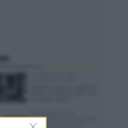
EWS
Velodyne The 1824,
subwoofer hi-end
Velodyne ha svelato un modello che
integra un woofer da 18 pollici e uno
da 24 pollici, capace...»
Samsung: HDR10+
ADVANCED su Prime Video
sulla gamma TV 2026