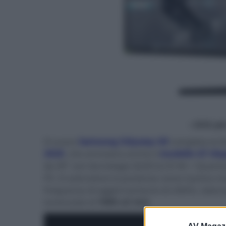
- click p
Il nuovo
Samsung Odyssey G9
completa la li
2020
, che annovera anche il
modello G7 dis
da 49" con tecnologia QLED (LCD VA + Quantu
P3. Il costruttore lo presenta come il primo
frequenza di aggiornamento di 240Hz, latenz
luminosità di
1000 cd /m2
.