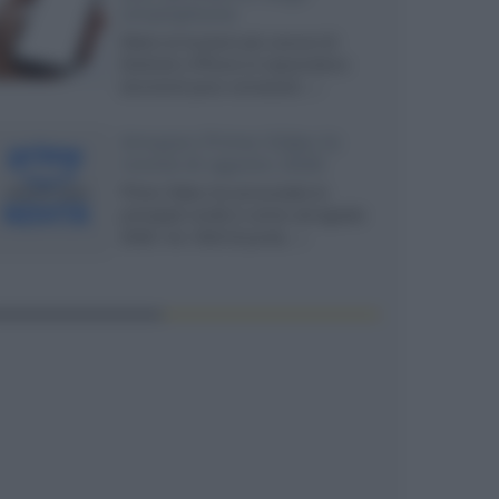
smartphone
Dietro le funzioni più comuni di
Android e iPhone si nascondono
strumenti poco conosciuti...»
Amazon Prime Video le
novità di agosto 2026
Prime Video ha annunciato le
principali novità in arrivo ad agosto
2026: tra i titoli di punta...»