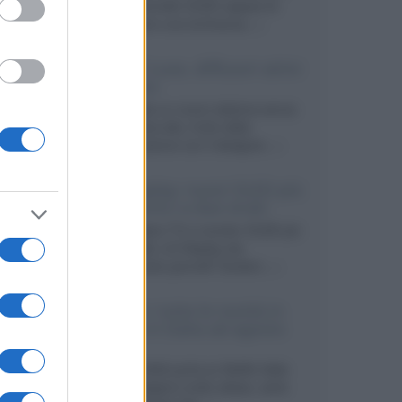
primo pannello OLED capace di
mantenere una luminanza...»
KEF LS Luxe, diffusori attivi
wireless
KEF svela un nuovo sistema senza
fili di fascia alta, frutto della
collaborazione con il designer...»
LG Display: nuovi OLED più
economici a due strati
Per rendere TV e monitor OLED più
accessibili, LG Display sta
sviluppando pannelli Tandem...»
Netflix: tutte le novità in
uscita in Italia ad agosto
2026
Agosto 2026 porta su Netflix Italia
nuove stagioni molto attese, serie