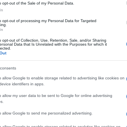
o opt-out of the Sale of my Personal Data.
, che offre giochi di illuminazione con cinque
In
i di tearing e stuttering dispone delle tecnologia
to opt-out of processing my Personal Data for Targeted
ing.
In
o opt-out of Collection, Use, Retention, Sale, and/or Sharing
ersonal Data that Is Unrelated with the Purposes for which it
lected.
Out
consents
o allow Google to enable storage related to advertising like cookies on
evice identifiers in apps.
o allow my user data to be sent to Google for online advertising
s.
to allow Google to send me personalized advertising.
o allow Google to enable storage related to analytics like cookies on