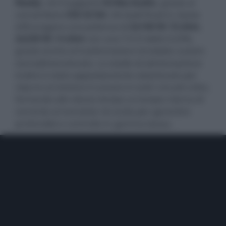
Ready
, né il supporto
Hi-Res Audio
, grazie al
convertitore
ESS 32 bit
. Gli stadi finali in classe
A/B erogano una potenza di
2x140 W / 8 ohm
,
2x220 W / 4 ohm
con una T.H.D dello 0,03%,
grazie anche al trasformatore toroidale custom
sovradimensionato. Lo stadio di alimentazione
inoltre è stato appositamente selezionato per
ridurre al minimo il rumore in tutti i circuiti critici,
fornendo allo stesso tempo un'ampia riserva di
corrente ai transistor di uscita per garantire
profondità e controllo in gamma bassa.