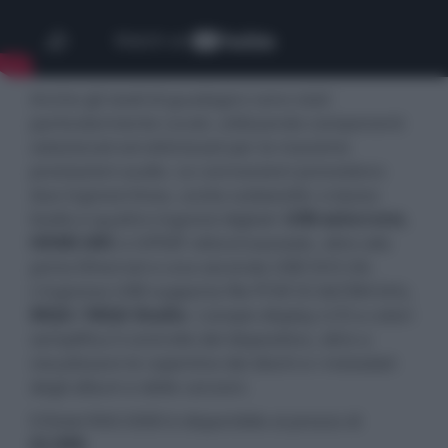
Anche gli stadi di guadagno sono stati
particolarmente curati, utilizzando componenti
selezionati ed ottimizzati per le massime
prestazioni audio. Le connessioni prevedono
due ingressi linea, uscita subwoofer a basso
livello e quattro ingressi digitali:
USB asincrono
,
HDMI ARC
e S/PDIF ottico/coassiale, oltre alla
porta Ethernet e una seconda USB 5V/2.0A.
L'ingresso USB supporta file PCM 32 bit/384 kHz,
MQA / MQA Studio
. L'ampio display LCD a colori
semplifica il controllo del dispositivo, oltre a
visualizzare le copertine dei dischi e i metadati
degli album e delle canzoni.
Il Rotel RAS-5000 è disponibile al prezzo di
€2.999
.