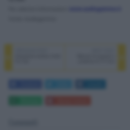
Per ulteriori informazioni:
www.audiogamma.it
Fonte: Audiogamma
PREVIOUS POST
NEXT POST
Altoparlante wireless Audio
Walmart ha acquisito il
Pro C20
produttore di TV Vizio
Facebook
Twitter
LinkedIn
Whatsapp
Stampa l'articolo
Commenti