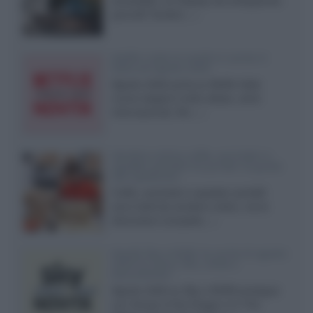
accessibili, LG Display sta sviluppando
pannelli Tandem...»
Netflix: tutte le novità in uscita in
Italia ad agosto 2026
Agosto 2026 porta su Netflix Italia
nuove stagioni molto attese, serie
internazionali, film...»
Vendere online cuffie, auricolari e
speaker portatili tra privati: la guida
alle spedizioni
Cuffie, auricolari e speaker portatili
sono facili da vendere online, ma le
dimensioni compatte...»
Novità Sky e NOW: le uscite di agosto
2026 tra serie, film, show e
documentari
Agosto 2026 su Sky e NOW prosegue
con House of the Dragon 3 e The