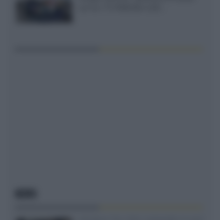
out tra i TV RGB Mini-LED...
NEWS
Velodyne The 1824, subwoofer hi-end