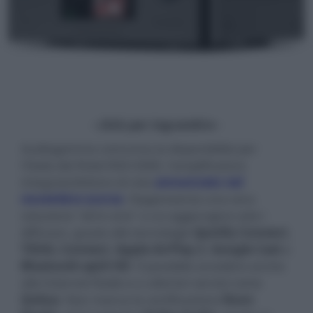
- click per ingrandire -
Audiogamma comunica la disponibilità per
l'Italia del Rotel RAS-5000, l'amplificatore
integrato/lettore di rete
annunciato nel
novembre scorso
. Rappresenta una vera
soluzione "all-in-one" a cui aggiungere solo i
diffusori, grazie alle tecnologie
Spotify Connect
,
TIDAL Connect
,
Apple AirPlay 2
,
Google Cast
e
Bluetooth
aptX HD
. È possibile accedere anche
alle Internet Radio e a ulteriori servizi come
Qobuz
. Non manca la certificazione
Roon