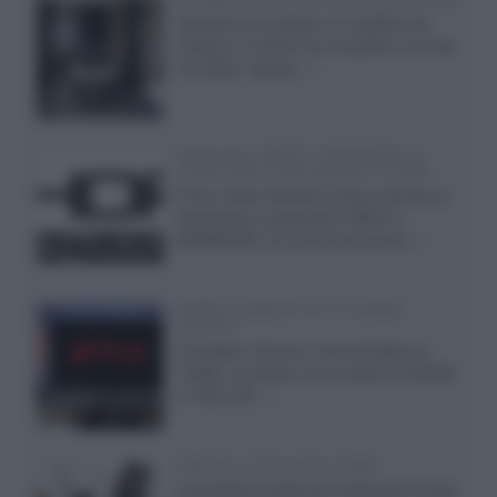
Velodyne ha svelato un modello che
integra un woofer da 18 pollici e uno da
24 pollici, capace...»
Samsung: HDR10+ ADVANCED su
Prime Video sulla gamma TV 2026
Prime Video diventa il primo servizio di
streaming a supportare HDR10+
ADVANCED, la nuova evoluzione...»
Netflix: supporto 4K su Google
Chrome
Il browser Chrome, finora limitato al
1080p, consente ora la visione di Netflix
in Ultra HD...»
Diffusori Q Acoustics 3040c
Il produttore britannico espande la serie