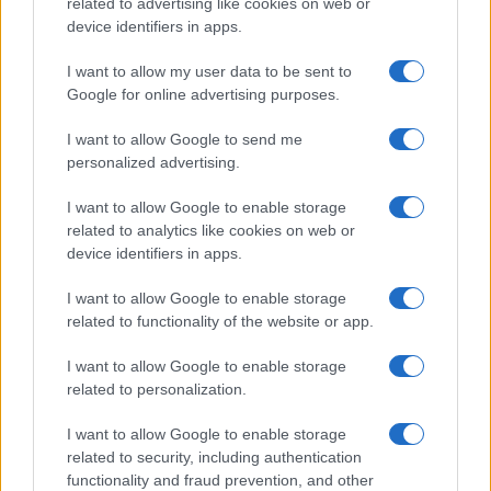
related to advertising like cookies on web or
device identifiers in apps.
I want to allow my user data to be sent to
Google for online advertising purposes.
I want to allow Google to send me
personalized advertising.
I want to allow Google to enable storage
related to analytics like cookies on web or
AV Magazine
è membro EISA dal 2019
device identifiers in apps.
all'interno del Mobile Devices Expert Group
I want to allow Google to enable storage
Per informazioni:
www.eisa.eu
related to functionality of the website or app.
I want to allow Google to enable storage
related to personalization.
Legali
-
Privacy
-
Privicy settings
Cookie
-
Pubblicità
-
Redazione
I want to allow Google to enable storage
related to security, including authentication
AV Raw s.n.c. P.iva: 02040960672
functionality and fraud prevention, and other