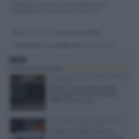
Gli autori dei commenti, e non la redazione, sono
responsabili dei contenuti da loro inseriti -
Info
Devi
effettuare il login
per poter commentare
La discussione è consultabile anche
qui
, sul forum.
FOCUS
XGIMI Titan Noir Ultra Max a Bologna
il 23 luglio
Giovedì 23 luglio da Audio Quality,
presentazione del nuovo proiettore
XGIMI Titan Noir Ultra...
Sony Bravia 9 II vs. Hisense UR9S vs.
TCL C8L il 13 luglio a Roma
Il prossimo 13 luglio a Roma, da
Gruppo Garman, ripeteremo lo shoot-