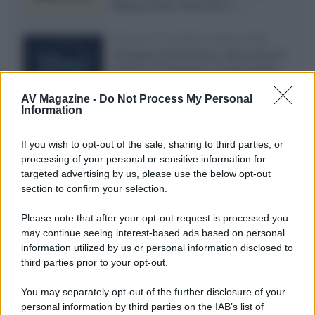
Walking Dead: Dead City 3,...»
Disney+, le novità di agosto 2026
Ad agosto 2026 Disney+ Italia propone
il ritorno di Futurama, il nuovo evento
conclusivo de...»
AV Magazine -
Do Not Process My Personal
Information
McIntosh MX124, pre-decoder A/V
If you wish to opt-out of the sale, sharing to third parties, or
con Dirac Live Room Correction
processing of your personal or sensitive information for
McIntosh espande la gamma con
targeted advertising by us, please use the below opt-out
un'elettronica 13.4 canali, dotata di
section to confirm your selection.
autocalibrazione con Dirac...»
Please note that after your opt-out request is processed you
may continue seeing interest-based ads based on personal
Novità Apple TV+ a agosto 2026: tutte
le uscite ufficiali e il calendario
information utilized by us or personal information disclosed to
Apple TV+ inaugura agosto 2026 con il
third parties prior to your opt-out.
ritorno di alcune delle sue produzioni
più apprezzate,...»
You may separately opt-out of the further disclosure of your
personal information by third parties on the IAB’s list of