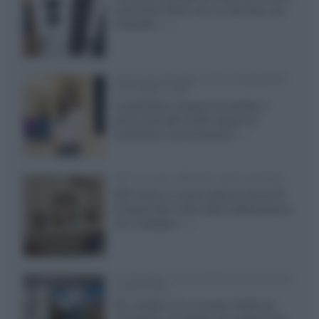
entry level 3000c con un secondo, più
compatto,...»
Samsung Display: OLED DisplayHDR
True Black 1400
Il costruttore coreano ha svelato il
primo pannello OLED capace di
mantenere una luminanza...»
KEF LS Luxe, diffusori attivi wireless
KEF svela un nuovo sistema senza fili
di fascia alta, frutto della collaborazione
con il designer...»
LG Display: nuovi OLED più economici
a due strati
Per rendere TV e monitor OLED più