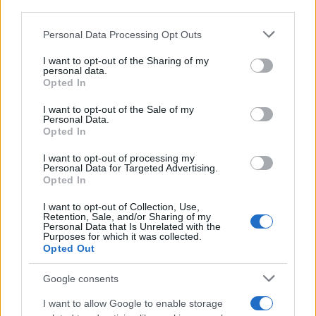
downstream participants.
Le funzioni nascoste più utili
all’interno degli smartphone
Personal Data Processing Opt Outs
This information may also be disclosed by us to third parties
Dietro le funzioni più comuni di Android
on the IAB’s List of Downstream Participants that may further
e iPhone si nascondono strumenti poco
I want to opt-out of the Sharing of my
disclose it to other third parties.
personal data.
conosciuti...»
Opted In
Please note that this website/app uses one or more Google
services and may gather and store information including but
I want to opt-out of the Sale of my
Amazon Prime Video le novità di
Personal Data.
not limited to your visit or usage behaviour. You may click to
agosto 2026
Opted In
grant or deny consent to Google and its third-party tags to
Prime Video ha annunciato le principali
use your data for below specified purposes in below Google
novità in arrivo ad agosto 2026: tra i
I want to opt-out of processing my
consent section.
Personal Data for Targeted Advertising.
titoli di punta...»
Opted In
I want to opt-out of Collection, Use,
Retention, Sale, and/or Sharing of my
Personal Data that Is Unrelated with the
Purposes for which it was collected.
Opted Out
Google consents
I want to allow Google to enable storage