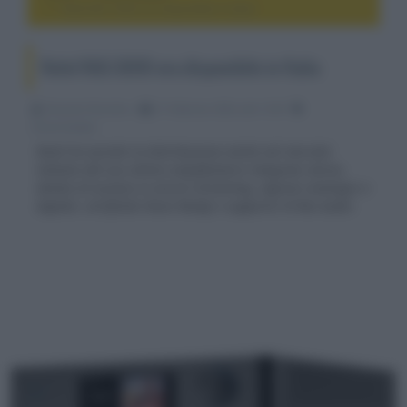
Rotel RAS-5000 ora disponibile in Italia
Rotel RAS-5000 ora disponibile in Italia
Riccardo Riondino
21 Febbraio 2024, alle 13:49
home theater
Rotel ha avviato la distribuzione anche nel mercato
italiano del suo ultimo amplificatore integrato stereo,
dotato di accesso ai servizi streaming, ingressi analogici e
digitali, certificato Roon Ready e supporto Hi-Res Audio