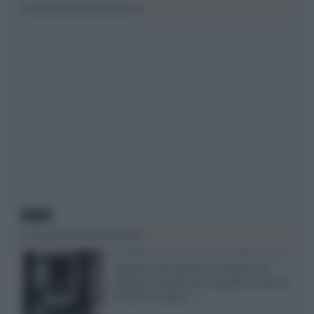
NEWS
Velodyne The 1824, subwoofer hi-end
Velodyne ha svelato un modello che
integra un woofer da 18 pollici e uno da
24 pollici, capace...»