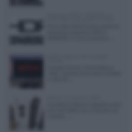
Samsung: HDR10+ ADVANCED su
Prime Video sulla gamma TV 2026
Prime Video diventa il primo servizio di
streaming a supportare HDR10+
ADVANCED, la nuova evoluzione...»
Netflix: supporto 4K su Google
Chrome
Il browser Chrome, finora limitato al
1080p, consente ora la visione di Netflix
in Ultra HD...»
Diffusori Q Acoustics 3040c
Il produttore britannico espande la serie
entry level 3000c con un secondo, più
compatto,...»