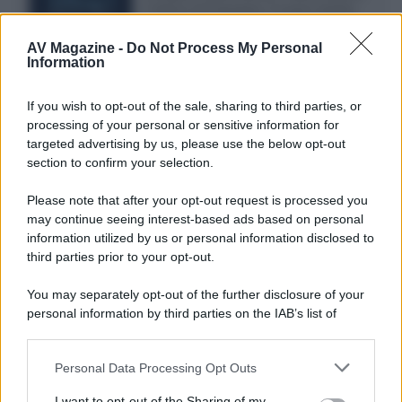
il ritorno di Futurama, il nuovo evento
conclusivo de...»
AV Magazine -
Do Not Process My Personal
Information
McIntosh MX124, pre-decoder A/V
If you wish to opt-out of the sale, sharing to third parties, or
con Dirac Live Room Correction
processing of your personal or sensitive information for
McIntosh espande la gamma con
targeted advertising by us, please use the below opt-out
un'elettronica 13.4 canali, dotata di
section to confirm your selection.
autocalibrazione con Dirac...»
Please note that after your opt-out request is processed you
may continue seeing interest-based ads based on personal
Novità Apple TV+ a agosto 2026: tutte
le uscite ufficiali e il calendario
information utilized by us or personal information disclosed to
Apple TV+ inaugura agosto 2026 con il
third parties prior to your opt-out.
ritorno di alcune delle sue produzioni
più apprezzate,...»
You may separately opt-out of the further disclosure of your
personal information by third parties on the IAB’s list of
downstream participants.
Le funzioni nascoste più utili
all’interno degli smartphone
Personal Data Processing Opt Outs
This information may also be disclosed by us to third parties
Dietro le funzioni più comuni di Android
on the IAB’s List of Downstream Participants that may further
e iPhone si nascondono strumenti poco
I want to opt-out of the Sharing of my