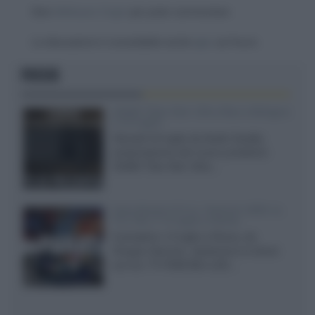
Devi
effettuare il login
per poter commentare
La discussione è consultabile anche
qui
, sul forum.
FOCUS
XGIMI Titan Noir Ultra Max a Bologna
il 23 luglio
Giovedì 23 luglio da Audio Quality,
presentazione del nuovo proiettore
XGIMI Titan Noir Ultra...
Sony Bravia 9 II vs. Hisense UR9S vs.
TCL C8L il 13 luglio a Roma
Il prossimo 13 luglio a Roma, da
Gruppo Garman, ripeteremo lo shoot-
out tra i TV RGB Mini-LED...