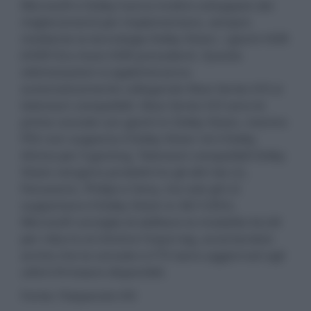
Microsoft e Dolby hanno inoltre sviluppato dei
miglioramenti per implementare, sempre
mediante la tecnologia Dolby Vision, i giochi HDR
(HDR10) e Auto HDR precedenti. Queste
ottimizzazioni si applicheranno
automaticamente collegando Xbox Series X/S ai
televisori compatibili. Xbox Series X/S sono le
prime console con giochi in Dolby Vision, mentre
PS5 non supporta il Dolby Vision né il Dolby
Atmos per il gaming. Televisori compatibili Dolby
Vision vengono prodotti tra gli altri da LG,
Panasonic, Philips e Sony, ma solo gli LG
supportano il Dolby Vision in 4K/120Hz.
Microsoft consiglia di abilitare la modalità ALLM
per ridurre al minimo l'input lag, accertandosi
anche che la console e il TV siano aggiornati agli
ultimi firmware disponibili.
Fonte: Flatpanels HD