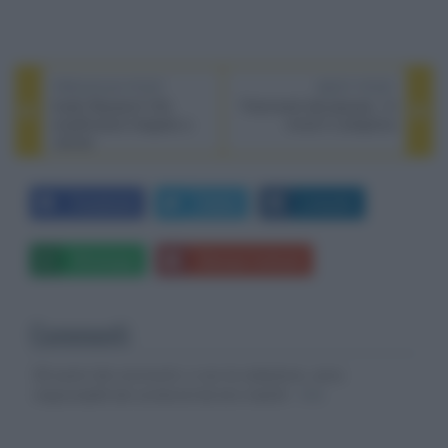
PREVIOUS POST
NEXT POST
Audio Research I/50,
Frammenti dal passato, 10
amplificatore integrato a
minuti in anteprima
valvole
Facebook
Twitter
LinkedIn
Whatsapp
Stampa l'articolo
Commenti
Gli autori dei commenti, e non la redazione, sono
responsabili dei contenuti da loro inseriti -
Info