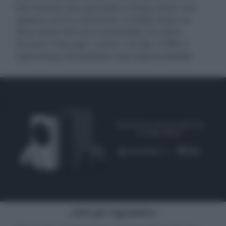
Halo Infinite
sarà giocabile in Dolby Vision non
appena uscirà a dicembre. Il Dolby Vision su
Xbox Series X/S sarà compatibile con altre
funzioni "next-gen" come i 120 fps, il VRR, il
raytracing e ALLM (Auto Low Latency Mode).
- click per ingrandire -