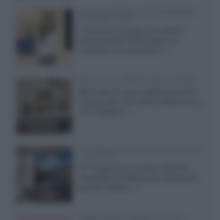
Samsung Display: OLED DisplayHDR
True Black 1400
Il costruttore coreano ha svelato il
primo pannello OLED capace di
mantenere una luminanza...»
KEF LS Luxe, diffusori attivi wireless
KEF svela un nuovo sistema senza fili
di fascia alta, frutto della collaborazione
con il designer...»
LG Display: nuovi OLED più economici
a due strati
Per rendere TV e monitor OLED più
accessibili, LG Display sta sviluppando
pannelli Tandem...»
Netflix: tutte le novità in uscita in