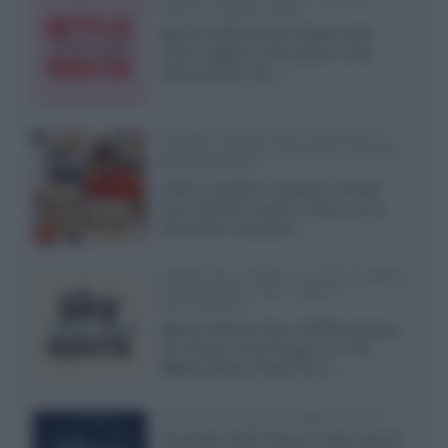
Italia ad agosto 2026
Agosto 2026 porta su Netflix Italia
nuove stagioni molto attese, serie
internazionali, film...»
Vendere online cuffie, auricolari e
speaker portatili tra privati: la guida
alle spedizioni
Cuffie, auricolari e speaker portatili
sono facili da vendere online, ma le
dimensioni compatte...»
Novità Sky e NOW: le uscite di agosto
2026 tra serie, film, show e
documentari
Agosto 2026 su Sky e NOW prosegue
con House of the Dragon 3 e The
Walking Dead: Dead City 3,...»
Disney+, le novità di agosto 2026
Ad agosto 2026 Disney+ Italia propone