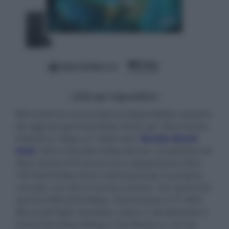
- click per ingrandire -
Microsoft ha annunciato la disponibilità a partire
da oggi del gaming Dolby Vision per Xbox Series
X/Series S, dopo un "beta test"
durato alcuni
mesi
. Oltre all'audio Dolby Atmos, i proprietari di
Xbox Series X/S hanno ora a disposizione oltre
100 titoli Dolby Vision ottimizzati per le proprie
console, con altri in arrivo a breve. Tra i primi
Ori
and the Will of the Wisps
,
Psychonauts 2,
F1 2021
,
Microsoft Flight Simulato
r,
Gears 5
,
Borderlands 3,
Immortals Fenyx Rising
e
The Division 2
. Anche