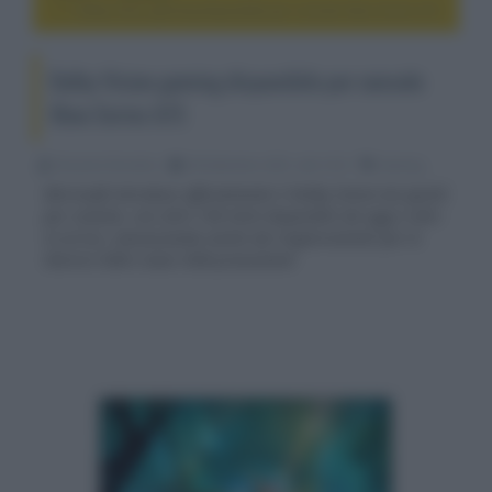
Dolby Vision gaming disponibile per console Xbox Series X/S
Dolby Vision gaming disponibile per console
Xbox Series X/S
Riccardo Riondino
28 Settembre 2021, alle 14:21
gaming
Microsoft introduce ufficialmente il Dolby Vision nei giochi
per console, con oltre 100 titoli disponibili da oggi e altri
in arrivo, annunciando anche dei miglioramenti per le
librerie HDR e Auto HDR preesistenti