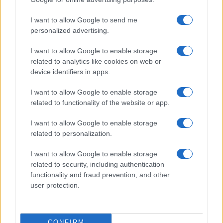
I want to allow Google to send me
personalized advertising.
I want to allow Google to enable storage
related to analytics like cookies on web or
AV Magazine
è membro EISA dal 2019
device identifiers in apps.
all'interno del Mobile Devices Expert Group
I want to allow Google to enable storage
Per informazioni:
www.eisa.eu
related to functionality of the website or app.
I want to allow Google to enable storage
related to personalization.
Legali
-
Privacy
-
Privicy settings
Cookie
-
Pubblicità
-
Redazione
I want to allow Google to enable storage
related to security, including authentication
AV Raw s.n.c. P.iva: 02040960672
functionality and fraud prevention, and other
AV Magazine - Testata giornalistica con registrazione Tribunale di
user protection.
Teramo n. 527 del 22.12.2004
Direttore Responsabile: Emidio Frattaroli
Editore: AV Raw s.n.c. - Iscrizione ROC n. 33221
CONFIRM