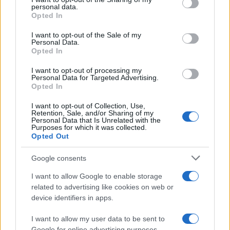
disclose it to other third parties.
personal data.
conosciuti...»
Opted In
Please note that this website/app uses one or more Google
services and may gather and store information including but
I want to opt-out of the Sale of my
Amazon Prime Video le novità di
Personal Data.
not limited to your visit or usage behaviour. You may click to
agosto 2026
Opted In
grant or deny consent to Google and its third-party tags to
Prime Video ha annunciato le principali
use your data for below specified purposes in below Google
novità in arrivo ad agosto 2026: tra i
I want to opt-out of processing my
consent section.
Personal Data for Targeted Advertising.
titoli di punta...»
Opted In
I want to opt-out of Collection, Use,
Retention, Sale, and/or Sharing of my
Personal Data that Is Unrelated with the
Purposes for which it was collected.
Opted Out
Google consents
I want to allow Google to enable storage
related to advertising like cookies on web or
device identifiers in apps.
I want to allow my user data to be sent to
Google for online advertising purposes.